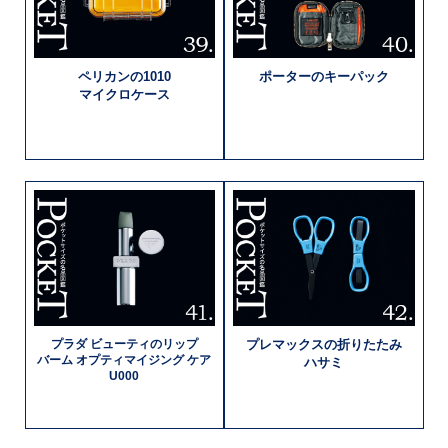
ペリカンの
1010
ポーターの
キーパック
マイクロケース
プラダ
ビューティの
リップ
プレマックスの
折りたたみ
バーム
オプティマイジング
ケア
ハサミ
U000