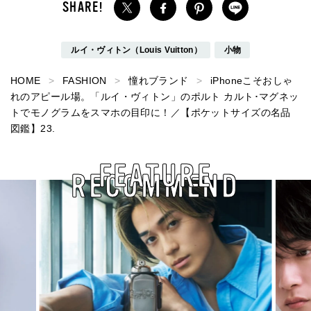
ルイ・ヴィトン（Louis Vuitton）
小物
HOME
FASHION
憧れブランド
iPhoneこそおしゃ
れのアピール場。「ルイ・ヴィトン」のポルト カルト･マグネッ
トでモノグラムをスマホの目印に！／【ポケットサイズの名品
図鑑】23.
FEATURE
RECOMMEND