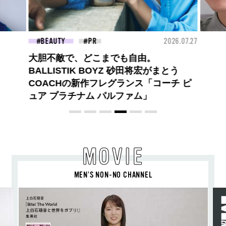
26.07.09
BEAUTY
2026.07.27
FAS
大胆不敵で、どこまでも自由。
BALLISTIK BOYZ 砂田将宏がまとう
COACHの新作フレグランス「コーチ ピ
ュア プラチナム パルファム」
MOVIE
MEN’S NON-NO CHANNEL