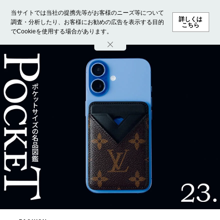
当サイトでは当社の提携先等がお客様のニーズ等について
詳しくは
調査・分析したり、お客様にお勧めの広告を表示する目的
こちら
でCookieを使用する場合があります。
ホーム
モデル募集
ランキング
ファッション
ビューテ