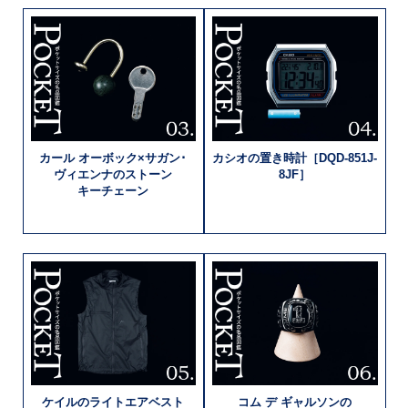
カール
オーボック×
サガン･
カシオの置き時計
［DQD-851J-
ヴィエンナの
ストーン
8JF］
キーチェーン
ケイルの
ライトエアベスト
コム デ
ギャルソンの