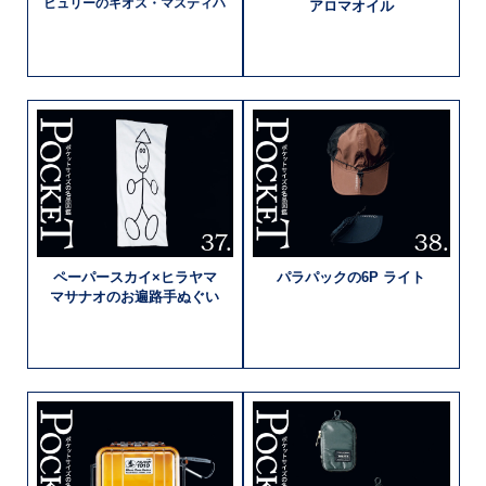
ビュリーの
キオス・マスティハ
アロマオイル
ペーパースカイ×
ヒラヤマ
パラパックの
6P ライト
マサナオの
お遍路手ぬぐい