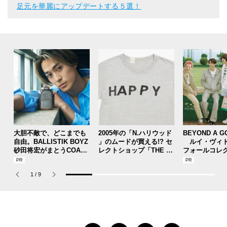
足元を華麗にアップデートする５選！
大胆不敵で、どこまでも
2005年の「N.ハリウッド
BEYOND A G
自由。BALLISTIK BOYZ
」のムードが買える!? セ
ルイ・ヴィト
砂田将宏がまとうCOACH
レクトショップ「THE T
フォールコレ
の新作フレグランス「コ
OKYO」 の別注アイテム
描くプレッピ
ーチ ピュア プラチナム
は争奪戦必至！
1
/
9
パルファム」