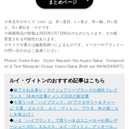
まとめページ
※本文中のサイズ（cm）は、Ø＝直径、L＝長さ、W＝幅、H＝高
さ、D＝奥行き・マチです。
※掲載商品の情報は2025年2月7日時点のものとなります。その後、
変更される可能性があります。
※サイズや重さは編集部調べによるものです。メーカーやブランドへ
の問い合わせはご遠慮ください。
Photos:Yoshio Kato Stylist:Masashi Sho Ayano Nakai Compositi
on & Text:Masayuki Ozawa Yukino Nakai [Both are MANUSKRIPT]
ルイ・ヴィトンのおすすめ記事はこちら
◆
魅了される香り！ラグジュアリーブランドの傑作フレグ
ランス、16本の定番とメンズ注目の新定番
◆
今買うべき「ハイブランド」の“アクセサリー＆チャー
ム”５選。エルメス、ルイ・ヴィトン、プラダ...冬の着こな
しを格上げ！
◆
いま「ハイブランド」で買うべきはスニーカーか黒レザ
ーシューズか。エルメス、ルイ・ヴィトン、ディオール...