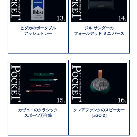
ヒダカの
ポータブル
ジル サンダーの
アッシュトレー
フォールデッド
ミニ パース
カヴェコの
クラシック
クレアファンクの
スピーカー
スポーツ万年筆
［aGO 2］