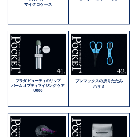
マイクロケース
プラダ
ビューティの
リップ
プレマックスの
折りたたみ
バーム
オプティマイジング
ケア
ハサミ
U000