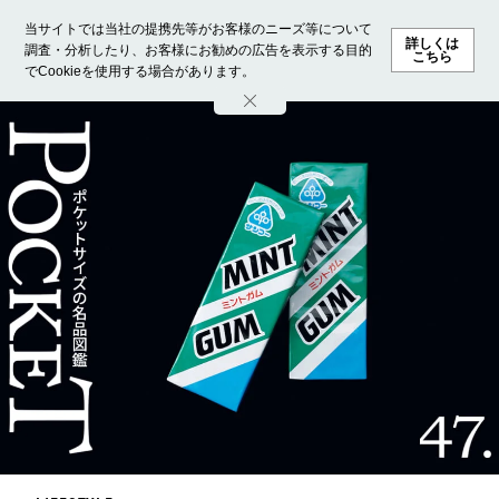
当サイトでは当社の提携先等がお客様のニーズ等について
詳しくは
調査・分析したり、お客様にお勧めの広告を表示する目的
こちら
でCookieを使用する場合があります。
ホーム
モデル募集
ランキング
ファッション
ビューテ