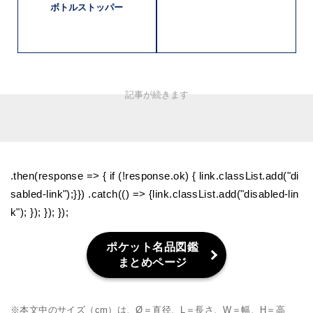
ボトルストッパー
.then(response => { if (!response.ok) { link.classList.add("di
sabled-link");}}) .catch(() => {link.classList.add("disabled-lin
k"); }); }); });
ポケット名品図鑑
まとめページ
※本文中のサイズ（cm）は、Ø＝直径、L＝長さ、W＝幅、H＝高