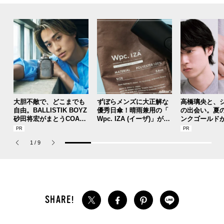
大胆不敵で、どこまでも
ずぼらメンズに大正解な
高橋璃央と、
自由。BALLISTIK BOYZ
優秀日傘！晴雨兼用の「
の出会い。夏
砂田将宏がまとうCOACH
Wpc. IZA (イーザ)」があ
ンクゴールド
の新作フレグランス「コ
れば猛暑の日差しもゲリ
SUMMER PIN
ーチ ピュア プラチナム
ラ豪雨も無問題！[編集者
Jouete! Vol.1
1
/
9
パルファム」
の愛用私物 #360]