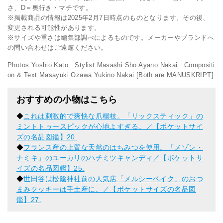
さ、D＝奥行き・マチです。
※掲載商品の情報は2025年2月7日時点のものとなります。その後、
変更される可能性があります。
※サイズや重さは編集部調べによるものです。メーカーやブランドへ
の問い合わせはご遠慮ください。
Photos:Yoshio Kato Stylist:Masashi Sho Ayano Nakai Compositi
on & Text:Masayuki Ozawa Yukino Nakai [Both are MANUSKRIPT]
おすすめの小物はこちら
◆
これは刺激的で爽快な爪楊枝。「リックスティック」の
ミントトゥースピックが心地よすぎる。／【ポケットサイ
ズの名品図鑑】20.
◆
フランス産の上質な天然のはちみつを使用。「メゾン・
ナミキ」のユーカリのハチミツキャンディ／【ポケットサ
イズの名品図鑑】25.
◆
世田谷は松陰神社前の人気店「メルシーベイク」のおつ
まみクッキーは手土産に。／【ポケットサイズの名品図
鑑】27.