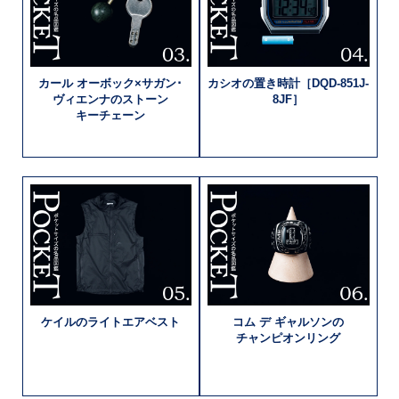
カール
オーボック×
サガン･
カシオの置き時計
［DQD-851J-
ヴィエンナの
ストーン
8JF］
キーチェーン
ケイルの
ライトエアベスト
コム デ
ギャルソンの
チャンピオン
リング