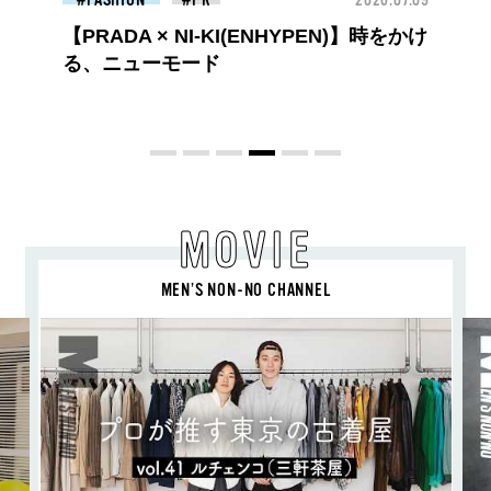
26.07.09
FASHION
2026.07.09
FAS
【PRADA × NI-KI(ENHYPEN)】時をかけ
る、ニューモード
MOVIE
MEN’S NON-NO CHANNEL