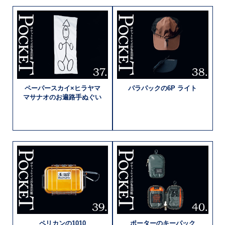
ペーパースカイ×
ヒラヤマ
パラパックの
6P ライト
マサナオの
お遍路手ぬぐい
ペリカンの
1010
ポーターの
キーパック