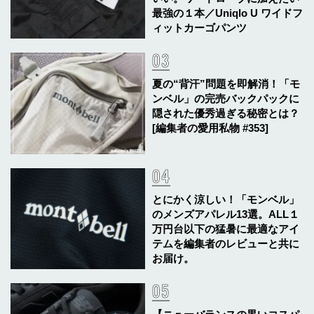
最強の１本／Uniqlo U ワイドフ
ィットカーゴパンツ
夏の“背汗”問題を即解消！「モ
ンベル」の完売バックパックに
隠された優秀過ぎる秘密とは？
[編集者の愛用私物 #353]
とにかく涼しい！「モンベル」
のメンズアパレル13選。ALL１
万円台以下の猛暑に最適なアイ
テムを編集者のレビューと共に
お届け。