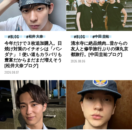
BLOG
松井 大奈
BLOG
中田 圭祐
今年だけで３枚追加購入。日
清水寺に絶品焼肉...昔からの
焼け対策のイチオシは「バン
友人と修学旅行ぶりの弾丸京
ダナ」！使い道もカラバリも
都旅行。[中田圭祐ブログ]
豊富だからまだまだ増えそう
2026.08.06
[松井大奈ブログ]
2026.08.07