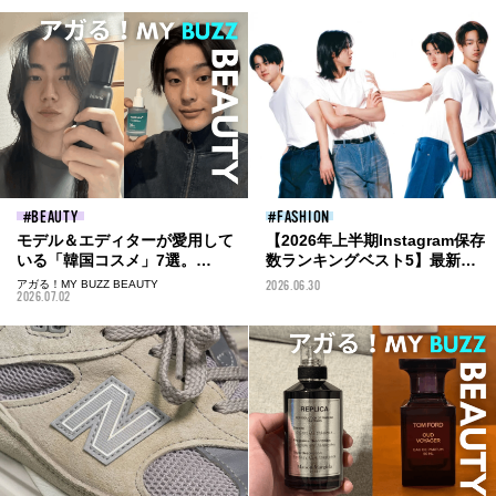
BEAUTY
FASHION
モデル＆エディターが愛用して
【2026年上半期Instagram保存
いる「韓国コスメ」7選。
数ランキングベスト5】最新フ
Torriden、Anua、メディキュ
ァッション&ビューティ、メン
アガる！MY BUZZ BEAUTY
2026.06.30
2026.07.02
ーブ...話題成分や可愛いパッケ
ズノンノモデルOBの注目対談
ージに夢中なメンズが増加中！
まで。保存数を獲得した投稿を
一挙紹介！