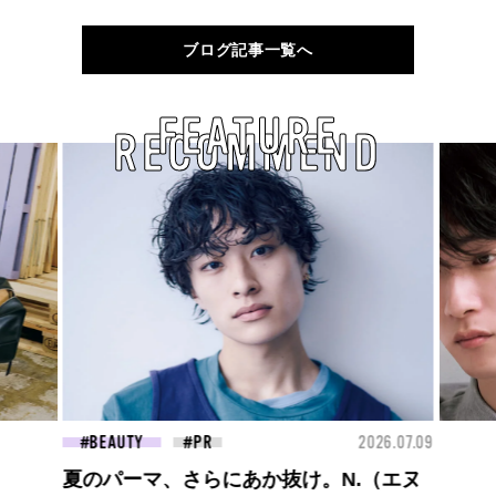
ブログ記事一覧へ
FEATURE
RECOMMEND
26.07.09
FASHION
2026.07.09
FAS
高橋璃央と、ジュエッテの出会い。夏の