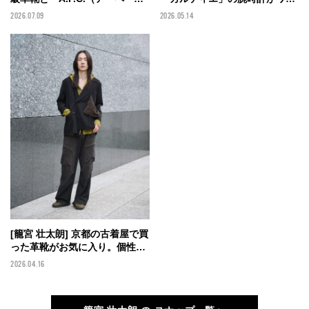
ー）」のスラックスでクラシカ
ポイント。「チャンピオン」の
2026.07.09
2026.05.14
ルな初夏のコーデに【メンズノ
スウェットパンツに「プラダ」
ンノモデルの私服スナップ】
の革靴をミックス。【メンズノ
ンノモデルの私服スナップ】
[籠宮 壮太朗] 京都の古着屋で買
った革靴がお気に入り。個性派
なジャケットをパーカでカジュ
2026.04.16
アルに！【メンズノンノモデル
の私服スナップ】