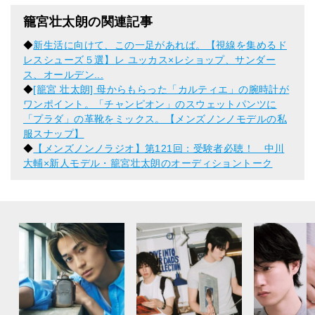
籠宮壮太朗の関連記事
◆
新生活に向けて、この一足があれば。【視線を集めるド
レスシューズ５選】レ ユッカス×レショップ、サンダー
ス、オールデン...
◆
[籠宮 壮太朗] 母からもらった「カルティエ」の腕時計が
ワンポイント。「チャンピオン」のスウェットパンツに
「プラダ」の革靴をミックス。【メンズノンノモデルの私
服スナップ】
◆
【メンズノンノラジオ】第121回：受験者必聴！ 中川
大輔×新人モデル・籠宮壮太朗のオーディショントーク