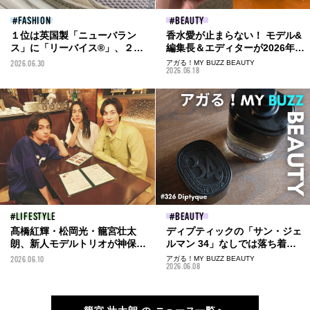
FASHION
BEAUTY
１位は英国製「ニューバラン
香水愛が止まらない！ モデル&
ス」に「リーバイス®」、２位
編集長＆エディターが2026年に
は「プラダ」と「チャンピオ
購入した「愛用フレグランス」
2026.06.30
アガる！MY BUZZ BEAUTY
2026.06.18
ン」...おしゃれなモデルたちの
6選。メゾン マルジェラ、ディ
リアル愛用品と着こなしを総ま
プティック...
とめ！【2026年上半期スナップ
ランキングベスト5】
LIFESTYLE
BEAUTY
髙橋紅輝・松岡光・籠宮壮太
ディプティックの「サン・ジェ
朗、新人モデルトリオが神保町
ルマン 34」なしでは落ち着か
でカフェトーク！ やってみた
ない。ジャケットにもラフな服
2026.06.10
アガる！MY BUZZ BEAUTY
2026.06.08
い撮影は？
にも、日常に溶け込む香り