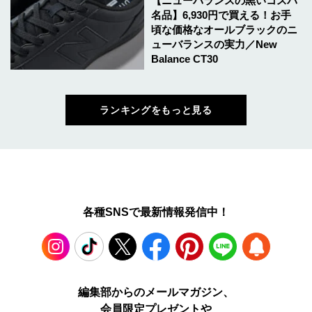
【ニューバランスの黒いコスパ
名品】6,930円で買える！お手
頃な価格なオールブラックのニ
ューバランスの実力／New
Balance CT30
ランキングをもっと見る
各種SNSで最新情報発信中！
Instagram
TikTok
X
Facebook
Pinterest
LINE
WEB
編集部からのメールマガジン、
会員限定プレゼントや