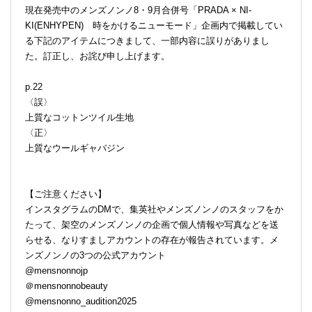
現在発売中のメンズノンノ8・9月合併号「PRADA × NI-
KI(ENHYPEN) 時をかけるニューモード」企画内で掲載してい
る下記のアイテムにつきまして、一部内容に誤りがありまし
た。訂正し、お詫び申し上げます。
p.22
〈誤〉
上質なコットンツイル生地
〈正〉
上質なウールギャバジン
【ご注意ください】
インスタグラムのDMで、集英社やメンズノンノのスタッフをか
たって、架空のメンズノンノの企画で個人情報や写真などを送
らせる、なりすましアカウントの存在が報告されています。メ
ンズノンノの3つの公式アカウント
@mensnonnojp
＠mensnonnobeauty
@mensnonno_audition2025