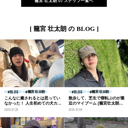
籠宮 壮太朗 の スナップ一覧へ
[ 籠宮 壮太朗 の BLOG ]
BLOG
籠宮 壮太朗
BLOG
籠宮 壮太朗
こんなに癒されるとは思ってい
散歩して、芝生で寝転ぶのが最
なかった！ 人生初めての犬カフ
近のマイブーム [籠宮壮太朗ブ
ェへ。[籠宮壮太朗ブログ]
ログ]
2026.07.26
2026.07.06