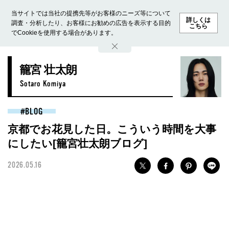
当サイトでは当社の提携先等がお客様のニーズ等について
詳しくは
調査・分析したり、お客様にお勧めの広告を表示する目的
こちら
でCookieを使用する場合があります。
ホーム
モデル募集
ランキング
ファッション
ビューテ
籠宮 壮太朗
Sotaro Komiya
BLOG
京都でお花見した日。こういう時間を大事
にしたい[籠宮壮太朗ブログ]
2026.05.16