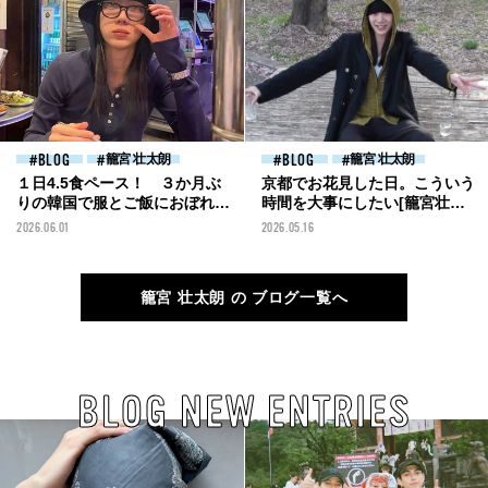
BLOG
籠宮 壮太朗
BLOG
籠宮 壮太朗
１日4.5食ペース！ ３か月ぶ
京都でお花見した日。こういう
りの韓国で服とご飯におぼれた
時間を大事にしたい[籠宮壮太
数日間[籠宮壮太朗ブログ]
朗ブログ]
2026.06.01
2026.05.16
籠宮 壮太朗 の ブログ一覧へ
BLOG NEW ENTRIES