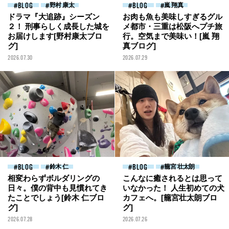
BLOG
野村 康太
BLOG
嵐 翔真
ドラマ『大追跡』シーズン
お肉も魚も美味しすぎるグル
２！ 刑事らしく成長した城を
メ都市・三重は松阪へプチ旅
お届けします[野村康太ブロ
行。空気まで美味い！[嵐 翔
グ]
真ブログ]
2026.07.30
2026.07.29
BLOG
鈴木 仁
BLOG
籠宮 壮太朗
相変わらずボルダリングの
こんなに癒されるとは思って
日々。僕の背中も見慣れてき
いなかった！ 人生初めての犬
たことでしょう[鈴木 仁ブロ
カフェへ。[籠宮壮太朗ブロ
グ]
グ]
2026.07.28
2026.07.26