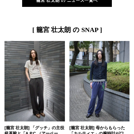
籠宮 壮太朗 の ニュース一覧へ
[ 籠宮 壮太朗 の SNAP ]
[籠宮 壮太朗] 「グッチ」の主役
[籠宮 壮太朗] 母からもらった
級革靴と「A.P.C.（アーペーセ
「カルティエ」の腕時計がワン