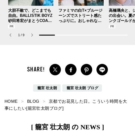
大胆不敵で、どこまでも
ファミマの白T×ブルージ
高橋璃央と、
自由。BALLISTIK BOYZ
ーンズでストリート感た
の出会い。夏
砂田将宏がまとうCOACH
っぷりに。おしゃれな人
ンクゴールド
の新作フレグランス「コ
が集う「ソウル」のショ
SUMMER PIN
ーチ ピュア プラチナム
ップ、コミュニティスナ
Jouete! Vol.1
1
/
9
パルファム」
ップ！
籠宮 壮太朗
籠宮 壮太朗 ブログ
HOME
BLOG
京都でお花見した日。こういう時間を大
事にしたい[籠宮壮太朗ブログ]
[ 籠宮 壮太朗 の NEWS ]