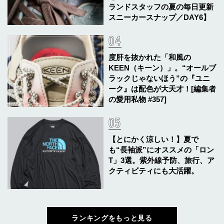
ランドスタッフの夏の毎日更新
スニーカースナップ／DAY6】
度肝を抜かれた「和風の
KEEN（キーン）」。“オールブ
ラックじゃないほう”の『ユニ
ーク』は配色が大天才！[編集者
の愛用私物 #357]
【とにかく涼しい！】夏で
も“長袖派”にオススメの「ロン
T」3選。紫外線予防、旅行、ア
クティビティにも大活躍。
ランキングをもっと見る