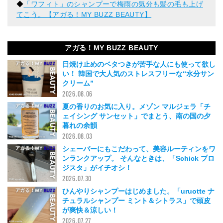
◆
「ワフィト」のシャンプーで梅雨の気分も髪の毛も上げ
てこう。【アガる！MY BUZZ BEAUTY】
アガる！MY BUZZ BEAUTY
日焼け止めのベタつきが苦手な人にも使って欲し
い！ 韓国で大人気のストレスフリーな“水分サン
クリーム”
2026.08.06
夏の香りのお気に入り。メゾン マルジェラ「チ
ェイシング サンセット」でまとう、南の国の夕
暮れの余韻
2026.08.03
シェーバーにもこだわって、美容ルーティンをワ
ンランクアップ。 そんなときは、「Schick プロ
ジスタ」がイチオシ！
2026.07.30
ひんやりシャンプーはじめました。「uruotte ナ
チュラルシャンプー ミント＆シトラス」で頭皮
が爽快＆涼しい！
2026.07.27