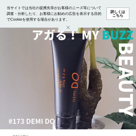
当サイトでは当社の提携先等がお客様のニーズ等について
詳しくは
調査・分析したり、お客様にお勧めの広告を表示する目的
こちら
でCookieを使用する場合があります。
ホーム
モデル募集
ランキング
ファッション
ビューテ