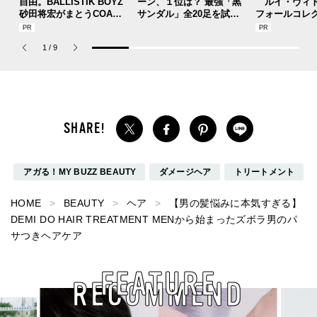
自由。BALLISTIK BOYZ
ーン、１位は？ 最強「黒
ルイ・ヴィト
砂田将宏がまとうCOACH
サンダル」全20足を試着
フォールコレ
の新作フレグランス「コ
した服好きモデルのマイ
描くプレッピ
ーチ ピュア プラチナム
ベストを本音レビューで
1
/
9
パルファム」
お届け！
アガる！MY BUZZ BEAUTY
ダメージヘア
トリートメント
HOME
BEAUTY
ヘア
【男の髪悩みに本気すぎる】
DEMI DO HAIR TREATMENT MENから始まったズボラ男のパ
サつきヘアケア
FEATURE
RECOMMEND