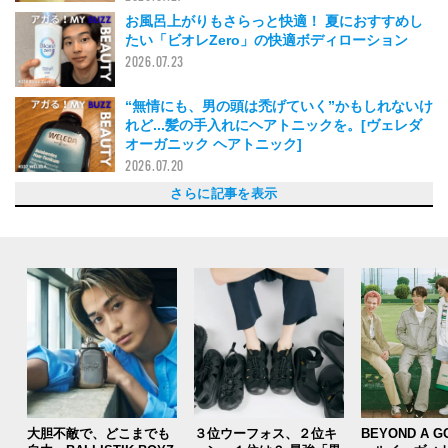
お風呂上がりもさらっと快適！ 夏におすすめし
たい「ビオレZero」の快適ボディローション
2026.07.23
“無情にも、男の頭は禿げていく”かもしれないけ
れど...髪の手入れにヘアトニックを。[ヴェレダ
オーガニック ヘアトニック]
2026.07.20
唇も日焼けするって知ってた？「Laka（ラ
なぜもっと早く使わなかったのか。プロも愛用す
塗るのも楽しい「イニスフリー」の顔パーツ用セ
皮脂を抑えてすこやかな肌へ！ 忙しい日々で
頭皮じわ〜、髪ふわっ、肌ひんやり〜。スノーフ
モデル＆エディターが愛用している「韓国コス
暑い夏でもさっぱり使える！「メディヒール」の
銭湯にも持参する溺愛っぷり！まるで“美容パッ
最高！「オバジC デイセラムUV」で一年中日焼
香水愛が止まらない！ モデル&編集長＆エディタ
家でも職場でもシュッと保湿ケア！ 「キュレル
お風呂がより楽しくなった！「Diptyque（ディ
ディプティックの「サン・ジェルマン 34」なし
夏のベタつき肌をリセット！ モデルが愛用中の
毎年売り切れ続出らしい「無印良品」のひんやり
時短派のUV習慣。「アスレティア」と「ディズ
日焼け止めなのに、さらさら！ 塗ってる感ほぼ
“トイレの神様”いつもありがとう。イソップ（A
酷暑こそ、日差しを防ぎながらハリを補給。今年
手元から品格をアップデート！「プラダ ビュー
ローズなのにメンズにもおすすめ！メゾン マル
泡立たないのが新常識？ジム後や朝の気分を爆上
ディプティック（Diptyque）の名香「オルフェ
「炭酸美容」はじめました。ソフィーナiPのマイ
寝る前の漫画タイムが贅沢に。メゾン マルジェ
まさに裏名品。今年は思い切って「コスメデコル
“朝C”って知ってる？「オバジ C10セラム」が良
10年後の髪に投資を。20代からの「uno」スカ
シャワータイムに幸せを！“お茶系フレグラン
“控えめさ”がちょうどいい。生活のあらゆるシー
まさに“촉촉해요（しっとりしている）”！なじみ
楽チンなのに、速攻で効果を実感！ 「ドクター
贈り物にもいい！ 癒しの香りが漂うオールイン
保湿だけでなく花粉にも?!サンホワイトのワセリ
理想のツヤと清潔感を両立。ナチュラル派もモー
ずっと“敏感肌用”ばかり使ってきた私が久しぶり
みずみずしい使用感が魅力！メンズの肌悩みに寄
自分磨きの仕上げに！ イソップ（Aēsop）のマ
肌がゆらぎがちな季節に頼りたい！ 「ディズム
「タンバリンズ」でひと目惚れ！ 持ち運びやす
花粉の季節、敏感に傾きやすい私の肌でも使える
旅行の思い出に。ディプティックの限定「シティ
塗るたび、日焼けしにくい肌に！？ あのキュレ
「ファンケル」の泥ジェル洗顔が毎日使いたい！
酵素で洗顔をワンランク上へ！「イニクス」
初めての電動シェーバーにはちっちゃい名品を。
“眉”を変えるだけで印象激変！ セルフ眉メイク
“ウード”の香りを深掘りすると決めた2026年、
スモーキーだけどキツくない。愛用中のメゾン
スキンケア迷子から脱却した！「イプサ」で始め
「ドルセー」の名作香水でまとう、中毒性たっぷ
薬局で初の“パケ買い”！ 家でも旅でも使いたく
正月太り解消に。ヘルシーなのに大満足！生塩麹
何工程も塗りたくない僕が、あえて“プラスワ
新年からスキンケアのアプデをしたいメンズに。
冬の肌つっぱり、どうしてる？ コスパ最強の
見て、このかわいさ。この冬、マルチに使えるグ
日本化粧品検定1級！ 美容好きモデル樋之津 琳
ずっと欲しかったシェーバー「ラムダッシュ パ
2025年の【MY BUZZ名品】が大集結！イソッ
毎日のケアを格上げ！香りまで心地いい「プラダ
クレンジング後のツッパリ卒業！「mirari」のス
乾燥肌の救世主！「ディオール」の“ル ボー
美容好きたちに選ばれた「マニフィーク」のオー
上海の“整い”は「纽斯洗浴」で。現地トップ評価
ドラッグストア、コンビニ、まいばすけっとでも
よい眠りのための意識改革。「BAUM（バウ
星空の真ん中にいる気分に！メゾン マルジェラ
一度体験したら忘れられない香り...名前までおし
牛丼の吉野家HDが展開するハンドクリーム？
イソップの「オルナー オードパルファム」は202
美容医療級!? 「メディキューブ PDRNエクソソ
毎日続けられるおいしさ！ タンパク質×ビタミン
大人の美肌はこれで叶う！「スック」のスクラブ
「まいばすけっと」で買える固形石けんが優秀で
モデルの体型維持の秘密。夜の散歩と「特水」
日焼け止めを超えた使い心地に感動！「KANEB
「バルク オム」のヘアオイルがあれば、手に余
運動好きモデルがおすすめする、“ストレスなく
【アスレティア】ニュウマン高輪店も絶好調！モ
眉は口ほどにものを言う！？ 僕らの黒KANEB
やるなら早ければ早いほどいいに決まってる！
「イプサ」限定パッケージのスティック美容液
イソップの新しい香水「アバブ アス、ステオー
秋への移ろいに新しい香水との出会いを。PAÑP
肌荒れ予防は早めがカギ。美肌モデルが愛用する
肌の“どんより見え”が気になるなら...「ジョリエ
【無印良品】「発酵導入化粧液」って、メンズに
朝の洗顔が楽しみに！「ラゴム」のジェル洗顔
最高の使い心地を更新中。「カネボウ」の日中用
強すぎないから毎日つけられる。「イッセイ ミ
スプレー以上香水未満なイソップ（Aēsop）の
うるおいチャージで、乾燥知らずの艶肌へ！「ス
手を洗う時間がご褒美に！「メゾン マルジェラ
【無印良品】モデルも愛用してて買っちゃった。
「オーカー」のオールインワンセラムがあれば、
パーマへアスタイリングの新境地！「MONOQU
とにかく暑くてたまらないから...「冷やし雪肌
乾燥した肌に、ひと晩でうるおいチャージ。「ト
【インナーケア始めました】暑すぎてもう無
夏の肌トラブルをつるっと解決！「ラ ロッシュ
【Schick プロジスタ スキンブースター】「Schi
肌にもメンタルにも！イプサのスキンフレグラン
夏の乾燥対策に。毛穴もハリも整う「肌美精」の
まるでホイップクリーム!? 毛穴汚れも皮脂もす
これ一本で髪・顔・体ぜんぶOK！モデルが溺愛
まずは定番の香りから。万能受けする大人のバイ
みずみずしくて、ベタつかない。モデル・豊田裕
敏感肌でも使える！「dr365」のスクラブ洗顔
パーマヘアにはヘアホイップが最強。韓国発のス
軟毛民、注目！ プロに激推しされた「ダヴィネ
「リサージ」のクレンジングフォームで、夏
汗にも日差しにも勝つ。オークリーのサングラ
ひと足お先に、梅雨明け宣言！？「ディプティッ
【美容家電】軽い、速い、キレイ。高級ドライヤ
「頭皮ケアしてる？」その一言で目覚めました！
みんな大好き「ノンフィクション」のディスカバ
いちご鼻の救世主？ メンズのベタつく皮脂は酵
新感覚でクセになる！水なしOKの「乳酸菌サプ
名前に惹かれ、香りにひと目惚れをした。詩のよ
ひんやりチョコミントなクレイマスク！ 「イニ
やっぱり「Lypo-C」が欠かせない。インナーケ
英国紳士の香り。大人になりたい人におすすめの
自然体でいられる香りに出会えた！ 韓国発フレ
リピート買いしてしまった「BAUM（バウム）」
頭皮の嫌なニオイとはおさらば！ THREEの新
「スキンケアにはオールインワンがあれば大丈
待望の路面店がオープンの「ノンフィクション」
「ネモハモ」のシャンプー、植物の力で髪と頭皮
ワックスとグリースの中間!? モデル愛用の「ア
エルメスの新作香水は大人好み。コーヒー豆のア
花粉の季節もへっちゃら！「イハダ」のスプレー
［オリヤン購入品紹介］美容好きエディターが韓
良すぎてもう使い切りそう！「オバジX」のフレ
赤みや影クマに“グリーン”が効く！「アディクシ
美容男子がマストで覚えるべき３文字は「CN
「クオリティファースト」のパックはメンズにも
「イヴ・サンローラン・ボーテ」のプライマーで
雪肌精の「マイルドピールケア セラム」が肌荒
ついに最後まで使いきれそう！「SHISEIDO メ
今年の日焼け止めはコレ！「イプサ」の新作を早
バスタイムを楽しめる秘訣は「ジョー マローン
簡単2STEPで肌が生き返る！ 「アスレティア」
「イソップ」でスパ体験ができるって知ってた？
デスクワークに最高な香り!? THREEのフレグラ
バキバキの唇を救ってくれるのは「TAKAMI」の
冬のメンズ臭はこれで消す「Old Spice(オール
自然な血色感も唇のケアも同時に叶う！韓国コス
本棚に飾りたくなる香水!? 「サンタ・マリア・
圧倒的保湿力に惚れ惚れ！「Dr.Jart+」のナイト
「ファミュ」の“ルミエール”ラインで肌に光沢感
美容番長の“肌を整える”激推しセラム！「LAGO
えっ？体がマシュマロに！？ 「キールズ」のあ
「ビタブリッドC フェイス」でビタミンCをおか
この粘り気で乾燥知らずの肌へ！ 「VT」のグ
姪っ子に「髪の毛いい匂い！」と言われた 「ナ
「メゾン マルジェラ レプリカ ハンドクリーム」
イソップ好きが今年はじめて使う「Aēsop」ア
ついに見つけた理想のフレグランス！ 大人に一
美容番長 守屋光治の「愛用コスメ・ギア」11
今年こそ男も毎日UVケア。習慣化には“みずみず
豊田裕大の「愛用コスメ」12選！イソップ、ビ
日本化粧品検定1級を持つ樋之津琳太郎が「使っ
美容好きモデルが使ってよかったコスメ5選！LU
「ル ラボ」のハンドポマードは今年一番買って
クレアチンって知ってる？ THORNE（ソー
仕事中の小休止はシャンプーに限る!?「ザ・プロ
美容番長の肌を乾燥から守るガーディアン！「D
「アベンヌ」の超絶頼れるオールインワン“ミル
【男の髪悩みに本気すぎる】DEMI DO HAIR TR
バラの本気を見よ！「サンタ・マリア・ノヴェッ
あの店内の香りを再現⁉︎ LUSHファンが語る、
乾燥で荒れた唇が「REVLON（レブロン） 」の
いつでもいつまでも、髪にはハリとコシが欠かせ
ベタつかないのに無敵の保湿力！「ラネージュ」
「サボリーノ」の夜用マスクはまるで魔法のパッ
ルイ・ヴィトンは香水も素晴らしい...「オンブ
冬こそ紫外線ケアに気を抜かない！「BOUTIJO
マイ定番リップ「メンターム」は、効果抜群でデ
頭皮をスキンケアしてる？美容好きエディターが
「ラボ シリーズ」の“マックス LS ウオーター ロ
風呂上がりにつければ朝までいい香り。モデル豊
香水好きのエディターも夢中になった！ 16種
メイクのりを良くするためのパック！？SNSでバ
黒い“KANEBO”の「スキン ハーモナイザー」は
エスティローダーが日本人の肌を研究して生まれ
保湿力が高いのにベタつかない！ 「nutseline
70年のロングセラー！保湿、化粧下地、メイク
日本酒と美肌と筋トレと...スキンケアの大型新人
初心者でも簡単に肌補整できる「VT」のBBクリ
ベタつくヘアオイルが苦手な人におすすめ！プロ
BBクリームなのに、美容液みたい！オバジCの
“レア”なヘアバーム!? 決めすぎないナチュラル
リピ買いする「シャネル」のパリ ビアリッツ ボ
1プッシュ、数滴垂らすだけ。イソップ（Aēso
イソップの隠れ名品「ゼラニウム ボディトリー
陽にあたる人の肌を守る「アスレティア」のデイ
頭が冷える！冴える！残暑も残業もスッキリ乗り
僕のファースト電動シェーバーはパナソニックの
ゴリラクリニックのヒゲ脱毛に潜入！ヒゲ脱毛っ
「アルビオン」のパウダーファンデーションが使
メンズメイク初心者でも自然に肌が盛れる！「V
【自分の肌のこと全然知らなかった】肌について
W洗顔不要でタイパ抜群！乾燥肌におすすめの
なぜ伊豆？ 大刷新したukaのシャンプーに胸を
強い日差しで日焼けをしてしまったアフターケア
瞬間‐10℃の涼しさ!? 暑がりエディターが愛用
日本初上陸のヒノキの消臭スプレーを先取り。リ
「エルメス」のH24 ハイドレティング フェイス
「パディントン」とコラボした「ジョー マロー
韓国のトップヘアスタイリストが作った、効果を
エディターの購入品。ソウルのTAMBURINSで見
「ワフィト」のシャンプーで梅雨の気分も髪の毛
超コンパクトな韓コス日焼け止めで、身軽にUV
飲みすぎ、塩分の摂りすぎにも！ モデルおすす
メンズノンノモデルが惚れた。SHISEIDO メンの
紫外線のダメージケアに。高濃度ビタミン配合の
夏の毛穴トラブルに、ジュワッと濃いめの炭酸パ
25歳からはアイクリームを毎日使え...と言われて
渋谷でサウナ！ 大都会に佇むオアシス「渋谷サ
今話題「KANEBO」の闘う化粧水「スキン ハー
美容番長が惚れた、洗練された柑橘（かんきつ）
夏の新名品、イソップ（Aēsop）「プロテクテ
ひとつ６役⁉ 保湿にマッサージ、角質ケアも...
ソウルで出会った好きすぎる香り。「SW19」の
デザインも間違いない「ビュリー」のボディミル
さあ、香りで癒されよう。「ラ・ブルケット」の
肌の代謝アップで美肌へ導く！ 見た目からして
美容液デビューは「ユナイテッドアローズ」
SNSで話題沸騰！LUSH（ラッシュ）の現実頭皮
睡眠不足にも疲労にも！「バウム」のスリーピン
ディプティックで出会った「オーリラ」は色気の
ガチで30年使ってる「ミノン全身シャンプー」
Koh Gen Doの“落とさないほうがいい”フェイス
京都で出会ったLE LABO（ル ラボ）「THÉ MA
「ウッドウィック」のキャンドルは耳でも楽しめ
見た目も抜群におしゃれなスプレー化粧水で、春
気取る必要なんてない。レトロでシンプルな「れ
僕らの味方、無印良品。超人気な日焼け止めミル
全身の乾燥とこれ1個でおさらば！ 柔らかな香
ドラッグストアで買える“超乾燥肌向け”ボディロ
塗れば仕事が進む!? 「バウム」のハンドクリー
ヘアカラー勢も、髪乾かすの面倒勢も、パナソニ
気になるところをサクッと隠す。バルク オムの
BBクリームが自分の肌色に変化⁉ メンズメイク
あの名品を超えた⁉︎ イプサの「究極」化粧水を編
個人的、絶大な信頼。リップクリームはニベアの
シェービング革命！シック（Schick）のハイド
BAUMのアロマティックルームスプレーがあれ
超乾燥肌のモデルが愛用する、肌のpHバランス
アイラインデビュー、してみない？UZU EYE OP
話題。THREEの新作「グラムトーンカラーカス
毎日の幸せはお風呂から。「エルメス」のボディ
イソップ（Aēsop）名品美容液「ルーセント フ
髪にも体にも。いい香りすぎるシャネルのスプレ
いま一番いらないもの、それは毛穴の黒ずみ。
便利すぎて感動したキュレルのボディクリーム
目元の乾燥やクマの悩みにアプローチ。ロシア発
森林浴のようなCOACHの香水で、1年を気分新
ディプティックで指名買いした「タムダオ」は、
キールズのレチノール美容液が、夜のスキンケア
冬の香水は「メゾンマルジェラ レプリカ フレグ
もらったリップクリームが想像以上によかった。
冬のカサカサにはDr.Jart＋のぷるぷるうるおい
韓国ブランドのおしゃれすぎるピローミスト。ぬ
冬の朝、目覚めのスイッチに。「モルトンブラウ
コンビニでもドラッグストアでも買える「シッ
美容好きモデルが半永久的に使いたいオールイン
小さいのにパワフルでアウトドアでも使える！美
“男性向け”化粧品に抵抗のあった僕の、イメージ
ぷっくら唇！とにかく乾燥する唇は「TIRTIR」
いつまでも笑っていたいから。「ザ ハンブル コ
ロート製薬「オバジ」の飲むビタミンCに実感し
深夜のラーメンも怖くない⁉ 顔の“むくみ感”に
【絶景スパ！週末サウナ旅】一泊二日で行ける大
サボテンの保水力が効く！乾燥の季節に肌を保湿
ぐっすり眠りたい人へ。秋の夜長はトマトのドリ
肌荒れ、ニキビが気になるなら使ってみて！ドラ
秋の香りといえばコレ一択！キンモクセイの香水
エディターが愛用するイソップ（Aēsop）のス
えっ、中に針！？ “美容針”が入ったVTのブー
くせ毛モデルも愛用するウワサの「ヘアクリー
“リポシー”飲んでみた。憧れのビタミンCサプリ
２週連続で“なんかいい匂いする”と言われたシャ
オバジC25は美肌への近道！美容愛好家も推す、
BAUM（バウム）の乳液は保湿とサラサラの両方
THREEのスキンケアアイテムで、デイリーケア
自分の機嫌取りに最適！ 「オーバイエッフェ
SWAGのスーパーミント配合歯磨き粉で、マスク
面倒くさがりな僕でもできた！ 超お手軽なお香
“イプサのスティック”はもはや全人類必需品!?
イソップ（Aēsop）のパセリシリーズを使って
トム フォード「ジャスミン ルージュ」の奥ゆか
「イプサ プロテクター マルチシールド」で沖縄
パーマの“もち”が変わる！ヘアスタイルをもっと
仕事終わりのギトギト顔に「DUO（デュオ）」
カネボウの洗顔は3段階に変化する！圧倒的実力
ジョー マローン ロンドンのボディミストが今ち
シュワっと気持ちいい！「FAVORINA（フェヴ
エルメスって、やっぱり特別だ！ 男性編集がネ
美容修行中のモデルが、あのシートマスクで、つ
初心者にも使いやすいレチノールで、真夏のお疲
欠品していた名品が再販売！ イソップ「イスト
メンズノンノの美容番長が惚れた、ニュージーラ
夕方に追いワックス!?「イグニス イオ ニュアン
絶対に日焼けしたくないモデルがたどり着いた、
香水だけど固形。ディプティック（DIPTYQU
香りは“さりげない”が重要！メゾン マルジェラ
イソップの保湿セラムの虜になってしまった理
アヴェダのヘアオイルで、まとまりにくい髪が見
LE LABOの「TONKA 25」は、甘党のわたしが
ニキビや肌荒れに悩む人に。仕上げの保湿はDr.J
香りをアクセに！「PARLE MOI DE PARFUM
イケメンの条件は○○！？かっさを使ってむくみ
エディターが愛用するヘアバター。べたつかずに
ドリスの新たな香水コレクション、自分史上初の
アクセーヌの化粧水で、敏感でゆらぎまくりな肌
肌にも水分補給が必要!? ラエイシスの化粧水は
アヴェダのスカルプトリートメントでシャンプー
「Abib」のシートマスクで、乾燥知らずの１日
唇も日焼けする！ 夏のリップクリームはUVケア
uka（ウカ）のボディソープは、僕にとっての
潤い感のあるロングヘアは、「N.（エヌドッ
気分も体もスッキリ！ 「HempMeds」のCBD
見えないシミは角質ケアから？！「ラ ロッシュ
低価格で成分もデザインもシンプルでかわいい
羊を数える前に寝落ち!? 「アスレティア」のア
「イニスフリー」のレチノールで、悩んでいたニ
「VT CICA」のカプセルマスクでごわつき知らず
肌が不安定なとき、レジェンド化粧水「薬用スキ
目元のケアって何してる？UZUのアイクリーム
仕事がはかどりすぎる!? 「kuoca」のハンドク
モデルのガチ愛用品！「THREE」の洗顔が肌の
ウエットじゃない髪型がいい。外国人のような無
ギアで洗顔!? 驚きのフワモチ感が手に入る「サ
WEB編集長がついに買ったブライトニングコス
エディターが語る！フィリップスの電動シェーバ
イソップ（Aēsop）の香水「ヒュイル」と「マ
「アベンヌ ウオーター」が好き過ぎてもはや体
起きたら肌が絶好調！ 寝ることの意義を思い知
「LE LABO（ル ラボ)」のボディソープの香り
さらに記事を表示
カ）」の新作高機能リップ2種は、夏のマストハ
る「ラブクロム」がヘアケアの常識を変える！
ラムで、ヘルシーな好印象を手に入れよう！
も“肌の調子がいい”が続く、「Anua（アヌ
ォックス（SNOW FOX）の新カッサブラシ＆シ
メ」7選。Torriden、Anua、メディキューブ...
シートマスクは日差しを浴びた後のスキンケアに
ク”な濃密泡で、洗顔を最高のタイパに。
け止め＆トーンアップ習慣！
ーが2026年に購入した「愛用フレグランス」6
ディープモイスチャースプレー」は知らぬ間に乾
プティック）」のハンド＆ボディウォッシュジェ
では落ち着かない。ジャケットにもラフな服に
「uno（ウーノ）」濃密泡スクラブ
ボディミストをひと足早くゲット。想像以上の涼
ム」の日焼け止めはマストバイ！
ゼロが嬉しすぎる「雪肌精」UVミルク
ēsop）の消臭芳香剤「ポスト プー ドロップス」
の一軍に即決した「キールズ」の次世代UVセラ
ティ」のヴィジュアル最高なハンドケア
ジェラ「レプリカ」フレグランスは春の気分にぴ
げする「アスレティア」の爽快シャンプー
オン」の新作オー ド トワレと共に、暮れゆく街
クロ泡セラム洗顔料で肌の明るさを引き出した
ラ「レプリカ」フレグランスの“菜園の香り”で最
テ」の日焼け止めをチョイス、完璧すぎる効果に
すぎて追加買い！
ルプケアは、もう“早すぎる”どころか新常識！
ス”の傑作「ユーロン」の香りを、ジムでも出張
ンになじむ、韓国発・ヒノキの消臭習慣！
やすくて重くない、「アヌア」の集中ケア美容液
メディオン」の“炭酸泡洗顔”が優秀なワケ
ワン液体ソープで、多幸感MAX！
ンが良コスパで絶賛愛用中！
ド派も虜にする、ミルボンの「とろみオイル」が
に冒険した「Anua」の桃70ナイアシンセラムが
り添う、韓国発「アゼライン酸配合セラム」でな
ウスウォッシュがお出かけ前のルーティーン。
プラス」の薬用セラムはベタつき知らずでうるお
い“卵型リップバーム”で日常の保湿を最高のスイ
「次世代型レチノール」をイソップで発見！
キャンドル」で、部屋にいながらパリ気分！
ルの「スキンケアリペアUVセラム」で、UVケア
手軽で時短なのに気づいたら毛穴汚れとおさら
の“ACモイスト ウォッシュ パウダー”で目指せ、
新・身だしなみの私的必需品「パナソニック ラ
の常識を変える「アイブロウペンシル＆マスカ
トム フォード「ウード ヴォヤージュ」をドバイ
マルジェラ「レプリカ」フレグランスは冬の着こ
る、肌の土台を立て直す“守り”のステップ
りの“キスの余韻”。清潔感と色気が共存する、唯
なる美白ケア歯磨き粉、発見！
と鶏むね肉で作る「茹で鶏のポッサム」にまたど
ン”した理由。「イプサ」の美容液で褒められ肌
「Anua アゼライン酸 化粧水＆美容液」で皮
「トリデン」のジェルクリームで乾燥対策を！
ッチ ビューティの「スキンケアバーム」さえあ
太郎の「2025年愛用コスメ」7選！ ラ ロッシュ
ームイン」。ゲットしたのは、フラグメントコラ
プ、隠れ家スパ、美容ギア、スタイリング剤...モ
ビューティ」のリップバーム。ギフトにも、自分
ロークレンジングで、洗うたびしっとり柔らかな
ム”が体中どこでも使えるマルチクリームで心強
ルインワンジェルは買ってよかった。“タイパ最
の韓国式スパで極上のリフレッシュ体験！
買えるノスタルジックなヘアワックス「ギャツビ
ム）」のごほうびバスエッセンスは、冬のギフト
「レプリカ」フレグランスの愛用香水は、スモー
ゃれな「トム フォード」の香水が、大人の冬を
「SPEEDIA ハンド＆ボディミルク」がメンズの
5年の個人的ベストヒット！使い始めたらハマる
ームショット2000」は、話題の成分PDRNと針
をチャージできる“抹茶ラテ風プロテイン”が手軽
洗顔でメンズの肌悩みとおさらば！
いいんだよね。
が、ベストバランス！
O」のヴェイル オブ デイはオールシーズン頼れ
る髪がすっきりまとまるし、ついでに気分もアガ
続ける”ダイエットのお供！プロテイン入りパン
デルも愛用してて真似しちゃった化粧水とオイル
Oの「アイブロウシェイドライナー」でつく
「SHISEIDO メン アルティミューン™ パワライ
を、ひと足先にお試し！ポケットサイズで日中ケ
ラ」に、NEWoMan高輪で心をつかまれる
URI(パンピューリ) のディスカバリーセットでタ
「イプサ」の薬用美容液
ン」のチップ型下地で悩みを解消！
ぴったりなんじゃない？ 「発酵導入美容液」と
で“ぷるん”とした潤いたっぷりの洗い上がりに！
クリームは保湿もUVケアも叶えてくれる！
ヤケ」のフレグランスは香水ビギナーにもおすす
定番名品「ハーバル ボディスプレー」でどんな
ック」でゲットした、セラムとスキンケアクリー
レプリカ ハンド ウォッシュ」にハマり中
噂の「発酵導入美容液」、なんでこの10秒をや
疲れた夜も眠い朝も手軽にスキンケア完了！
(モノーク) 」バームワックス・ウォータージェル
精」はじめました！ このスキンケアがあれ
リデン」のシートマスクは日焼け後にも頼れて超
理......。和漢のチカラでココロとカラダにやさし
ポゼ」のリペアクリームが万能すぎて撮影前に欠
ckに美容液あるじゃん！」シェービング後のお
スジェルは「朝用」と「夜用」を使い分けるべし
贅沢うるおいシートマスク！
っきり。肌が整う「ホイップド」のクレイ洗顔
する「ダヴィネス」オーセンティック バームが
レード「ブランシュ アブソリュ ドゥ パルファ
大の推し日焼け止めは「カネボウ」のヴェイル
で、夏の肌にやさしいケアを。
タイリング剤「GRAFENボリュームアップホイ
ス」の“オイルじゃないほう”＝オーセンティック
の“ベタベタ顔”をすっきり洗おう！
ス、カネボウの日焼け止め...メンズノンノモデル
ク」のサマーコレクションのボディスプレー＆リ
ーを買おうか迷っているなら、リファがおすすめ
24Kゴールドメッキの針でストレスも緩和して
リーセットを買ってみた！メンズもハマる香りは
素の専門家が作った「C+mania(シーマニア)」の
リ」で始める、内側からのオーラルケア。
うなフレグランス、ERAMの「片隅」とは。
スフリー」の限定アイテムで夏のスキンケアも快
アに目覚めたきっかけのアイテム！
香水、ペンハリガン「ブレナム ブーケ オードト
グランスブランド「モムチ」のナッティームスク
の乳液“オイルコントロール エマルジョン n”。
作「頭皮ケア」アイテムでバスタイムに香りでリ
夫。」の意味を理解した！ UNO(ウーノ) バイタ
で手に入れたフレグランスはいまの気候にぴった
がきれい＆すっきり！【アガる！MY BUZZ BEA
リミノ メン」のスタイリング剤でナチュラルセ
ロマも感じる力強い香り“アンタンス”
で徹底防御。モデルを花粉から守る神的アイテ
国で買ってきた注目の「シートマスク」5選！
ームリフトローションで肌のキメを整える！
ョン」のカラーコレクターは理想の肌に近づけ
P」！ CNP Laboratoryのミスト化粧水で爽や
おすすめ！タイパ抜群で肌に透明感
メイクのクオリティを格段にアップ！ 光で作る
れから救ってくれた。優しい角質ケアで目指せ
ン」のリップクリーム“モイスチャライジング リ
速使ってみた。
ロンドン」のボディウォッシュ！ お風呂上がり
の化粧水とオイルで乾燥に抗うもっちり肌を手に
エディターが2秒で寝落ちした極上体験とは。
ンス「エッセンシャルセンツ」で、ストレスフル
リップクリーム。うるおいで包まれる乾燥シーズ
ドスパイス)」香り良し、ギミック良し、消臭性
メ「ジョリエン」のリップセラムは好印象が狙え
ノヴェッラ」の新作フレグランスは家から出ない
マスクは朝まで続く潤いで、乾燥知らずとはまさ
をプラス！朝晩使えるスキンケアが嬉しい。【ア
M（ラゴム）」のナイアシンアミド高配合美容液
の名品を受け継ぐボディクリームでやわもち肌を
わり！ ハリ＆ツヤのある好印象な肌を目指す！
ルカミューン エッセンスって知ってる？
カノ モデニカアートワックス 6」。セット力も
でさり気なくまとう清潔感。香りから手に入れる
イテムとは？ 隠れ名品をこれからのメンテナン
歩近づいた「ロエベ」の香水とは？
選！トムフォードの香水、パナソニックのコンパ
しさ”一択！KANEBOの名品「ヴェイル オブ デ
ュリー...美容好きモデルが溺愛するコスメを総ま
てよかった」コスメ13選！ ディプティックの
SHで話題の「現実頭皮」、VTのバズり部分パッ
よかったスタメンアイテム。ベタつかずに保湿し
ン）のサプリが、筋トレも日々のパフォーマンス
ダクト」のドライシャンプーがリフレッシュタイ
e La Cruz(デラクルーズ) 」の保湿クリームが冬
キージェル EX”を年末年始の旅の相棒に。
EATMENT MENから始まったズボラ男のパサつ
ラ」の「ローズウォーター」がスキンケアの気分
新作「29ハイストリート キャンドル」の魅力！
キス シュガー スクラブで生き返る！ ポチャッ
ない。「サクセス レジル」を相棒に、しなやか
の日中用リップグロウィバームはポケットサイズ
クだった。60秒のパックでスキンケアがすべて
レ・ノマド」のスモーキーな香りが似合う人に、
UR」のリリーフサンモイスチャーは肌に寄り添
ザインもシンプルでかっこいい。
「サクセス24」の「モイストフィール シャンプ
ーション”がよすぎてセラムも追っかけでゲッ
田裕大の愛用ボディオイルは“ビュリー”の「ユイ
類の香りの中から自分の感性で香水を選べる「E
ズリ中のVTの「スムーズスキンパック」を使っ
ソリッドなデザインとさわやかな使い心地でまさ
た化粧水！「アクア チャージ 薬用 トリートメン
（ナッツセリン）」のスーパーナッツ・ナリッシ
落とし...「アンブリオリス」のクリームは心強い
「アクア チャージ」に期待すること【アガる！
ーム！日焼けした男の肌も自然にカバー【アガ
も愛用する「track」の新作ヘアオイルがマルチ
デイセラムBBは秋からも大活躍！【アガる！MY
な仕上がりは、今の僕の気分にぴったりでした
ディ ローションを香水のように。やっと出会え
p）の消耗品の話。【アガる！MY BUZZ BEAUT
トメント」でもちもちのやわらか肌に。香りでも
クリームでノーモア日焼け！【アガる！MY BUZ
切れそうな「ミントリープ」の使用感【アガる！
「ラムダッシュ パームイン」。コンパクトなの
て痛い？笑気麻酔ってどんな感覚？体験して実際
いやすい！メンズも簡単にメリハリある美肌に
T」のスティックコンシーラーが大活躍【アガ
徹底的に知れる「肌分析」にエディターが行って
「チャントアチャーム」クレンジングミルクでた
打たれて【アガる！MY BUZZ BEAUTY】
に！ 「ナンバーズイン」のふりかけマスク！？
中の「ビオレ」の冷ハンディミストで暑い日の外
ピート率も高いという「hinok（ヒノック）」を
モイスチャライザーがないと１日が始まらない！
ン ロンドン」の新作はかわいげがたまらない。
実感できるアウトバストリートメント【アガる！
つけた、必携ハンドサニタイザー【アガる！MY
も上げてこう。【アガる！MY BUZZ BEAUTY】
ケアしよう！【アガる！MY BUZZ BEAUTY】
めの“むくみ”に効くサプリ【アガる！MY BUZZ
化粧水は髭剃り後でもヒリヒリしない！【アガ
美容液が、夏の肌悩みを解決してくれる！【アガ
ックが効く！【アガる！MY BUZZ BEAUTY】
やらなかった私が、最近始めたポイントケア【ア
ウナス」に行ってきた！【アガる！MY BUZZ B
モナイザー」がすごかった！乾燥肌も脂性肌もこ
の香り。初夏にぴったりなトム フォード ビュー
ィブ フェイシャル ローション SPF50」を相棒
モデルがハマった“完ぺき”なクレンジングバーム
香水とハンドソープにめろめろ【アガる！MY B
ク。これさえあれば、ハードル高めだった保湿ケ
ハンド＆ボディウォッシュ！【アガる！MY BUZ
効きそうな美容液【アガる！MY BUZZ BEAUT
の“洋服じゃないほう”で。【アガる！MY BUZZ
を使ってみたら“うるさら髪”になった【アガる！
グマスクは自宅にいながらまるで森の中...【アガ
ある大人な香りで、春にまといたい！【アガる！
のこと【アガる！MY BUZZ BEAUTY】
パウダーで、驚くほど透明感アップ＆さらすべ肌
TCHA 26（マッチャ 26）」で身も心も雅な気持
る？ せわしない年度末、「音」も気持ちいい新
の肌もゆらぎ知らずに【アガる！MY BUZZ BEA
んげ」という化粧水について。【アガる！MY B
クは、春先の今こそ欲しい！【アガる！MY BUZ
りのマルチバーム【アガる！MY BUZZ BEAUT
ーションに感動。塗り始めてすぐに肌が生まれ変
ムは常にデスクに置いておきたいグッドデザイ
ックのドライヤー「ナノケア」ならまるっと解
コンシーラーが使いやすすぎて、もう手放せな
初心者には、「SHISEIDO メン」のクリームがオ
集長が使ってみた【アガる！MY BUZZ BEAUT
ディープモイスチャーがいい！【アガる！MY B
ロ シェービング クリームを徹底レビュー。簡単
ば、帰宅後に即リラックスできる森林浴体験が叶
を整えるフェイスクリーム【アガる！MY BUZZ
ENING LINERは不器用なキミの味方！【アガ
タード」を小方がお試し！【アガる！MY BUZZ
シャワージェル！【アガる！MY BUZZ BEAUT
ェイシャル エッセンス」をエディターが使って
ーでうるおいチャージ＆リフレッシュ！【アガ
「ギャツビー」の毛穴洗浄バームで“美鼻”を目指
は、お風呂場で濡れた肌に塗れる！【アガる！M
祥の“ビタミンC”アイクリームがスゴかった！
たに始めよう。【アガる！MY BUZZ BEAUTY】
メンズにも推せる冬に似合う香り【アガる！MY
に必須！初心者にもおすすめ【アガる！MY BUZ
ランス」に！暖炉、星空...定番じゃない香りが冬
守屋光治がヘビロテ中の“伊予柑リップ”【アガ
クリームを塗れ！【アガる！MY BUZZ BEAUT
くぬくのおふとんでゆずの香りに包まれる...【ア
ン」のシャワージェルで、英国紳士のような身だ
ク」のシェーバー。身だしなみの私的必需品。
ワンジェルって！？【アガる！MY BUZZ BEAU
容大賞１位の「ラムダッシュ パームイン」のお
をくつがえしたアイテム！【アガる！MY BUZZ
のプランパーで解決！【アガる！MY BUZZ BEA
ー」のフレーバーフロスが食いしん坊の歯を健康
た、“続けやすさ”へのあらゆる工夫【アガる！M
効く画期的ドリンクを飲んでみた【アガる！MY
磯プリンスホテルのスパ「THERMAL SPA S.WA
する、ミスト化粧水はマストハブ【アガる！MY
ンクで睡眠の質向上！【アガる！MY BUZZ BEA
ッグストアで買えるオードムーゲのスキンケア
で季節を感じる【アガる！MY BUZZ BEAUTY】
キンケアアイテム４選【アガる！MY BUZZ BEA
スターで、化粧水がもっと浸透【アガる！MY B
ム」を買ってみたらスゴかった【アガる！MY B
を豊田裕大がおためし！【アガる！MY BUZZ B
ンプーの正体は「エレキュイール」【アガる！M
ビタミンC美容液の逸品。【アガる！MY BUZZ
を叶えるって一体どういうこと！？【アガる！M
がちょっと特別に！【アガる！MY BUZZ BEAU
（O by F）」のスキャルプ スパ ジェルが頭皮も
なしでも自信が持てる息に！【アガる！MY BUZ
スティック【アガる！MY BUZZ BEAUTY】
美容番長が溺愛するポータブル保湿コスメ【アガ
みた。【アガる！MY BUZZ BEAUTY】
しい香りは、一度かいだら忘れられない【アガ
の日差しにも勝てた！【アガる！MY BUZZ BEA
楽しむための、4日間の集中ヘアケア【アガる！
のバーム。毛穴の汚れごと落としたい【アガる！
派なのに、大容量でコスパも最高【アガる！MY
ょうどいい。【アガる！MY BUZZ BEAUTY】
リナ）」の炭酸ジェルパックで、全顔面が泣い
イルケアに目覚めたオイル【アガる！MY BUZZ
いに話題の成分シカと出会った！【アガる！MY
れ肌におさらば！【アガる！MY BUZZ BEAUT
ロス」の話。【アガる！MY BUZZ BEAUTY】
ンド発の名品バーム【アガる！MY BUZZ BEAU
ス ヘアワックス」でヘアのボリュームも仕事効
肌にやさしくて心地いい日焼け止め【アガる！M
E）で素敵な練り香水を手に入れる【アガる！M
のボディーローションが“あの香り”で秀逸！【ア
由。【アガる！MY BUZZ BEAUTY】
違える！【アガる！MY BUZZ BEAUTY】
最初に使ったウッディな香り【アガる！MY BUZ
artのシカペアクリームが最強！【アガる！MY B
（パルル モア ドゥ パルファム）」のフレグラン
をとりまくれ！【アガる！MY BUZZ BEAUTY】
簡単にスタイリングできる「ダヴィネス」の名品
甘い香りにノックアウト！【アガる！MY BUZZ
が安定した！【アガる！MY BUZZ BEAUTY】
肌が喜ぶ保湿力だ！【アガる！MY BUZZ BEAU
後の爽快感がワンランクアップ！【アガる！MY
潤い肌に！【アガる！MY BUZZ BEAUTY】
として【アガる！MY BUZZ BEAUTY】
「お守り」【アガる！MY BUZZ BEAUTY】
ト）」のスタイリングセラムで作れる！【アガ
ロールオンが“モヤモヤ”を解消してくれそう【ア
ポゼ」の美容液で“もちもち”の肌に！【アガる！
「ワンシング（ONE THING）」の化粧水。【ア
ロマピローミストがあれば睡眠環境も肌もととの
キビ跡にサヨナラ！【アガる！MY BUZZ BEAU
のなめらか肌に！【アガる！MY BUZZ BEAUT
ンコンディショナー」のすばらしさを思う【アガ
で目元の印象が変わる！【アガる！MY BUZZ B
リームでいつでもリラックス！【アガる！MY B
垢抜けの鍵だった！【アガる！MY BUZZ BEAU
造作ヘアに仕上がるドライワックス。【アガる！
ロニア」はバスタイムの最高のご褒美！【アガ
メのザ・傑作【アガる！MY BUZZ BEAUTY】
ーが起こした「ひげ剃り革命」【アガる！MY B
ラケッシュ」の話。【アガる！MY BUZZ BEAU
内の水２％くらいを占めているかもしれない【ア
る美容液「アドバンス ナイト リペア」【アガ
に癒やされる毎日。【アガる！MY BUZZ BEAU
ブアイテム！
ア）」のアゼライン酸セラム
ートマスクは、エステ以上の極上体験
話題成分や可愛いパッケージに夢中なメンズが増
も取り入れたい
選。メゾン マルジェラ、ディプティック...
燥するこれからの季節こそ手放せない！
ルは、香水いらずのフレグランス級のバスアイテ
も、日常に溶け込む香り
しさで、すでに手放せない！
は水回りケアの救世主。
ムがすごい！
ったり！
を歩く
い！
高の夜更かし時間を過ごす！
買って損なし！
でも
に夢中。
手放せない！
すごくよくて。
めらかな肌印象へ
う、理想のテクスチャー
ッチに
を今すぐスタート！
ば？！
毛穴レス！
ムダッシュ パームイン」
ラ」が手放せない
で初買い！
なしと相性抜群！
一無二の香り立ち
ハマりしてます。
が手に入る！
脂・赤みの悩みをケア！
れば。
ポゼ、ディオール、イハダから頭皮ケアブラシ、
ボの“特別な黒”！
デル・エディターが忖度なしで選んだアイテム
へのご褒美にも
肌へ
い味方に！
高スキンケア”で朝が劇的変化！
ー ムービングラバー」
に最好適な限定アイテム！
キーで大人の香り
格上げする
乾燥肌にも相性抜群。
フローラルウッディの香り
美容液の最強コンビ！
すぎた
る相棒
っちゃう！
やチョコバーも。
のダブル使用で脱・乾燥肌！
る“センス眉”が初めてのメイクにうってつけ！
ジング セラム」とともに今日からエイジングケ
アも完璧
イに行きたい欲を抑制中。
くらべてみた
めな一本！
ときにも爽やかに。
ム
ってこなかったんだ！
で濡れ感カールの“1番良い感じ”をいつでも再現
ば、“涼”まで手に入る！？
優秀！
さをチャージ
かせない相棒に！
肌には髭剃りブランドの美容液を使えば流れでケ
で、夏肌レスキュー
万能すぎる。
ン」の話。
オブ デイ！
ップトニック」で時短ヘアセット！
バームでツヤなくボリュームアップに成功。
の“夏美容”スタメン発表！
ップオイルさえあれば、気分はこのうえなく爽快
健康ヘアライフを
ある？
洗顔パウダーですべすべ！
適に。
ワレ」の話。
に夢中。
仕上がりサラサラが最高すぎる！
フレッシュ。
ルクリームパーフェクションで10年後の肌に投
りで即スタメン入り！
UTY】
ットが叶う！
ム！
る、魔法のアイテム
かに軽やかに、楽ちん保湿
魅せる肌とは？
「つるん肌」！
ップ クリエイター”が秀逸だった。
も続く香りに癒やされる。
入れろ。
な時間にブレイクを
ンのオアシス的アイテム！
能良しのデオドランドスティックで南国気分を味
る
日でもまといたい香り！
にこのこと！
ガる！MY BUZZ BEAUTY】
は、どんな肌にもおすすめ
手に入れろ！
伸びも抜群で信頼できるスタメンワックス
好印象！
スに。
クトシェーバー...美容好きモデルが溺愛するアイ
イ」
とめ！【MY BUZZ BEAUTY 】
運命の香水、KANEBOの驚きの洗顔...美容好き
ク...中塚凌空の溺愛アイテム総まとめ！【MY B
てくれ、香水代わりにも！
もサポートしてくれる！
ムに欠かせない！
の必需品。
きヘアケア
を上げてくれる。
コのパッケージも可愛すぎる！
で弾むような理想のヘアをキープする！
で持ち運びも楽々。
終わる！
いつかなりたい
う日焼け止めのマイ定番！
ー&コンディショナー」を推す理由。
ト！【アガる！MY BUZZ BEAUTY】
ル・アンティーク」
RAM」を一足先に体験！
てみた！
にアガるコスメでしかない！
ト ローション」を使ってゆらぐ季節を乗り越え
ングバームがこれからの季節の頼れる相棒
肌の味方【アガる！MY BUZZ BEAUTY】
MY BUZZ BEAUTY】
る！MY BUZZ BEAUTY】
に大活躍【アガる！MY BUZZ BEAUTY】
BUZZ BEAUTY】
【アガる！MY BUZZ BEAUTY】
たマイビューティ定番！【アガる！MY BUZZ B
Y】
癒やされる〜！【アガる！MY BUZZ BEAUTY】
Z BEAUTY】
MY BUZZ BEAUTY】
にパワフル！【アガる！MY BUZZ BEAUTY】
にレビュー【アガる！MY BUZZ BEAUTY】
【アガる！MY BUZZ BEAUTY】
る！MY BUZZ BEAUTY】
きた！「光治療」も初体験【アガる！MY BUZZ
まご肌に生まれ変わった...【アガる！MY BUZZ
【アガる！MY BUZZ BEAUTY】
出ハードルがグッと下がる！【アガる！MY BUZ
使ってみた！【アガる！MY BUZZ BEAUTY】
【アガる！MY BUZZ BEAUTY】
彼が大好きなオレンジ マーマレードの香りが夏
MY BUZZ BEAUTY】
BUZZ BEAUTY】
BEAUTY】
る！MY BUZZ BEAUTY】
る！MY BUZZ BEAUTY】
ガる！MY BUZZ BEAUTY】
EAUTY】
れで解決。【アガる！MY BUZZ BEAUTY】
ティの香水！【アガる！MY BUZZ BEAUTY】
に。【アガる！MY BUZZ BEAUTY】
【アガる！MY BUZZ BEAUTY】
UZZ BEAUTY】
アがはかどって仕方ない！【アガる！MY BUZZ
Z BEAUTY】
Y】
BEAUTY】
MY BUZZ BEAUTY】
る！MY BUZZ BEAUTY】
MY BUZZ BEAUTY】
に。【アガる！MY BUZZ BEAUTY】
ちに。「ル ラボ 京都町家」にぜひ行ってみて！
感覚の癒され体験を！【アガる！MY BUZZ BEA
UTY】
UZZ BEAUTY】
Z BEAUTY】
Y】
わった...【アガる！MY BUZZ BEAUTY】
ン。【アガる！MY BUZZ BEAUTY】
決！【アガる！MY BUZZ BEAUTY】
い！【アガる！MY BUZZ BEAUTY】
ススメだ！【アガる！MY BUZZ BEAUTY】
Y】
UZZ BEAUTY】
な使い方で髭剃りのダメージと乾燥からおさら
う！【アガる！MY BUZZ BEAUTY】
BEAUTY】
る！MY BUZZ BEAUTY】
BEAUTY】
Y】
みた。【アガる！MY BUZZ BEAUTY】
る！MY BUZZ BEAUTY】
す【アガる！MY BUZZ BEAUTY】
Y BUZZ BEAUTY】
【アガる！MY BUZZ BEAUTY】
BUZZ BEAUTY】
Z BEAUTY】
の気分を盛り上げる。【アガる！MY BUZZ BEA
る！MY BUZZ BEAUTY】
Y】
ガる！MY BUZZ BEAUTY】
しなみを目指す！【アガる！MY BUZZ BEAUT
【アガる！MY BUZZ BEAUTY】
TY】
かげでシェービングがダルくなくなった！【アガ
BEAUTY】
UTY】
にキープ！【アガる！MY BUZZ BEAUTY】
Y BUZZ BEAUTY】
BUZZ BEAUTY】
VE」がほぼ天国だった！【アガる！MY BUZZ B
BUZZ BEAUTY】
UTY】
【アガる！MY BUZZ BEAUTY】
UTY】
UZZ BEAUTY】
UZZ BEAUTY】
EAUTY】
Y BUZZ BEAUTY】
BEAUTY】
Y BUZZ BEAUTY】
TY】
気持ちもスッキリ！【アガる！MY BUZZ BEAU
Z BEAUTY】
る！MY BUZZ BEAUTY】
る！MY BUZZ BEAUTY】
UTY】
MY BUZZ BEAUTY】
MY BUZZ BEAUTY】
BUZZ BEAUTY】
た！【アガる！MY BUZZ BEAUTY】
BEAUTY】
BUZZ BEAUTY】
Y】
TY】
率もアップ！【アガる！MY BUZZ BEAUTY】
Y BUZZ BEAUTY】
Y BUZZ BEAUTY】
ガる！MY BUZZ BEAUTY】
Z BEAUTY】
UZZ BEAUTY】
スで、印象に残る夏スタイルを演出！【アガる！
は、くせ毛やパーマの人へ【アガる！MY BUZZ
BEAUTY】
TY】
BUZZ BEAUTY】
る！MY BUZZ BEAUTY】
ガる！MY BUZZ BEAUTY】
MY BUZZ BEAUTY】
ガる！MY BUZZ BEAUTY】
う！【アガる！MY BUZZ BEAUTY】
TY】
Y】
る！MY BUZZ BEAUTY】
EAUTY】
UZZ BEAUTY】
TY】
MY BUZZ BEAUTY】
る！MY BUZZ BEAUTY】
UZZ BEAUTY】
TY】
ガる！MY BUZZ BEAUTY】
る！MY BUZZ BEAUTY】
TY】
2026.07.13
2026.07.10
2026.06.25
2026.06.18
2026.06.04
2026.05.28
2026.05.25
2026.05.14
2026.05.07
2026.04.20
2026.04.16
2026.04.09
2026.04.02
2026.03.30
2026.03.26
2026.03.09
2026.02.26
2026.02.23
2026.01.27
2026.01.19
2026.01.05
2025.12.08
2025.11.06
2025.11.03
2025.10.30
2025.10.06
2025.09.29
2025.09.26
2025.09.18
2025.09.15
2025.08.28
2025.08.21
2025.07.28
2025.07.24
2025.06.30
2025.06.19
2025.06.09
2025.05.26
2025.05.22
2025.05.16
2025.04.14
2025.04.07
2025.04.03
2025.03.24
2025.03.10
2025.02.27
2025.01.23
2025.01.20
2025.01.08
2024.12.12
2024.12.02
2024.11.07
2024.07.25
2024.06.24
2024.06.20
2024.06.03
2024.04.08
2024.01.01
2023.10.23
2023.09.07
2023.08.31
2023.08.10
2023.07.20
2023.06.29
2023.06.26
2023.06.12
2023.06.01
2023.05.22
2023.05.18
2023.05.15
2023.03.27
加中！
ム！
スクラブ洗顔料まで【BY BUZZ BEAUTY】
は？
アをスタート！
＆キープ。
アできちゃう。
に！
資！
わえる！
テムを総まとめ！【MY BUZZ BEAUTY 】
モデルの溺愛アイテム総まとめ！【MY BUZZ B
UZZ BEAUTY 】
る。
EAUTY】
BEAUTY】
BEAUTY】
Z BEAUTY】
にピッタリ！【アガる！MY BUZZ BEAUTY】
BEAUTY】
【アガる！MY BUZZ BEAUTY】
UTY】
ば。【アガる！MY BUZZ BEAUTY】
UTY】
Y】
る！MY BUZZ BEAUTY】
EAUTY】
TY】
MY BUZZ BEAUTY】
BEAUTY】
2026.07.16
2026.07.06
2026.07.02
2026.06.29
2026.06.18
2026.06.15
2026.06.08
2026.06.01
2026.05.21
2026.05.18
2026.05.11
2026.05.04
2026.04.30
2026.04.27
2026.04.23
2026.04.13
2026.04.06
2026.03.19
2026.03.16
2026.03.12
2026.03.06
2026.03.03
2026.02.19
2026.02.16
2026.02.12
2026.02.09
2026.02.05
2026.02.02
2026.01.29
2026.01.22
2026.01.15
2026.01.13
2026.01.08
2026.01.01
2025.12.29
2025.12.25
2025.12.22
2025.12.15
2025.12.11
2025.12.04
2025.12.01
2025.11.27
2025.11.26
2025.11.24
2025.11.20
2025.11.13
2025.11.13
2025.10.27
2025.10.23
2025.10.20
2025.10.16
2025.10.15
2025.10.09
2025.10.02
2025.09.22
2025.09.11
2025.09.08
2025.09.01
2025.08.25
2025.08.14
2025.08.11
2025.08.07
2025.08.04
2025.07.21
2025.07.17
2025.07.14
2025.07.10
2025.06.26
2025.06.23
2025.06.16
2025.06.06
2025.06.02
2025.05.29
2025.05.19
2025.05.12
2025.05.08
2025.05.05
2025.05.01
2025.04.24
2025.04.21
2025.04.17
2025.04.10
2025.03.31
2025.03.27
2025.03.20
2025.03.17
2025.03.13
2025.03.07
2025.03.04
2025.02.24
2025.02.20
2025.02.13
2025.02.10
2025.02.06
2025.02.03
2025.01.30
2025.01.27
2025.01.16
2025.01.14
2025.01.09
2025.01.02
2025.01.01
2024.12.26
2024.12.23
2024.12.19
2024.12.16
2024.12.09
2024.12.06
2024.11.29
2024.11.25
2024.11.21
2024.11.18
2024.11.14
2024.11.11
2024.11.05
2024.10.31
2024.10.29
2024.10.24
2024.10.18
2024.10.15
2024.10.07
2024.10.03
2024.09.28
2024.09.25
2024.09.19
2024.09.17
2024.09.12
2024.09.06
2024.09.03
2024.08.29
2024.08.26
2024.08.22
2024.08.19
2024.08.13
2024.08.08
2024.07.22
2024.07.15
2024.07.11
2024.07.01
2024.06.27
2024.06.17
2024.06.10
2024.06.06
2024.05.30
2024.05.27
2024.05.23
2024.05.20
2024.05.16
2024.05.13
2024.05.09
2024.05.02
2024.04.29
2024.04.22
2024.04.18
2024.04.15
2024.04.11
2024.04.04
2024.03.25
2024.03.22
2024.03.14
2024.03.12
2024.03.04
2024.02.29
2024.02.26
2024.02.22
2024.02.19
2024.02.15
2024.02.12
2024.02.05
2024.02.01
2024.01.29
2024.01.26
2024.01.22
2024.01.18
2024.01.15
2024.01.11
2024.01.08
2024.01.04
2023.12.28
2023.12.25
2023.12.18
2023.12.14
2023.12.11
2023.12.04
2023.11.30
2023.11.23
2023.11.20
2023.11.16
2023.11.14
2023.11.09
2023.11.02
2023.10.30
2023.10.26
2023.10.19
2023.10.16
2023.10.12
2023.10.09
2023.10.05
2023.10.02
2023.09.25
2023.09.21
2023.09.14
2023.09.04
2023.08.28
2023.08.24
2023.08.21
2023.08.18
2023.08.14
2023.08.03
2023.07.31
2023.07.27
2023.07.24
2023.07.18
2023.07.13
2023.07.10
2023.07.06
2023.07.03
2023.06.22
2023.06.19
2023.06.06
2023.05.29
2023.05.25
2023.05.11
2023.05.08
2023.05.04
2023.05.01
2023.04.27
2023.04.24
2023.04.20
2023.04.17
2023.04.13
2023.04.10
2023.04.06
2023.04.03
2023.03.30
2023.03.23
2023.03.20
2023.03.16
2023.03.13
2023.03.08
EAUTY】
2026.07.02
2026.06.11
2025.12.30
2025.12.29
2025.10.13
2025.08.18
2025.07.31
2025.06.12
2025.04.28
2025.02.17
2025.01.03
2024.12.29
2024.10.10
2024.09.09
2024.08.06
2024.08.02
2024.07.18
2024.07.08
2024.05.06
2024.04.01
2024.03.28
2024.02.08
2023.12.21
2023.12.07
2023.11.28
2023.11.06
2023.09.18
2023.06.15
2023.06.08
2024.12.31
大胆不敵で、どこまでも
３位ウーフォス、２位キ
BEYOND A G