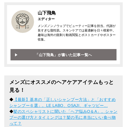
山下飛鳥
エディター
メンズノンノウェブでビューティー記事を担当。代謝が
良すぎな脂性肌。スキンケアでは最適解を日々模索中。
趣味は海外の髭剃り動画閲覧とポストカードやポスター
収集。
「山下飛鳥」が書いた記事一覧へ
メンズにオススメのヘアケアアイテムもっと
見る！
◆
【最新】基本の「正しいシャンプー方法」と「おすすめ
シャンプー６選」。LE LABO、OSAJI、ギャツビー...
◆
髪のスペシャリストに聞いた「ヘア悩みQ＆A」。シャン
プーの選び方とタイミングは？髪の毛に本当にいい食べ物
って？