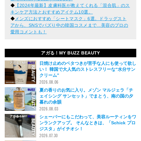
◆
【2024年最新】皮膚科医が教えてくれる「混合肌」のス
キンケア方法とおすすめアイテム10選。
◆
メンズにおすすめ「シートマスク」6選。ドラッグスト
アから、SNSでバズり中の韓国コスメまで...美容のプロの
愛用コメントも！
アガる！MY BUZZ BEAUTY
日焼け止めのベタつきが苦手な人にも使って欲し
い！ 韓国で大人気のストレスフリーな“水分サン
クリーム”
2026.08.06
夏の香りのお気に入り。メゾン マルジェラ「チ
ェイシング サンセット」でまとう、南の国の夕
暮れの余韻
2026.08.03
シェーバーにもこだわって、美容ルーティンをワ
ンランクアップ。 そんなときは、「Schick プロ
ジスタ」がイチオシ！
2026.07.30