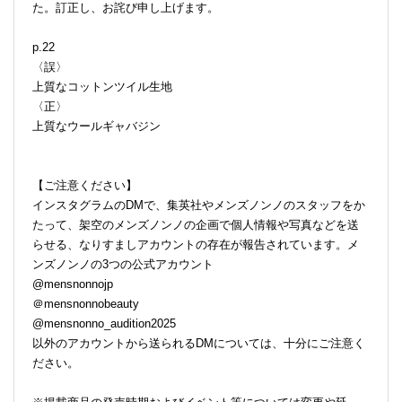
た。訂正し、お詫び申し上げます。
p.22
〈誤〉
上質なコットンツイル生地
〈正〉
上質なウールギャバジン
【ご注意ください】
インスタグラムのDMで、集英社やメンズノンノのスタッフをか
たって、架空のメンズノンノの企画で個人情報や写真などを送
らせる、なりすましアカウントの存在が報告されています。メ
ンズノンノの3つの公式アカウント
@mensnonnojp
＠mensnonnobeauty
@mensnonno_audition2025
以外のアカウントから送られるDMについては、十分にご注意く
ださい。