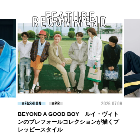
FEATURE
RECOMMEND
26.07.09
FASHION
2026.07.09
BEA
ロエベの新しい世界へようこそ。大胆な
コントラストとレイヤードの先に。装う
喜び、明るいスピリット