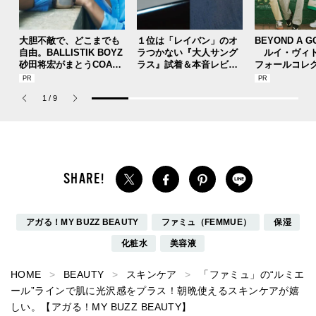
大胆不敵で、どこまでも
１位は「レイバン」のオ
BEYOND A G
自由。BALLISTIK BOYZ
ラつかない『大人サング
ルイ・ヴィト
砂田将宏がまとうCOACH
ラス』試着＆本音レビュ
フォールコレ
の新作フレグランス「コ
ー！上着なのに涼しい「
描くプレッピ
ーチ ピュア プラチナム
モンベル」の隠れ名品ほ
1
/
9
パルファム」
か【週間人気記事ベスト5
】
アガる！MY BUZZ BEAUTY
ファミュ（FEMMUE）
保湿
化粧水
美容液
HOME
BEAUTY
スキンケア
「ファミュ」の“ルミエ
ール”ラインで肌に光沢感をプラス！朝晩使えるスキンケアが嬉
しい。【アガる！MY BUZZ BEAUTY】