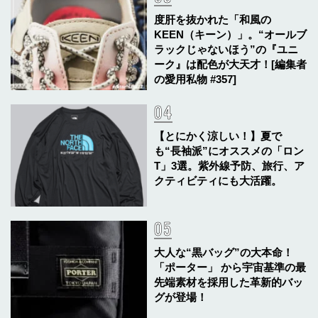
度肝を抜かれた「和風の
KEEN（キーン）」。“オールブ
ラックじゃないほう”の『ユニ
ーク』は配色が大天才！[編集者
の愛用私物 #357]
【とにかく涼しい！】夏で
も“長袖派”にオススメの「ロン
T」3選。紫外線予防、旅行、ア
クティビティにも大活躍。
大人な“黒バッグ”の大本命！
「ポーター」 から宇宙基準の最
先端素材を採用した革新的バッ
グが登場！