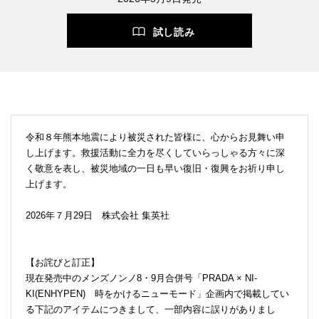
試し読み
令和８年熊本地震により被災された皆様に、心からお見舞い申
し上げます。救援活動に全力を尽くしていらっしゃる方々に深
く敬意を表し、被災地域の一日も早い復旧・復興をお祈り申し
上げます。
2026年７月29日 株式会社 集英社
【お詫びと訂正】
現在発売中のメンズノンノ8・9月合併号「PRADA × NI-
KI(ENHYPEN) 時をかけるニューモード」企画内で掲載してい
る下記のアイテムにつきまして、一部内容に誤りがありまし