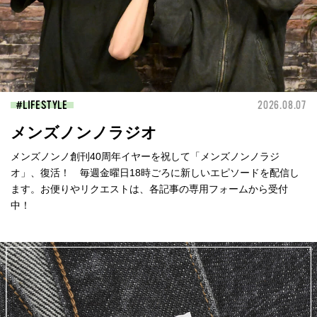
LIFESTYLE
2026.08.07
メンズノンノラジオ
メンズノンノ創刊40周年イヤーを祝して「メンズノンノラジ
オ」、復活！ 毎週金曜日18時ごろに新しいエピソードを配信し
ます。お便りやリクエストは、各記事の専用フォームから受付
中！