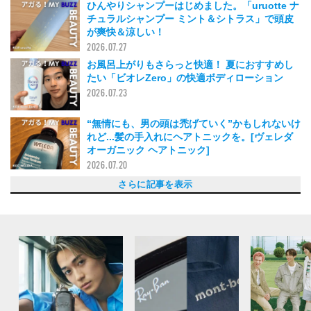
ひんやりシャンプーはじめました。「uruotte ナ
チュラルシャンプー ミント＆シトラス」で頭皮
が爽快＆涼しい！
2026.07.27
お風呂上がりもさらっと快適！ 夏におすすめし
たい「ビオレZero」の快適ボディローション
2026.07.23
“無情にも、男の頭は禿げていく”かもしれないけ
れど...髪の手入れにヘアトニックを。[ヴェレダ
オーガニック ヘアトニック]
2026.07.20
唇も日焼けするって知ってた？「Laka（ラ
なぜもっと早く使わなかったのか。プロも愛用す
塗るのも楽しい「イニスフリー」の顔パーツ用セ
皮脂を抑えてすこやかな肌へ！ 忙しい日々で
頭皮じわ〜、髪ふわっ、肌ひんやり〜。スノーフ
モデル＆エディターが愛用している「韓国コス
暑い夏でもさっぱり使える！「メディヒール」の
銭湯にも持参する溺愛っぷり！まるで“美容パッ
最高！「オバジC デイセラムUV」で一年中日焼
香水愛が止まらない！ モデル&編集長＆エディタ
家でも職場でもシュッと保湿ケア！ 「キュレル
お風呂がより楽しくなった！「Diptyque（ディ
ディプティックの「サン・ジェルマン 34」なし
夏のベタつき肌をリセット！ モデルが愛用中の
毎年売り切れ続出らしい「無印良品」のひんやり
時短派のUV習慣。「アスレティア」と「ディズ
日焼け止めなのに、さらさら！ 塗ってる感ほぼ
“トイレの神様”いつもありがとう。イソップ（A
酷暑こそ、日差しを防ぎながらハリを補給。今年
手元から品格をアップデート！「プラダ ビュー
ローズなのにメンズにもおすすめ！メゾン マル
泡立たないのが新常識？ジム後や朝の気分を爆上
ディプティック（Diptyque）の名香「オルフェ
「炭酸美容」はじめました。ソフィーナiPのマイ
寝る前の漫画タイムが贅沢に。メゾン マルジェ
まさに裏名品。今年は思い切って「コスメデコル
“朝C”って知ってる？「オバジ C10セラム」が良
10年後の髪に投資を。20代からの「uno」スカ
シャワータイムに幸せを！“お茶系フレグラン
“控えめさ”がちょうどいい。生活のあらゆるシー
まさに“촉촉해요（しっとりしている）”！なじみ
楽チンなのに、速攻で効果を実感！ 「ドクター
贈り物にもいい！ 癒しの香りが漂うオールイン
保湿だけでなく花粉にも?!サンホワイトのワセリ
理想のツヤと清潔感を両立。ナチュラル派もモー
ずっと“敏感肌用”ばかり使ってきた私が久しぶり
みずみずしい使用感が魅力！メンズの肌悩みに寄
自分磨きの仕上げに！ イソップ（Aēsop）のマ
肌がゆらぎがちな季節に頼りたい！ 「ディズム
「タンバリンズ」でひと目惚れ！ 持ち運びやす
花粉の季節、敏感に傾きやすい私の肌でも使える
旅行の思い出に。ディプティックの限定「シティ
塗るたび、日焼けしにくい肌に！？ あのキュレ
「ファンケル」の泥ジェル洗顔が毎日使いたい！
酵素で洗顔をワンランク上へ！「イニクス」
初めての電動シェーバーにはちっちゃい名品を。
“眉”を変えるだけで印象激変！ セルフ眉メイク
“ウード”の香りを深掘りすると決めた2026年、
スモーキーだけどキツくない。愛用中のメゾン
スキンケア迷子から脱却した！「イプサ」で始め
「ドルセー」の名作香水でまとう、中毒性たっぷ
薬局で初の“パケ買い”！ 家でも旅でも使いたく
正月太り解消に。ヘルシーなのに大満足！生塩麹
何工程も塗りたくない僕が、あえて“プラスワ
新年からスキンケアのアプデをしたいメンズに。
冬の肌つっぱり、どうしてる？ コスパ最強の
見て、このかわいさ。この冬、マルチに使えるグ
日本化粧品検定1級！ 美容好きモデル樋之津 琳
ずっと欲しかったシェーバー「ラムダッシュ パ
2025年の【MY BUZZ名品】が大集結！イソッ
毎日のケアを格上げ！香りまで心地いい「プラダ
クレンジング後のツッパリ卒業！「mirari」のス
乾燥肌の救世主！「ディオール」の“ル ボー
美容好きたちに選ばれた「マニフィーク」のオー
上海の“整い”は「纽斯洗浴」で。現地トップ評価
ドラッグストア、コンビニ、まいばすけっとでも
よい眠りのための意識改革。「BAUM（バウ
星空の真ん中にいる気分に！メゾン マルジェラ
一度体験したら忘れられない香り...名前までおし
牛丼の吉野家HDが展開するハンドクリーム？
イソップの「オルナー オードパルファム」は202
美容医療級!? 「メディキューブ PDRNエクソソ
毎日続けられるおいしさ！ タンパク質×ビタミン
大人の美肌はこれで叶う！「スック」のスクラブ
「まいばすけっと」で買える固形石けんが優秀で
モデルの体型維持の秘密。夜の散歩と「特水」
日焼け止めを超えた使い心地に感動！「KANEB
「バルク オム」のヘアオイルがあれば、手に余
運動好きモデルがおすすめする、“ストレスなく
【アスレティア】ニュウマン高輪店も絶好調！モ
眉は口ほどにものを言う！？ 僕らの黒KANEB
やるなら早ければ早いほどいいに決まってる！
「イプサ」限定パッケージのスティック美容液
イソップの新しい香水「アバブ アス、ステオー
秋への移ろいに新しい香水との出会いを。PAÑP
肌荒れ予防は早めがカギ。美肌モデルが愛用する
肌の“どんより見え”が気になるなら...「ジョリエ
【無印良品】「発酵導入化粧液」って、メンズに
朝の洗顔が楽しみに！「ラゴム」のジェル洗顔
最高の使い心地を更新中。「カネボウ」の日中用
強すぎないから毎日つけられる。「イッセイ ミ
スプレー以上香水未満なイソップ（Aēsop）の
うるおいチャージで、乾燥知らずの艶肌へ！「ス
手を洗う時間がご褒美に！「メゾン マルジェラ
【無印良品】モデルも愛用してて買っちゃった。
「オーカー」のオールインワンセラムがあれば、
パーマへアスタイリングの新境地！「MONOQU
とにかく暑くてたまらないから...「冷やし雪肌
乾燥した肌に、ひと晩でうるおいチャージ。「ト
【インナーケア始めました】暑すぎてもう無
夏の肌トラブルをつるっと解決！「ラ ロッシュ
【Schick プロジスタ スキンブースター】「Schi
肌にもメンタルにも！イプサのスキンフレグラン
夏の乾燥対策に。毛穴もハリも整う「肌美精」の
まるでホイップクリーム!? 毛穴汚れも皮脂もす
これ一本で髪・顔・体ぜんぶOK！モデルが溺愛
まずは定番の香りから。万能受けする大人のバイ
みずみずしくて、ベタつかない。モデル・豊田裕
敏感肌でも使える！「dr365」のスクラブ洗顔
パーマヘアにはヘアホイップが最強。韓国発のス
軟毛民、注目！ プロに激推しされた「ダヴィネ
「リサージ」のクレンジングフォームで、夏
汗にも日差しにも勝つ。オークリーのサングラ
ひと足お先に、梅雨明け宣言！？「ディプティッ
【美容家電】軽い、速い、キレイ。高級ドライヤ
「頭皮ケアしてる？」その一言で目覚めました！
みんな大好き「ノンフィクション」のディスカバ
いちご鼻の救世主？ メンズのベタつく皮脂は酵
新感覚でクセになる！水なしOKの「乳酸菌サプ
名前に惹かれ、香りにひと目惚れをした。詩のよ
ひんやりチョコミントなクレイマスク！ 「イニ
やっぱり「Lypo-C」が欠かせない。インナーケ
英国紳士の香り。大人になりたい人におすすめの
自然体でいられる香りに出会えた！ 韓国発フレ
リピート買いしてしまった「BAUM（バウム）」
頭皮の嫌なニオイとはおさらば！ THREEの新
「スキンケアにはオールインワンがあれば大丈
待望の路面店がオープンの「ノンフィクション」
「ネモハモ」のシャンプー、植物の力で髪と頭皮
ワックスとグリースの中間!? モデル愛用の「ア
エルメスの新作香水は大人好み。コーヒー豆のア
花粉の季節もへっちゃら！「イハダ」のスプレー
［オリヤン購入品紹介］美容好きエディターが韓
良すぎてもう使い切りそう！「オバジX」のフレ
赤みや影クマに“グリーン”が効く！「アディクシ
美容男子がマストで覚えるべき３文字は「CN
「クオリティファースト」のパックはメンズにも
「イヴ・サンローラン・ボーテ」のプライマーで
雪肌精の「マイルドピールケア セラム」が肌荒
ついに最後まで使いきれそう！「SHISEIDO メ
今年の日焼け止めはコレ！「イプサ」の新作を早
バスタイムを楽しめる秘訣は「ジョー マローン
簡単2STEPで肌が生き返る！ 「アスレティア」
「イソップ」でスパ体験ができるって知ってた？
デスクワークに最高な香り!? THREEのフレグラ
バキバキの唇を救ってくれるのは「TAKAMI」の
冬のメンズ臭はこれで消す「Old Spice(オール
自然な血色感も唇のケアも同時に叶う！韓国コス
本棚に飾りたくなる香水!? 「サンタ・マリア・
圧倒的保湿力に惚れ惚れ！「Dr.Jart+」のナイト
「ファミュ」の“ルミエール”ラインで肌に光沢感
美容番長の“肌を整える”激推しセラム！「LAGO
えっ？体がマシュマロに！？ 「キールズ」のあ
「ビタブリッドC フェイス」でビタミンCをおか
この粘り気で乾燥知らずの肌へ！ 「VT」のグ
姪っ子に「髪の毛いい匂い！」と言われた 「ナ
「メゾン マルジェラ レプリカ ハンドクリーム」
イソップ好きが今年はじめて使う「Aēsop」ア
ついに見つけた理想のフレグランス！ 大人に一
美容番長 守屋光治の「愛用コスメ・ギア」11
今年こそ男も毎日UVケア。習慣化には“みずみず
豊田裕大の「愛用コスメ」12選！イソップ、ビ
日本化粧品検定1級を持つ樋之津琳太郎が「使っ
美容好きモデルが使ってよかったコスメ5選！LU
「ル ラボ」のハンドポマードは今年一番買って
クレアチンって知ってる？ THORNE（ソー
仕事中の小休止はシャンプーに限る!?「ザ・プロ
美容番長の肌を乾燥から守るガーディアン！「D
「アベンヌ」の超絶頼れるオールインワン“ミル
【男の髪悩みに本気すぎる】DEMI DO HAIR TR
バラの本気を見よ！「サンタ・マリア・ノヴェッ
あの店内の香りを再現⁉︎ LUSHファンが語る、
乾燥で荒れた唇が「REVLON（レブロン） 」の
いつでもいつまでも、髪にはハリとコシが欠かせ
ベタつかないのに無敵の保湿力！「ラネージュ」
「サボリーノ」の夜用マスクはまるで魔法のパッ
ルイ・ヴィトンは香水も素晴らしい...「オンブ
冬こそ紫外線ケアに気を抜かない！「BOUTIJO
マイ定番リップ「メンターム」は、効果抜群でデ
頭皮をスキンケアしてる？美容好きエディターが
「ラボ シリーズ」の“マックス LS ウオーター ロ
風呂上がりにつければ朝までいい香り。モデル豊
香水好きのエディターも夢中になった！ 16種
メイクのりを良くするためのパック！？SNSでバ
黒い“KANEBO”の「スキン ハーモナイザー」は
エスティローダーが日本人の肌を研究して生まれ
保湿力が高いのにベタつかない！ 「nutseline
70年のロングセラー！保湿、化粧下地、メイク
日本酒と美肌と筋トレと...スキンケアの大型新人
初心者でも簡単に肌補整できる「VT」のBBクリ
ベタつくヘアオイルが苦手な人におすすめ！プロ
BBクリームなのに、美容液みたい！オバジCの
“レア”なヘアバーム!? 決めすぎないナチュラル
リピ買いする「シャネル」のパリ ビアリッツ ボ
1プッシュ、数滴垂らすだけ。イソップ（Aēso
イソップの隠れ名品「ゼラニウム ボディトリー
陽にあたる人の肌を守る「アスレティア」のデイ
頭が冷える！冴える！残暑も残業もスッキリ乗り
僕のファースト電動シェーバーはパナソニックの
ゴリラクリニックのヒゲ脱毛に潜入！ヒゲ脱毛っ
「アルビオン」のパウダーファンデーションが使
メンズメイク初心者でも自然に肌が盛れる！「V
【自分の肌のこと全然知らなかった】肌について
W洗顔不要でタイパ抜群！乾燥肌におすすめの
なぜ伊豆？ 大刷新したukaのシャンプーに胸を
強い日差しで日焼けをしてしまったアフターケア
瞬間‐10℃の涼しさ!? 暑がりエディターが愛用
日本初上陸のヒノキの消臭スプレーを先取り。リ
「エルメス」のH24 ハイドレティング フェイス
「パディントン」とコラボした「ジョー マロー
韓国のトップヘアスタイリストが作った、効果を
エディターの購入品。ソウルのTAMBURINSで見
「ワフィト」のシャンプーで梅雨の気分も髪の毛
超コンパクトな韓コス日焼け止めで、身軽にUV
飲みすぎ、塩分の摂りすぎにも！ モデルおすす
メンズノンノモデルが惚れた。SHISEIDO メンの
紫外線のダメージケアに。高濃度ビタミン配合の
夏の毛穴トラブルに、ジュワッと濃いめの炭酸パ
25歳からはアイクリームを毎日使え...と言われて
渋谷でサウナ！ 大都会に佇むオアシス「渋谷サ
今話題「KANEBO」の闘う化粧水「スキン ハー
美容番長が惚れた、洗練された柑橘（かんきつ）
夏の新名品、イソップ（Aēsop）「プロテクテ
ひとつ６役⁉ 保湿にマッサージ、角質ケアも...
ソウルで出会った好きすぎる香り。「SW19」の
デザインも間違いない「ビュリー」のボディミル
さあ、香りで癒されよう。「ラ・ブルケット」の
肌の代謝アップで美肌へ導く！ 見た目からして
美容液デビューは「ユナイテッドアローズ」
SNSで話題沸騰！LUSH（ラッシュ）の現実頭皮
睡眠不足にも疲労にも！「バウム」のスリーピン
ディプティックで出会った「オーリラ」は色気の
ガチで30年使ってる「ミノン全身シャンプー」
Koh Gen Doの“落とさないほうがいい”フェイス
京都で出会ったLE LABO（ル ラボ）「THÉ MA
「ウッドウィック」のキャンドルは耳でも楽しめ
見た目も抜群におしゃれなスプレー化粧水で、春
気取る必要なんてない。レトロでシンプルな「れ
僕らの味方、無印良品。超人気な日焼け止めミル
全身の乾燥とこれ1個でおさらば！ 柔らかな香
ドラッグストアで買える“超乾燥肌向け”ボディロ
塗れば仕事が進む!? 「バウム」のハンドクリー
ヘアカラー勢も、髪乾かすの面倒勢も、パナソニ
気になるところをサクッと隠す。バルク オムの
BBクリームが自分の肌色に変化⁉ メンズメイク
あの名品を超えた⁉︎ イプサの「究極」化粧水を編
個人的、絶大な信頼。リップクリームはニベアの
シェービング革命！シック（Schick）のハイド
BAUMのアロマティックルームスプレーがあれ
超乾燥肌のモデルが愛用する、肌のpHバランス
アイラインデビュー、してみない？UZU EYE OP
話題。THREEの新作「グラムトーンカラーカス
毎日の幸せはお風呂から。「エルメス」のボディ
イソップ（Aēsop）名品美容液「ルーセント フ
髪にも体にも。いい香りすぎるシャネルのスプレ
いま一番いらないもの、それは毛穴の黒ずみ。
便利すぎて感動したキュレルのボディクリーム
目元の乾燥やクマの悩みにアプローチ。ロシア発
森林浴のようなCOACHの香水で、1年を気分新
ディプティックで指名買いした「タムダオ」は、
キールズのレチノール美容液が、夜のスキンケア
冬の香水は「メゾンマルジェラ レプリカ フレグ
もらったリップクリームが想像以上によかった。
冬のカサカサにはDr.Jart＋のぷるぷるうるおい
韓国ブランドのおしゃれすぎるピローミスト。ぬ
冬の朝、目覚めのスイッチに。「モルトンブラウ
コンビニでもドラッグストアでも買える「シッ
美容好きモデルが半永久的に使いたいオールイン
小さいのにパワフルでアウトドアでも使える！美
“男性向け”化粧品に抵抗のあった僕の、イメージ
ぷっくら唇！とにかく乾燥する唇は「TIRTIR」
いつまでも笑っていたいから。「ザ ハンブル コ
ロート製薬「オバジ」の飲むビタミンCに実感し
深夜のラーメンも怖くない⁉ 顔の“むくみ感”に
【絶景スパ！週末サウナ旅】一泊二日で行ける大
サボテンの保水力が効く！乾燥の季節に肌を保湿
ぐっすり眠りたい人へ。秋の夜長はトマトのドリ
肌荒れ、ニキビが気になるなら使ってみて！ドラ
秋の香りといえばコレ一択！キンモクセイの香水
エディターが愛用するイソップ（Aēsop）のス
えっ、中に針！？ “美容針”が入ったVTのブー
くせ毛モデルも愛用するウワサの「ヘアクリー
“リポシー”飲んでみた。憧れのビタミンCサプリ
２週連続で“なんかいい匂いする”と言われたシャ
オバジC25は美肌への近道！美容愛好家も推す、
BAUM（バウム）の乳液は保湿とサラサラの両方
THREEのスキンケアアイテムで、デイリーケア
自分の機嫌取りに最適！ 「オーバイエッフェ
SWAGのスーパーミント配合歯磨き粉で、マスク
面倒くさがりな僕でもできた！ 超お手軽なお香
“イプサのスティック”はもはや全人類必需品!?
イソップ（Aēsop）のパセリシリーズを使って
トム フォード「ジャスミン ルージュ」の奥ゆか
「イプサ プロテクター マルチシールド」で沖縄
パーマの“もち”が変わる！ヘアスタイルをもっと
仕事終わりのギトギト顔に「DUO（デュオ）」
カネボウの洗顔は3段階に変化する！圧倒的実力
ジョー マローン ロンドンのボディミストが今ち
シュワっと気持ちいい！「FAVORINA（フェヴ
エルメスって、やっぱり特別だ！ 男性編集がネ
美容修行中のモデルが、あのシートマスクで、つ
初心者にも使いやすいレチノールで、真夏のお疲
欠品していた名品が再販売！ イソップ「イスト
メンズノンノの美容番長が惚れた、ニュージーラ
夕方に追いワックス!?「イグニス イオ ニュアン
絶対に日焼けしたくないモデルがたどり着いた、
香水だけど固形。ディプティック（DIPTYQU
香りは“さりげない”が重要！メゾン マルジェラ
イソップの保湿セラムの虜になってしまった理
アヴェダのヘアオイルで、まとまりにくい髪が見
LE LABOの「TONKA 25」は、甘党のわたしが
ニキビや肌荒れに悩む人に。仕上げの保湿はDr.J
香りをアクセに！「PARLE MOI DE PARFUM
イケメンの条件は○○！？かっさを使ってむくみ
エディターが愛用するヘアバター。べたつかずに
ドリスの新たな香水コレクション、自分史上初の
アクセーヌの化粧水で、敏感でゆらぎまくりな肌
肌にも水分補給が必要!? ラエイシスの化粧水は
アヴェダのスカルプトリートメントでシャンプー
「Abib」のシートマスクで、乾燥知らずの１日
唇も日焼けする！ 夏のリップクリームはUVケア
uka（ウカ）のボディソープは、僕にとっての
潤い感のあるロングヘアは、「N.（エヌドッ
気分も体もスッキリ！ 「HempMeds」のCBD
見えないシミは角質ケアから？！「ラ ロッシュ
低価格で成分もデザインもシンプルでかわいい
羊を数える前に寝落ち!? 「アスレティア」のア
「イニスフリー」のレチノールで、悩んでいたニ
「VT CICA」のカプセルマスクでごわつき知らず
肌が不安定なとき、レジェンド化粧水「薬用スキ
目元のケアって何してる？UZUのアイクリーム
仕事がはかどりすぎる!? 「kuoca」のハンドク
モデルのガチ愛用品！「THREE」の洗顔が肌の
ウエットじゃない髪型がいい。外国人のような無
ギアで洗顔!? 驚きのフワモチ感が手に入る「サ
WEB編集長がついに買ったブライトニングコス
エディターが語る！フィリップスの電動シェーバ
イソップ（Aēsop）の香水「ヒュイル」と「マ
「アベンヌ ウオーター」が好き過ぎてもはや体
起きたら肌が絶好調！ 寝ることの意義を思い知
「LE LABO（ル ラボ)」のボディソープの香り
さらに記事を表示
カ）」の新作高機能リップ2種は、夏のマストハ
る「ラブクロム」がヘアケアの常識を変える！
ラムで、ヘルシーな好印象を手に入れよう！
も“肌の調子がいい”が続く、「Anua（アヌ
ォックス（SNOW FOX）の新カッサブラシ＆シ
メ」7選。Torriden、Anua、メディキューブ...
シートマスクは日差しを浴びた後のスキンケアに
ク”な濃密泡で、洗顔を最高のタイパに。
け止め＆トーンアップ習慣！
ーが2026年に購入した「愛用フレグランス」6
ディープモイスチャースプレー」は知らぬ間に乾
プティック）」のハンド＆ボディウォッシュジェ
では落ち着かない。ジャケットにもラフな服に
「uno（ウーノ）」濃密泡スクラブ
ボディミストをひと足早くゲット。想像以上の涼
ム」の日焼け止めはマストバイ！
ゼロが嬉しすぎる「雪肌精」UVミルク
ēsop）の消臭芳香剤「ポスト プー ドロップス」
の一軍に即決した「キールズ」の次世代UVセラ
ティ」のヴィジュアル最高なハンドケア
ジェラ「レプリカ」フレグランスは春の気分にぴ
げする「アスレティア」の爽快シャンプー
オン」の新作オー ド トワレと共に、暮れゆく街
クロ泡セラム洗顔料で肌の明るさを引き出した
ラ「レプリカ」フレグランスの“菜園の香り”で最
テ」の日焼け止めをチョイス、完璧すぎる効果に
すぎて追加買い！
ルプケアは、もう“早すぎる”どころか新常識！
ス”の傑作「ユーロン」の香りを、ジムでも出張
ンになじむ、韓国発・ヒノキの消臭習慣！
やすくて重くない、「アヌア」の集中ケア美容液
メディオン」の“炭酸泡洗顔”が優秀なワケ
ワン液体ソープで、多幸感MAX！
ンが良コスパで絶賛愛用中！
ド派も虜にする、ミルボンの「とろみオイル」が
に冒険した「Anua」の桃70ナイアシンセラムが
り添う、韓国発「アゼライン酸配合セラム」でな
ウスウォッシュがお出かけ前のルーティーン。
プラス」の薬用セラムはベタつき知らずでうるお
い“卵型リップバーム”で日常の保湿を最高のスイ
「次世代型レチノール」をイソップで発見！
キャンドル」で、部屋にいながらパリ気分！
ルの「スキンケアリペアUVセラム」で、UVケア
手軽で時短なのに気づいたら毛穴汚れとおさら
の“ACモイスト ウォッシュ パウダー”で目指せ、
新・身だしなみの私的必需品「パナソニック ラ
の常識を変える「アイブロウペンシル＆マスカ
トム フォード「ウード ヴォヤージュ」をドバイ
マルジェラ「レプリカ」フレグランスは冬の着こ
る、肌の土台を立て直す“守り”のステップ
りの“キスの余韻”。清潔感と色気が共存する、唯
なる美白ケア歯磨き粉、発見！
と鶏むね肉で作る「茹で鶏のポッサム」にまたど
ン”した理由。「イプサ」の美容液で褒められ肌
「Anua アゼライン酸 化粧水＆美容液」で皮
「トリデン」のジェルクリームで乾燥対策を！
ッチ ビューティの「スキンケアバーム」さえあ
太郎の「2025年愛用コスメ」7選！ ラ ロッシュ
ームイン」。ゲットしたのは、フラグメントコラ
プ、隠れ家スパ、美容ギア、スタイリング剤...モ
ビューティ」のリップバーム。ギフトにも、自分
ロークレンジングで、洗うたびしっとり柔らかな
ム”が体中どこでも使えるマルチクリームで心強
ルインワンジェルは買ってよかった。“タイパ最
の韓国式スパで極上のリフレッシュ体験！
買えるノスタルジックなヘアワックス「ギャツビ
ム）」のごほうびバスエッセンスは、冬のギフト
「レプリカ」フレグランスの愛用香水は、スモー
ゃれな「トム フォード」の香水が、大人の冬を
「SPEEDIA ハンド＆ボディミルク」がメンズの
5年の個人的ベストヒット！使い始めたらハマる
ームショット2000」は、話題の成分PDRNと針
をチャージできる“抹茶ラテ風プロテイン”が手軽
洗顔でメンズの肌悩みとおさらば！
いいんだよね。
が、ベストバランス！
O」のヴェイル オブ デイはオールシーズン頼れ
る髪がすっきりまとまるし、ついでに気分もアガ
続ける”ダイエットのお供！プロテイン入りパン
デルも愛用してて真似しちゃった化粧水とオイル
Oの「アイブロウシェイドライナー」でつく
「SHISEIDO メン アルティミューン™ パワライ
を、ひと足先にお試し！ポケットサイズで日中ケ
ラ」に、NEWoMan高輪で心をつかまれる
URI(パンピューリ) のディスカバリーセットでタ
「イプサ」の薬用美容液
ン」のチップ型下地で悩みを解消！
ぴったりなんじゃない？ 「発酵導入美容液」と
で“ぷるん”とした潤いたっぷりの洗い上がりに！
クリームは保湿もUVケアも叶えてくれる！
ヤケ」のフレグランスは香水ビギナーにもおすす
定番名品「ハーバル ボディスプレー」でどんな
ック」でゲットした、セラムとスキンケアクリー
レプリカ ハンド ウォッシュ」にハマり中
噂の「発酵導入美容液」、なんでこの10秒をや
疲れた夜も眠い朝も手軽にスキンケア完了！
(モノーク) 」バームワックス・ウォータージェル
精」はじめました！ このスキンケアがあれ
リデン」のシートマスクは日焼け後にも頼れて超
理......。和漢のチカラでココロとカラダにやさし
ポゼ」のリペアクリームが万能すぎて撮影前に欠
ckに美容液あるじゃん！」シェービング後のお
スジェルは「朝用」と「夜用」を使い分けるべし
贅沢うるおいシートマスク！
っきり。肌が整う「ホイップド」のクレイ洗顔
する「ダヴィネス」オーセンティック バームが
レード「ブランシュ アブソリュ ドゥ パルファ
大の推し日焼け止めは「カネボウ」のヴェイル
で、夏の肌にやさしいケアを。
タイリング剤「GRAFENボリュームアップホイ
ス」の“オイルじゃないほう”＝オーセンティック
の“ベタベタ顔”をすっきり洗おう！
ス、カネボウの日焼け止め...メンズノンノモデル
ク」のサマーコレクションのボディスプレー＆リ
ーを買おうか迷っているなら、リファがおすすめ
24Kゴールドメッキの針でストレスも緩和して
リーセットを買ってみた！メンズもハマる香りは
素の専門家が作った「C+mania(シーマニア)」の
リ」で始める、内側からのオーラルケア。
うなフレグランス、ERAMの「片隅」とは。
スフリー」の限定アイテムで夏のスキンケアも快
アに目覚めたきっかけのアイテム！
香水、ペンハリガン「ブレナム ブーケ オードト
グランスブランド「モムチ」のナッティームスク
の乳液“オイルコントロール エマルジョン n”。
作「頭皮ケア」アイテムでバスタイムに香りでリ
夫。」の意味を理解した！ UNO(ウーノ) バイタ
で手に入れたフレグランスはいまの気候にぴった
がきれい＆すっきり！【アガる！MY BUZZ BEA
リミノ メン」のスタイリング剤でナチュラルセ
ロマも感じる力強い香り“アンタンス”
で徹底防御。モデルを花粉から守る神的アイテ
国で買ってきた注目の「シートマスク」5選！
ームリフトローションで肌のキメを整える！
ョン」のカラーコレクターは理想の肌に近づけ
P」！ CNP Laboratoryのミスト化粧水で爽や
おすすめ！タイパ抜群で肌に透明感
メイクのクオリティを格段にアップ！ 光で作る
れから救ってくれた。優しい角質ケアで目指せ
ン」のリップクリーム“モイスチャライジング リ
速使ってみた。
ロンドン」のボディウォッシュ！ お風呂上がり
の化粧水とオイルで乾燥に抗うもっちり肌を手に
エディターが2秒で寝落ちした極上体験とは。
ンス「エッセンシャルセンツ」で、ストレスフル
リップクリーム。うるおいで包まれる乾燥シーズ
ドスパイス)」香り良し、ギミック良し、消臭性
メ「ジョリエン」のリップセラムは好印象が狙え
ノヴェッラ」の新作フレグランスは家から出ない
マスクは朝まで続く潤いで、乾燥知らずとはまさ
をプラス！朝晩使えるスキンケアが嬉しい。【ア
M（ラゴム）」のナイアシンアミド高配合美容液
の名品を受け継ぐボディクリームでやわもち肌を
わり！ ハリ＆ツヤのある好印象な肌を目指す！
ルカミューン エッセンスって知ってる？
カノ モデニカアートワックス 6」。セット力も
でさり気なくまとう清潔感。香りから手に入れる
イテムとは？ 隠れ名品をこれからのメンテナン
歩近づいた「ロエベ」の香水とは？
選！トムフォードの香水、パナソニックのコンパ
しさ”一択！KANEBOの名品「ヴェイル オブ デ
ュリー...美容好きモデルが溺愛するコスメを総ま
てよかった」コスメ13選！ ディプティックの
SHで話題の「現実頭皮」、VTのバズり部分パッ
よかったスタメンアイテム。ベタつかずに保湿し
ン）のサプリが、筋トレも日々のパフォーマンス
ダクト」のドライシャンプーがリフレッシュタイ
e La Cruz(デラクルーズ) 」の保湿クリームが冬
キージェル EX”を年末年始の旅の相棒に。
EATMENT MENから始まったズボラ男のパサつ
ラ」の「ローズウォーター」がスキンケアの気分
新作「29ハイストリート キャンドル」の魅力！
キス シュガー スクラブで生き返る！ ポチャッ
ない。「サクセス レジル」を相棒に、しなやか
の日中用リップグロウィバームはポケットサイズ
クだった。60秒のパックでスキンケアがすべて
レ・ノマド」のスモーキーな香りが似合う人に、
UR」のリリーフサンモイスチャーは肌に寄り添
ザインもシンプルでかっこいい。
「サクセス24」の「モイストフィール シャンプ
ーション”がよすぎてセラムも追っかけでゲッ
田裕大の愛用ボディオイルは“ビュリー”の「ユイ
類の香りの中から自分の感性で香水を選べる「E
ズリ中のVTの「スムーズスキンパック」を使っ
ソリッドなデザインとさわやかな使い心地でまさ
た化粧水！「アクア チャージ 薬用 トリートメン
（ナッツセリン）」のスーパーナッツ・ナリッシ
落とし...「アンブリオリス」のクリームは心強い
「アクア チャージ」に期待すること【アガる！
ーム！日焼けした男の肌も自然にカバー【アガ
も愛用する「track」の新作ヘアオイルがマルチ
デイセラムBBは秋からも大活躍！【アガる！MY
な仕上がりは、今の僕の気分にぴったりでした
ディ ローションを香水のように。やっと出会え
p）の消耗品の話。【アガる！MY BUZZ BEAUT
トメント」でもちもちのやわらか肌に。香りでも
クリームでノーモア日焼け！【アガる！MY BUZ
切れそうな「ミントリープ」の使用感【アガる！
「ラムダッシュ パームイン」。コンパクトなの
て痛い？笑気麻酔ってどんな感覚？体験して実際
いやすい！メンズも簡単にメリハリある美肌に
T」のスティックコンシーラーが大活躍【アガ
徹底的に知れる「肌分析」にエディターが行って
「チャントアチャーム」クレンジングミルクでた
打たれて【アガる！MY BUZZ BEAUTY】
に！ 「ナンバーズイン」のふりかけマスク！？
中の「ビオレ」の冷ハンディミストで暑い日の外
ピート率も高いという「hinok（ヒノック）」を
モイスチャライザーがないと１日が始まらない！
ン ロンドン」の新作はかわいげがたまらない。
実感できるアウトバストリートメント【アガる！
つけた、必携ハンドサニタイザー【アガる！MY
も上げてこう。【アガる！MY BUZZ BEAUTY】
ケアしよう！【アガる！MY BUZZ BEAUTY】
めの“むくみ”に効くサプリ【アガる！MY BUZZ
化粧水は髭剃り後でもヒリヒリしない！【アガ
美容液が、夏の肌悩みを解決してくれる！【アガ
ックが効く！【アガる！MY BUZZ BEAUTY】
やらなかった私が、最近始めたポイントケア【ア
ウナス」に行ってきた！【アガる！MY BUZZ B
モナイザー」がすごかった！乾燥肌も脂性肌もこ
の香り。初夏にぴったりなトム フォード ビュー
ィブ フェイシャル ローション SPF50」を相棒
モデルがハマった“完ぺき”なクレンジングバーム
香水とハンドソープにめろめろ【アガる！MY B
ク。これさえあれば、ハードル高めだった保湿ケ
ハンド＆ボディウォッシュ！【アガる！MY BUZ
効きそうな美容液【アガる！MY BUZZ BEAUT
の“洋服じゃないほう”で。【アガる！MY BUZZ
を使ってみたら“うるさら髪”になった【アガる！
グマスクは自宅にいながらまるで森の中...【アガ
ある大人な香りで、春にまといたい！【アガる！
のこと【アガる！MY BUZZ BEAUTY】
パウダーで、驚くほど透明感アップ＆さらすべ肌
TCHA 26（マッチャ 26）」で身も心も雅な気持
る？ せわしない年度末、「音」も気持ちいい新
の肌もゆらぎ知らずに【アガる！MY BUZZ BEA
んげ」という化粧水について。【アガる！MY B
クは、春先の今こそ欲しい！【アガる！MY BUZ
りのマルチバーム【アガる！MY BUZZ BEAUT
ーションに感動。塗り始めてすぐに肌が生まれ変
ムは常にデスクに置いておきたいグッドデザイ
ックのドライヤー「ナノケア」ならまるっと解
コンシーラーが使いやすすぎて、もう手放せな
初心者には、「SHISEIDO メン」のクリームがオ
集長が使ってみた【アガる！MY BUZZ BEAUT
ディープモイスチャーがいい！【アガる！MY B
ロ シェービング クリームを徹底レビュー。簡単
ば、帰宅後に即リラックスできる森林浴体験が叶
を整えるフェイスクリーム【アガる！MY BUZZ
ENING LINERは不器用なキミの味方！【アガ
タード」を小方がお試し！【アガる！MY BUZZ
シャワージェル！【アガる！MY BUZZ BEAUT
ェイシャル エッセンス」をエディターが使って
ーでうるおいチャージ＆リフレッシュ！【アガ
「ギャツビー」の毛穴洗浄バームで“美鼻”を目指
は、お風呂場で濡れた肌に塗れる！【アガる！M
祥の“ビタミンC”アイクリームがスゴかった！
たに始めよう。【アガる！MY BUZZ BEAUTY】
メンズにも推せる冬に似合う香り【アガる！MY
に必須！初心者にもおすすめ【アガる！MY BUZ
ランス」に！暖炉、星空...定番じゃない香りが冬
守屋光治がヘビロテ中の“伊予柑リップ”【アガ
クリームを塗れ！【アガる！MY BUZZ BEAUT
くぬくのおふとんでゆずの香りに包まれる...【ア
ン」のシャワージェルで、英国紳士のような身だ
ク」のシェーバー。身だしなみの私的必需品。
ワンジェルって！？【アガる！MY BUZZ BEAU
容大賞１位の「ラムダッシュ パームイン」のお
をくつがえしたアイテム！【アガる！MY BUZZ
のプランパーで解決！【アガる！MY BUZZ BEA
ー」のフレーバーフロスが食いしん坊の歯を健康
た、“続けやすさ”へのあらゆる工夫【アガる！M
効く画期的ドリンクを飲んでみた【アガる！MY
磯プリンスホテルのスパ「THERMAL SPA S.WA
する、ミスト化粧水はマストハブ【アガる！MY
ンクで睡眠の質向上！【アガる！MY BUZZ BEA
ッグストアで買えるオードムーゲのスキンケア
で季節を感じる【アガる！MY BUZZ BEAUTY】
キンケアアイテム４選【アガる！MY BUZZ BEA
スターで、化粧水がもっと浸透【アガる！MY B
ム」を買ってみたらスゴかった【アガる！MY B
を豊田裕大がおためし！【アガる！MY BUZZ B
ンプーの正体は「エレキュイール」【アガる！M
ビタミンC美容液の逸品。【アガる！MY BUZZ
を叶えるって一体どういうこと！？【アガる！M
がちょっと特別に！【アガる！MY BUZZ BEAU
（O by F）」のスキャルプ スパ ジェルが頭皮も
なしでも自信が持てる息に！【アガる！MY BUZ
スティック【アガる！MY BUZZ BEAUTY】
美容番長が溺愛するポータブル保湿コスメ【アガ
みた。【アガる！MY BUZZ BEAUTY】
しい香りは、一度かいだら忘れられない【アガ
の日差しにも勝てた！【アガる！MY BUZZ BEA
楽しむための、4日間の集中ヘアケア【アガる！
のバーム。毛穴の汚れごと落としたい【アガる！
派なのに、大容量でコスパも最高【アガる！MY
ょうどいい。【アガる！MY BUZZ BEAUTY】
リナ）」の炭酸ジェルパックで、全顔面が泣い
イルケアに目覚めたオイル【アガる！MY BUZZ
いに話題の成分シカと出会った！【アガる！MY
れ肌におさらば！【アガる！MY BUZZ BEAUT
ロス」の話。【アガる！MY BUZZ BEAUTY】
ンド発の名品バーム【アガる！MY BUZZ BEAU
ス ヘアワックス」でヘアのボリュームも仕事効
肌にやさしくて心地いい日焼け止め【アガる！M
E）で素敵な練り香水を手に入れる【アガる！M
のボディーローションが“あの香り”で秀逸！【ア
由。【アガる！MY BUZZ BEAUTY】
違える！【アガる！MY BUZZ BEAUTY】
最初に使ったウッディな香り【アガる！MY BUZ
artのシカペアクリームが最強！【アガる！MY B
（パルル モア ドゥ パルファム）」のフレグラン
をとりまくれ！【アガる！MY BUZZ BEAUTY】
簡単にスタイリングできる「ダヴィネス」の名品
甘い香りにノックアウト！【アガる！MY BUZZ
が安定した！【アガる！MY BUZZ BEAUTY】
肌が喜ぶ保湿力だ！【アガる！MY BUZZ BEAU
後の爽快感がワンランクアップ！【アガる！MY
潤い肌に！【アガる！MY BUZZ BEAUTY】
として【アガる！MY BUZZ BEAUTY】
「お守り」【アガる！MY BUZZ BEAUTY】
ト）」のスタイリングセラムで作れる！【アガ
ロールオンが“モヤモヤ”を解消してくれそう【ア
ポゼ」の美容液で“もちもち”の肌に！【アガる！
「ワンシング（ONE THING）」の化粧水。【ア
ロマピローミストがあれば睡眠環境も肌もととの
キビ跡にサヨナラ！【アガる！MY BUZZ BEAU
のなめらか肌に！【アガる！MY BUZZ BEAUT
ンコンディショナー」のすばらしさを思う【アガ
で目元の印象が変わる！【アガる！MY BUZZ B
リームでいつでもリラックス！【アガる！MY B
垢抜けの鍵だった！【アガる！MY BUZZ BEAU
造作ヘアに仕上がるドライワックス。【アガる！
ロニア」はバスタイムの最高のご褒美！【アガ
メのザ・傑作【アガる！MY BUZZ BEAUTY】
ーが起こした「ひげ剃り革命」【アガる！MY B
ラケッシュ」の話。【アガる！MY BUZZ BEAU
内の水２％くらいを占めているかもしれない【ア
る美容液「アドバンス ナイト リペア」【アガ
に癒やされる毎日。【アガる！MY BUZZ BEAU
ブアイテム！
ア）」のアゼライン酸セラム
ートマスクは、エステ以上の極上体験
話題成分や可愛いパッケージに夢中なメンズが増
も取り入れたい
選。メゾン マルジェラ、ディプティック...
燥するこれからの季節こそ手放せない！
ルは、香水いらずのフレグランス級のバスアイテ
も、日常に溶け込む香り
しさで、すでに手放せない！
は水回りケアの救世主。
ムがすごい！
ったり！
を歩く
い！
高の夜更かし時間を過ごす！
買って損なし！
でも
に夢中。
手放せない！
すごくよくて。
めらかな肌印象へ
う、理想のテクスチャー
ッチに
を今すぐスタート！
ば？！
毛穴レス！
ムダッシュ パームイン」
ラ」が手放せない
で初買い！
なしと相性抜群！
一無二の香り立ち
ハマりしてます。
が手に入る！
脂・赤みの悩みをケア！
れば。
ポゼ、ディオール、イハダから頭皮ケアブラシ、
ボの“特別な黒”！
デル・エディターが忖度なしで選んだアイテム
へのご褒美にも
肌へ
い味方に！
高スキンケア”で朝が劇的変化！
ー ムービングラバー」
に最好適な限定アイテム！
キーで大人の香り
格上げする
乾燥肌にも相性抜群。
フローラルウッディの香り
美容液の最強コンビ！
すぎた
る相棒
っちゃう！
やチョコバーも。
のダブル使用で脱・乾燥肌！
る“センス眉”が初めてのメイクにうってつけ！
ジング セラム」とともに今日からエイジングケ
アも完璧
イに行きたい欲を抑制中。
くらべてみた
めな一本！
ときにも爽やかに。
ム
ってこなかったんだ！
で濡れ感カールの“1番良い感じ”をいつでも再現
ば、“涼”まで手に入る！？
優秀！
さをチャージ
かせない相棒に！
肌には髭剃りブランドの美容液を使えば流れでケ
で、夏肌レスキュー
万能すぎる。
ン」の話。
オブ デイ！
ップトニック」で時短ヘアセット！
バームでツヤなくボリュームアップに成功。
の“夏美容”スタメン発表！
ップオイルさえあれば、気分はこのうえなく爽快
健康ヘアライフを
ある？
洗顔パウダーですべすべ！
適に。
ワレ」の話。
に夢中。
仕上がりサラサラが最高すぎる！
フレッシュ。
ルクリームパーフェクションで10年後の肌に投
りで即スタメン入り！
UTY】
ットが叶う！
ム！
る、魔法のアイテム
かに軽やかに、楽ちん保湿
魅せる肌とは？
「つるん肌」！
ップ クリエイター”が秀逸だった。
も続く香りに癒やされる。
入れろ。
な時間にブレイクを
ンのオアシス的アイテム！
能良しのデオドランドスティックで南国気分を味
る
日でもまといたい香り！
にこのこと！
ガる！MY BUZZ BEAUTY】
は、どんな肌にもおすすめ
手に入れろ！
伸びも抜群で信頼できるスタメンワックス
好印象！
スに。
クトシェーバー...美容好きモデルが溺愛するアイ
イ」
とめ！【MY BUZZ BEAUTY 】
運命の香水、KANEBOの驚きの洗顔...美容好き
ク...中塚凌空の溺愛アイテム総まとめ！【MY B
てくれ、香水代わりにも！
もサポートしてくれる！
ムに欠かせない！
の必需品。
きヘアケア
を上げてくれる。
コのパッケージも可愛すぎる！
で弾むような理想のヘアをキープする！
で持ち運びも楽々。
終わる！
いつかなりたい
う日焼け止めのマイ定番！
ー&コンディショナー」を推す理由。
ト！【アガる！MY BUZZ BEAUTY】
ル・アンティーク」
RAM」を一足先に体験！
てみた！
にアガるコスメでしかない！
ト ローション」を使ってゆらぐ季節を乗り越え
ングバームがこれからの季節の頼れる相棒
肌の味方【アガる！MY BUZZ BEAUTY】
MY BUZZ BEAUTY】
る！MY BUZZ BEAUTY】
に大活躍【アガる！MY BUZZ BEAUTY】
BUZZ BEAUTY】
【アガる！MY BUZZ BEAUTY】
たマイビューティ定番！【アガる！MY BUZZ B
Y】
癒やされる〜！【アガる！MY BUZZ BEAUTY】
Z BEAUTY】
MY BUZZ BEAUTY】
にパワフル！【アガる！MY BUZZ BEAUTY】
にレビュー【アガる！MY BUZZ BEAUTY】
【アガる！MY BUZZ BEAUTY】
る！MY BUZZ BEAUTY】
きた！「光治療」も初体験【アガる！MY BUZZ
まご肌に生まれ変わった...【アガる！MY BUZZ
【アガる！MY BUZZ BEAUTY】
出ハードルがグッと下がる！【アガる！MY BUZ
使ってみた！【アガる！MY BUZZ BEAUTY】
【アガる！MY BUZZ BEAUTY】
彼が大好きなオレンジ マーマレードの香りが夏
MY BUZZ BEAUTY】
BUZZ BEAUTY】
BEAUTY】
る！MY BUZZ BEAUTY】
る！MY BUZZ BEAUTY】
ガる！MY BUZZ BEAUTY】
EAUTY】
れで解決。【アガる！MY BUZZ BEAUTY】
ティの香水！【アガる！MY BUZZ BEAUTY】
に。【アガる！MY BUZZ BEAUTY】
【アガる！MY BUZZ BEAUTY】
UZZ BEAUTY】
アがはかどって仕方ない！【アガる！MY BUZZ
Z BEAUTY】
Y】
BEAUTY】
MY BUZZ BEAUTY】
る！MY BUZZ BEAUTY】
MY BUZZ BEAUTY】
に。【アガる！MY BUZZ BEAUTY】
ちに。「ル ラボ 京都町家」にぜひ行ってみて！
感覚の癒され体験を！【アガる！MY BUZZ BEA
UTY】
UZZ BEAUTY】
Z BEAUTY】
Y】
わった...【アガる！MY BUZZ BEAUTY】
ン。【アガる！MY BUZZ BEAUTY】
決！【アガる！MY BUZZ BEAUTY】
い！【アガる！MY BUZZ BEAUTY】
ススメだ！【アガる！MY BUZZ BEAUTY】
Y】
UZZ BEAUTY】
な使い方で髭剃りのダメージと乾燥からおさら
う！【アガる！MY BUZZ BEAUTY】
BEAUTY】
る！MY BUZZ BEAUTY】
BEAUTY】
Y】
みた。【アガる！MY BUZZ BEAUTY】
る！MY BUZZ BEAUTY】
す【アガる！MY BUZZ BEAUTY】
Y BUZZ BEAUTY】
【アガる！MY BUZZ BEAUTY】
BUZZ BEAUTY】
Z BEAUTY】
の気分を盛り上げる。【アガる！MY BUZZ BEA
る！MY BUZZ BEAUTY】
Y】
ガる！MY BUZZ BEAUTY】
しなみを目指す！【アガる！MY BUZZ BEAUT
【アガる！MY BUZZ BEAUTY】
TY】
かげでシェービングがダルくなくなった！【アガ
BEAUTY】
UTY】
にキープ！【アガる！MY BUZZ BEAUTY】
Y BUZZ BEAUTY】
BUZZ BEAUTY】
VE」がほぼ天国だった！【アガる！MY BUZZ B
BUZZ BEAUTY】
UTY】
【アガる！MY BUZZ BEAUTY】
UTY】
UZZ BEAUTY】
UZZ BEAUTY】
EAUTY】
Y BUZZ BEAUTY】
BEAUTY】
Y BUZZ BEAUTY】
TY】
気持ちもスッキリ！【アガる！MY BUZZ BEAU
Z BEAUTY】
る！MY BUZZ BEAUTY】
る！MY BUZZ BEAUTY】
UTY】
MY BUZZ BEAUTY】
MY BUZZ BEAUTY】
BUZZ BEAUTY】
た！【アガる！MY BUZZ BEAUTY】
BEAUTY】
BUZZ BEAUTY】
Y】
TY】
率もアップ！【アガる！MY BUZZ BEAUTY】
Y BUZZ BEAUTY】
Y BUZZ BEAUTY】
ガる！MY BUZZ BEAUTY】
Z BEAUTY】
UZZ BEAUTY】
スで、印象に残る夏スタイルを演出！【アガる！
は、くせ毛やパーマの人へ【アガる！MY BUZZ
BEAUTY】
TY】
BUZZ BEAUTY】
る！MY BUZZ BEAUTY】
ガる！MY BUZZ BEAUTY】
MY BUZZ BEAUTY】
ガる！MY BUZZ BEAUTY】
う！【アガる！MY BUZZ BEAUTY】
TY】
Y】
る！MY BUZZ BEAUTY】
EAUTY】
UZZ BEAUTY】
TY】
MY BUZZ BEAUTY】
る！MY BUZZ BEAUTY】
UZZ BEAUTY】
TY】
ガる！MY BUZZ BEAUTY】
る！MY BUZZ BEAUTY】
TY】
2026.07.13
2026.07.10
2026.06.25
2026.06.18
2026.06.04
2026.05.28
2026.05.25
2026.05.14
2026.05.07
2026.04.20
2026.04.16
2026.04.09
2026.04.02
2026.03.30
2026.03.26
2026.03.09
2026.02.26
2026.02.23
2026.01.27
2026.01.19
2026.01.05
2025.12.08
2025.11.06
2025.11.03
2025.10.30
2025.10.06
2025.09.29
2025.09.26
2025.09.18
2025.09.15
2025.08.28
2025.08.21
2025.07.28
2025.07.24
2025.06.30
2025.06.19
2025.06.09
2025.05.26
2025.05.22
2025.05.16
2025.04.14
2025.04.07
2025.04.03
2025.03.24
2025.03.10
2025.02.27
2025.01.23
2025.01.20
2025.01.08
2024.12.12
2024.12.02
2024.11.07
2024.07.25
2024.06.24
2024.06.20
2024.06.03
2024.04.08
2024.01.01
2023.10.23
2023.09.07
2023.08.31
2023.08.10
2023.07.20
2023.06.29
2023.06.26
2023.06.12
2023.06.01
2023.05.22
2023.05.18
2023.05.15
2023.03.27
加中！
ム！
スクラブ洗顔料まで【BY BUZZ BEAUTY】
は？
アをスタート！
＆キープ。
アできちゃう。
に！
資！
わえる！
テムを総まとめ！【MY BUZZ BEAUTY 】
モデルの溺愛アイテム総まとめ！【MY BUZZ B
UZZ BEAUTY 】
る。
EAUTY】
BEAUTY】
BEAUTY】
Z BEAUTY】
にピッタリ！【アガる！MY BUZZ BEAUTY】
BEAUTY】
【アガる！MY BUZZ BEAUTY】
UTY】
ば。【アガる！MY BUZZ BEAUTY】
UTY】
Y】
る！MY BUZZ BEAUTY】
EAUTY】
TY】
MY BUZZ BEAUTY】
BEAUTY】
2026.07.16
2026.07.06
2026.07.02
2026.06.29
2026.06.18
2026.06.15
2026.06.08
2026.06.01
2026.05.21
2026.05.18
2026.05.11
2026.05.04
2026.04.30
2026.04.27
2026.04.23
2026.04.13
2026.04.06
2026.03.19
2026.03.16
2026.03.12
2026.03.06
2026.03.03
2026.02.19
2026.02.16
2026.02.12
2026.02.09
2026.02.05
2026.02.02
2026.01.29
2026.01.22
2026.01.15
2026.01.13
2026.01.08
2026.01.01
2025.12.29
2025.12.25
2025.12.22
2025.12.15
2025.12.11
2025.12.04
2025.12.01
2025.11.27
2025.11.26
2025.11.24
2025.11.20
2025.11.13
2025.11.13
2025.10.27
2025.10.23
2025.10.20
2025.10.16
2025.10.15
2025.10.09
2025.10.02
2025.09.22
2025.09.11
2025.09.08
2025.09.01
2025.08.25
2025.08.14
2025.08.11
2025.08.07
2025.08.04
2025.07.21
2025.07.17
2025.07.14
2025.07.10
2025.06.26
2025.06.23
2025.06.16
2025.06.06
2025.06.02
2025.05.29
2025.05.19
2025.05.12
2025.05.08
2025.05.05
2025.05.01
2025.04.24
2025.04.21
2025.04.17
2025.04.10
2025.03.31
2025.03.27
2025.03.20
2025.03.17
2025.03.13
2025.03.07
2025.03.04
2025.02.24
2025.02.20
2025.02.13
2025.02.10
2025.02.06
2025.02.03
2025.01.30
2025.01.27
2025.01.16
2025.01.14
2025.01.09
2025.01.02
2025.01.01
2024.12.26
2024.12.23
2024.12.19
2024.12.16
2024.12.09
2024.12.06
2024.11.29
2024.11.25
2024.11.21
2024.11.18
2024.11.14
2024.11.11
2024.11.05
2024.10.31
2024.10.29
2024.10.24
2024.10.18
2024.10.15
2024.10.07
2024.10.03
2024.09.28
2024.09.25
2024.09.19
2024.09.17
2024.09.12
2024.09.06
2024.09.03
2024.08.29
2024.08.26
2024.08.22
2024.08.19
2024.08.13
2024.08.08
2024.07.22
2024.07.15
2024.07.11
2024.07.01
2024.06.27
2024.06.17
2024.06.10
2024.06.06
2024.05.30
2024.05.27
2024.05.23
2024.05.20
2024.05.16
2024.05.13
2024.05.09
2024.05.02
2024.04.29
2024.04.22
2024.04.18
2024.04.15
2024.04.11
2024.04.04
2024.03.25
2024.03.22
2024.03.14
2024.03.12
2024.03.04
2024.02.29
2024.02.26
2024.02.22
2024.02.19
2024.02.15
2024.02.12
2024.02.05
2024.02.01
2024.01.29
2024.01.26
2024.01.22
2024.01.18
2024.01.15
2024.01.11
2024.01.08
2024.01.04
2023.12.28
2023.12.25
2023.12.18
2023.12.14
2023.12.11
2023.12.04
2023.11.30
2023.11.23
2023.11.20
2023.11.16
2023.11.14
2023.11.09
2023.11.02
2023.10.30
2023.10.26
2023.10.19
2023.10.16
2023.10.12
2023.10.09
2023.10.05
2023.10.02
2023.09.25
2023.09.21
2023.09.14
2023.09.04
2023.08.28
2023.08.24
2023.08.21
2023.08.18
2023.08.14
2023.08.03
2023.07.31
2023.07.27
2023.07.24
2023.07.18
2023.07.13
2023.07.10
2023.07.06
2023.07.03
2023.06.22
2023.06.19
2023.06.06
2023.05.29
2023.05.25
2023.05.11
2023.05.08
2023.05.04
2023.05.01
2023.04.27
2023.04.24
2023.04.20
2023.04.17
2023.04.13
2023.04.10
2023.04.06
2023.04.03
2023.03.30
2023.03.23
2023.03.20
2023.03.16
2023.03.13
2023.03.08
EAUTY】
2026.07.02
2026.06.11
2025.12.30
2025.12.29
2025.10.13
2025.08.18
2025.07.31
2025.06.12
2025.04.28
2025.02.17
2025.01.03
2024.12.29
2024.10.10
2024.09.09
2024.08.06
2024.08.02
2024.07.18
2024.07.08
2024.05.06
2024.04.01
2024.03.28
2024.02.08
2023.12.21
2023.12.07
2023.11.28
2023.11.06
2023.09.18
2023.06.15
2023.06.08
2024.12.31