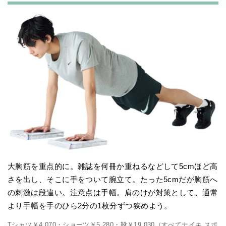
大胸筋を重点的に。雑誌を何冊か重ねるなどして5cmほど高
さを出し、そこに手をついて腕立て。たった5cmだが胸筋へ
の刺激は段違い。注意点は手幅。肩のけが対策として、通常
より手幅を手のひら2分の1枚分ずつ狭めよう。
Tシャツ￥4,070・ショーツ￥5,280・靴￥19,030（すべてナイキ スポ