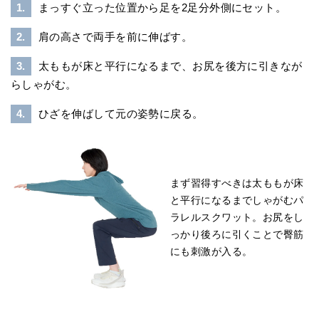
1.
まっすぐ立った位置から足を2足分外側にセット。
2.
肩の高さで両手を前に伸ばす。
3.
太ももが床と平行になるまで、お尻を後方に引きなが
らしゃがむ。
4.
ひざを伸ばして元の姿勢に戻る。
まず習得すべきは太ももが床
と平行になるまでしゃがむパ
ラレルスクワット。お尻をし
っかり後ろに引くことで臀筋
にも刺激が入る。