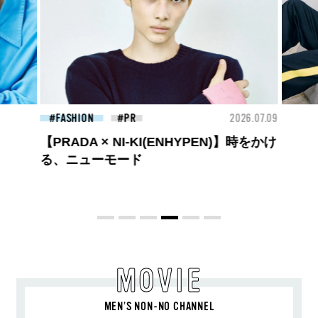
26.07.09
FASHION
2026.07.09
FAS
ロエベの新しい世界へようこそ。大胆な
コントラストとレイヤードの先に。装う
喜び、明るいスピリット
MOVIE
MEN’S NON-NO CHANNEL