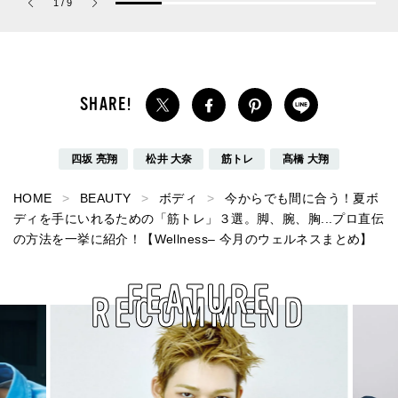
1
/
9
パルファム」
物 #358]
四坂 亮翔
松井 大奈
筋トレ
髙橋 大翔
HOME
BEAUTY
ボディ
今からでも間に合う！夏ボ
ディを手にいれるための「筋トレ」３選。脚、腕、胸...プロ直伝
の方法を一挙に紹介！【Wellness– 今月のウェルネスまとめ】
FEATURE
RECOMMEND