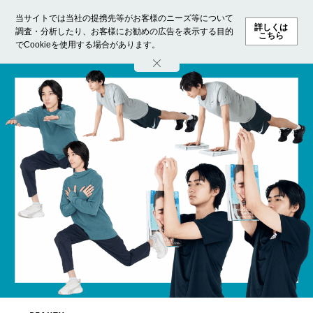
当サイトでは当社の提携先等がお客様のニーズ等について
詳しくは
調査・分析したり、お客様にお勧めの広告を表示する目的
こちら
でCookieを使用する場合があります。
ホーム
モデル募集
ランキング
ファッション
ビューテ