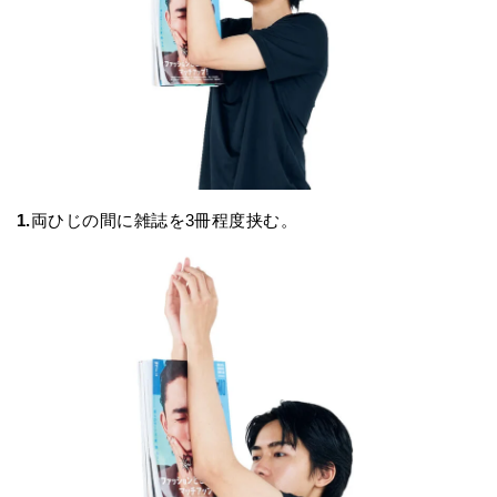
1.
両ひじの間に雑誌を3冊程度挟む。