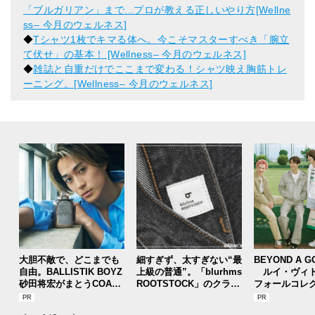
「ブルガリアン」まで...プロが教える正しいやり方[Wellne
ss– 今月のウェルネス]
◆
Tシャツ1枚でキマる体へ。今こそマスターすべき「腕立
て伏せ」の基本！ [Wellness– 今月のウェルネス]
◆
雑誌と自重だけでここまで変わる！シャツ映え胸筋トレ
ーニング。[Wellness– 今月のウェルネス]
大胆不敵で、どこまでも
細すぎず、太すぎない“最
BEYOND A G
自由。BALLISTIK BOYZ
上級の普通”。「blurhms
ルイ・ヴィト
砂田将宏がまとうCOACH
ROOTSTOCK」のクラシ
フォールコレ
の新作フレグランス「コ
ックな黒デニムが大人顔
描くプレッピ
ーチ ピュア プラチナム
でいい。[編集者の愛用私