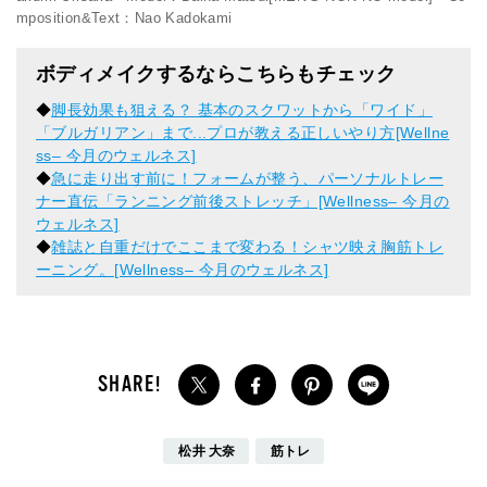
mposition&Text：Nao Kadokami
ボディメイクするならこちらもチェック
◆
脚長効果も狙える？ 基本のスクワットから「ワイド」
「ブルガリアン」まで...プロが教える正しいやり方[Wellne
ss– 今月のウェルネス]
◆
急に走り出す前に！フォームが整う、パーソナルトレー
ナー直伝「ランニング前後ストレッチ」[Wellness– 今月の
ウェルネス]
◆
雑誌と自重だけでここまで変わる！シャツ映え胸筋トレ
ーニング。[Wellness– 今月のウェルネス]
松井 大奈
筋トレ