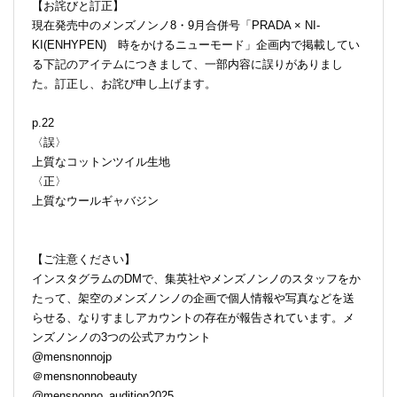
【お詫びと訂正】
現在発売中のメンズノンノ8・9月合併号「PRADA × NI-
KI(ENHYPEN) 時をかけるニューモード」企画内で掲載してい
る下記のアイテムにつきまして、一部内容に誤りがありまし
た。訂正し、お詫び申し上げます。
p.22
〈誤〉
上質なコットンツイル生地
〈正〉
上質なウールギャバジン
【ご注意ください】
インスタグラムのDMで、集英社やメンズノンノのスタッフをか
たって、架空のメンズノンノの企画で個人情報や写真などを送
らせる、なりすましアカウントの存在が報告されています。メ
ンズノンノの3つの公式アカウント
@mensnonnojp
＠mensnonnobeauty
@mensnonno_audition2025