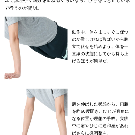
ムで無理やり回数を重ねるくらいなら、ひざをつき正しい形
で行うのが賢明。
動作中、体をまっすぐに保つ
のが難しければ腹ばいから腕
立て伏せを始めよう。体を一
直線の状態にしてから持ち上
げるほうが簡単だ。
腕を伸ばした状態から、両脇
を約60度開き、ひじが直角に
なる位置が理想の手幅。実践
中に肩やひじに違和感があれ
ばさらに微調整を。