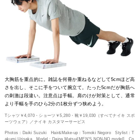
大胸筋を重点的に。雑誌を何冊か重ねるなどして5cmほど高
さを出し、そこに手をついて腕立て。たった5cmだが胸筋へ
の刺激は段違い。注意点は手幅。肩のけが対策として、通常
より手幅を手のひら2分の1枚分ずつ狭めよう。
Tシャツ￥4,070・ショーツ￥5,280・靴￥19,030（すべてナイキ スポ
ーツウェア）／ナイキ カスタマーサービス
Photos：Daiki Suzuki Hair&Make-up：Tomoki Negoro Stylist：T
akumi Urisaka Model：Daina Matsui[MEN’S NON-NO model] Co