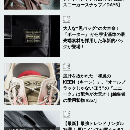
スニーカースナップ／DAY6】
大人な“黒バッグ”の大本命！
「ポーター」 から宇宙基準の最
先端素材を採用した革新的バッ
グが登場！
度肝を抜かれた「和風の
KEEN（キーン）」。“オールブ
ラックじゃないほう”の『ユニ
ーク』は配色が大天才！[編集者
の愛用私物 #357]
【最新】最強トレンドサンダル
25選！ 夏にメンズが買うべき1