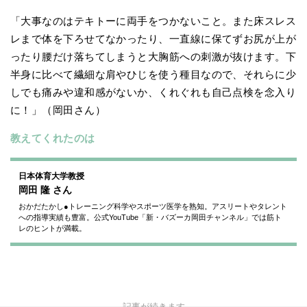
「大事なのはテキトーに両手をつかないこと。また床スレス
レまで体を下ろせてなかったり、一直線に保てずお尻が上が
ったり腰だけ落ちてしまうと大胸筋への刺激が抜けます。下
半身に比べて繊細な肩やひじを使う種目なので、それらに少
しでも痛みや違和感がないか、くれぐれも自己点検を念入り
に！」（岡田さん）
教えてくれたのは
日本体育大学教授
岡田 隆
さん
おかだたかし●トレーニング科学やスポーツ医学を熟知。アスリートやタレント
への指導実績も豊富。公式YouTube「新・バズーカ岡田チャンネル」では筋ト
レのヒントが満載。