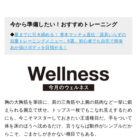
今から準備したい！おすすめトレーニング
◆
夏までに引き締める！ 青木マッチョ直伝「器具いらずの
自重トレーニングメニュー」9選。初心者でも自宅で簡単
あか抜けボディを目指せる！
胸の大胸筋を筆頭に、肩の三角筋や上腕の筋肉など一挙に鍛
えられる腕立て伏せ。トップス一枚でもこなれ見えするため
にも、今こそマスターしておきたい王道種目だ。手をついて
体を床のほうへ沈めるだけ、言うならば動作がシンプルだか
らこそ、ごまかしがきかない種目でもある。