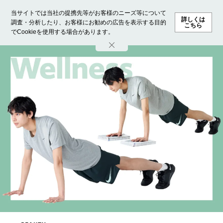
当サイトでは当社の提携先等がお客様のニーズ等について
詳しくは
調査・分析したり、お客様にお勧めの広告を表示する目的
こちら
でCookieを使用する場合があります。
ホーム
モデル募集
ランキング
ファッション
ビューテ