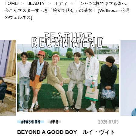
HOME
BEAUTY
ボディ
Tシャツ1枚でキマる体へ。
今こそマスターすべき「腕立て伏せ」の基本！ [Wellness– 今月
のウェルネス]
FEATURE
RECOMMEND
26.07.09
BEAUTY
2026.07.09
FAS
夏のパーマ、さらにあか抜け。N.（エヌ