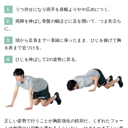
1.
うつ伏せになり両手を肩幅よりやや広めにつく。
2.
両脚を伸ばし骨盤の幅ほどに足を開いて、つま先立ち
に。
3.
頭から足首まで一直線に保ったまま、ひじを曲げて胸
を床まで近づける。
4.
ひじを伸ばして2の姿勢に戻る。
正しい姿勢で行うことが胸筋強化の鉄則だ。くずれたフォー