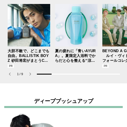
大胆不敵で、どこまでも
夏の疲れに「青いAYUR
BEYOND A 
自由。BALLISTIK BOY
A」。夏限定入浴料でか
ルイ・ヴィ
Z 砂田将宏がまとうCOA
らだと心を整える“涼体
フォールコレ
CHの新作フレグランス
験”を【ひんやりコスメ
描くプレッピ
「コーチ ピュア プラチ
レビュー／アユーラ「メ
1
/
9
ナム パルファム」
ディテーションバス（香
涼み）α」】
ディーププッシュアップ