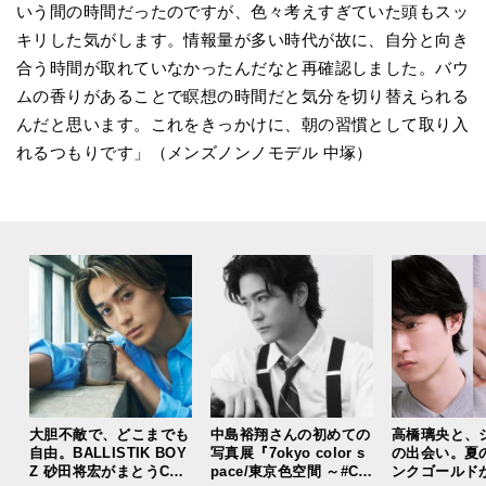
いう間の時間だったのですが、色々考えすぎていた頭もスッ
キリした気がします。情報量が多い時代が故に、自分と向き
合う時間が取れていなかったんだなと再確認しました。バウ
ムの香りがあることで瞑想の時間だと気分を切り替えられる
んだと思います。これをきっかけに、朝の習慣として取り入
れるつもりです」（メンズノンノモデル 中塚）
大胆不敵で、どこまでも
中島裕翔さんの初めての
高橋璃央と、
自由。BALLISTIK BOY
写真展『7okyo color s
の出会い。夏
Z 砂田将宏がまとうCOA
pace/東京色空間 ～#CO
ンクゴールド