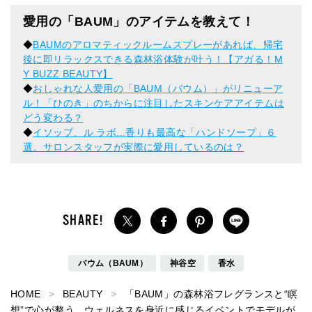
愛用の「BAUM」のアイテムを教えて！
◆
BAUMのアロマティックルームスプレーがあれば、帰宅
後に即リラックスできる森林浴体験が叶う！【アガる！M
Y BUZZ BEAUTY】
◆
おしゃれな人愛用の「BAUM（バウム）」がリニューア
ル！「ひのき」のちからに注目したスキンケアアイテムは
どう変わる？
◆
イソップ、ル ラボ...香りも最高な「ハンドソープ」６
選。サロンスタッフが実際に愛用しているのは？
バウム（BAUM）
神谷空
香水
HOME
BEAUTY
「BAUM」の森林浴フレグランスと“瞑
想”で心が整う。ウェルネスを身近に感じるイベントでモデルが