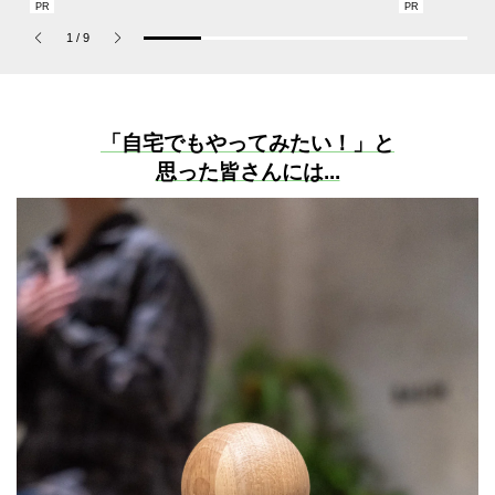
CHの新作フレグランス
T7DF～』が本日より開
“SUMMER P
「コーチ ピュア プラチ
催！
ets Jouete! 
1
/
9
ナム パルファム」
「自宅でもやってみたい！」と
思った皆さんには...