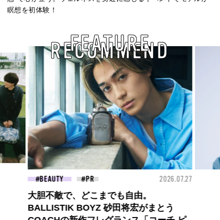
瞑想を初体験！
FEATURE
RECOMMEND
26.07.27
BEAUTY
2026.07.09
FAS
夏のパーマ、さらにあか抜け。N.（エヌ
ドット）のスタイリングアイテムで作る