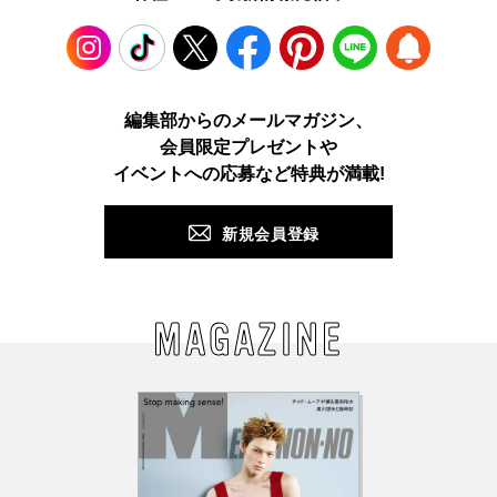
Instagram
TikTok
X
Facebook
Pinterest
LINE
WEB
編集部からのメールマガジン、
会員限定プレゼントや
PUSH
イベントへの応募など特典が満載!
新規会員登録
MAGAZINE