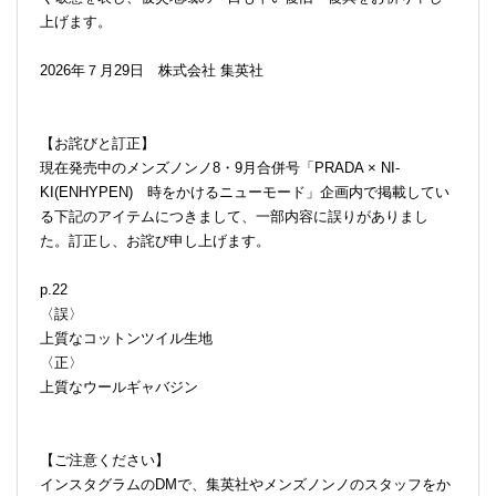
上げます。
2026年７月29日 株式会社 集英社
【お詫びと訂正】
現在発売中のメンズノンノ8・9月合併号「PRADA × NI-
KI(ENHYPEN) 時をかけるニューモード」企画内で掲載してい
る下記のアイテムにつきまして、一部内容に誤りがありまし
た。訂正し、お詫び申し上げます。
p.22
〈誤〉
上質なコットンツイル生地
〈正〉
上質なウールギャバジン
【ご注意ください】
インスタグラムのDMで、集英社やメンズノンノのスタッフをか