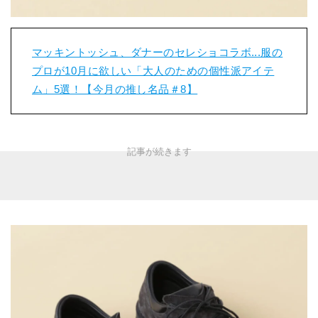
マッキントッシュ、ダナーのセレショコラボ...服の
プロが10月に欲しい「大人のための個性派アイテ
ム」5選！【今月の推し名品＃8】