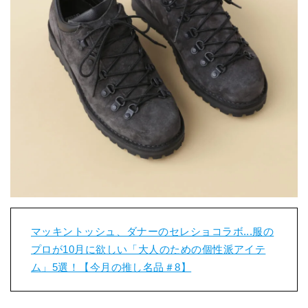
マッキントッシュ、ダナーのセレショコラボ...服の
プロが10月に欲しい「大人のための個性派アイテ
ム」5選！【今月の推し名品＃8】