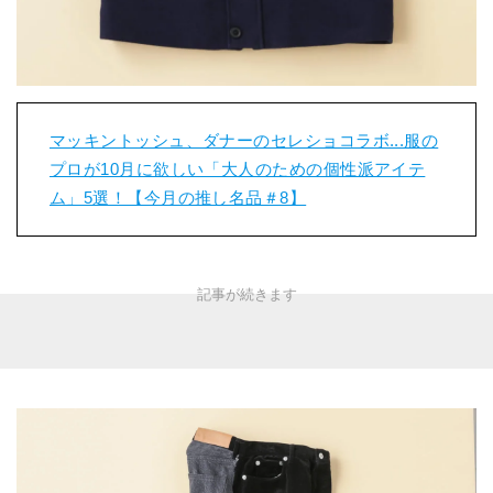
マッキントッシュ、ダナーのセレショコラボ...服の
プロが10月に欲しい「大人のための個性派アイテ
ム」5選！【今月の推し名品＃8】