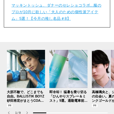
マッキントッシュ、ダナーのセレショコラボ...服の
プロが10月に欲しい「大人のための個性派アイテ
ム」5選！【今月の推し名品＃8】
大胆不敵で、どこまでも
即冷却！ 猛暑を乗り切る
高橋璃央と、
自由。BALLISTIK BOYZ
「ひんやりスプレー＆ミ
の出会い。夏
砂田将宏がまとうCOACH
スト」9選。通勤電車前、
ンクゴールド
の新作フレグランス「コ
運動後、日中...全シーン
SUMMER PIN
ーチ ピュア プラチナム
で頼れる夏のメンズのマ
Jouete! Vol.1
1
/
9
パルファム」
ストハブ。