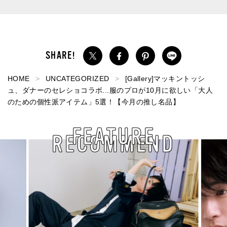
HOME
UNCATEGORIZED
[Gallery]マッキントッシ
ュ、ダナーのセレショコラボ...服のプロが10月に欲しい「大人
のための個性派アイテム」5選！【今月の推し名品】
FEATURE
RECOMMEND