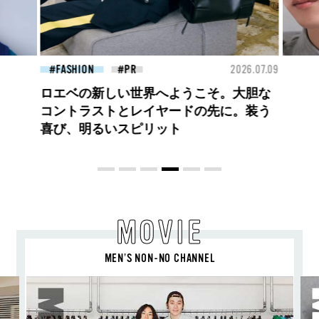
26.07.09
FASHION
2026.07.09
FAS
高橋璃央と、ジュエッテの出会い。夏の
定番、ピンクゴールドが印象的
な“SUMMER PINK”［meets Jouete!
Vol.12］
MOVIE
MEN’S NON-NO CHANNEL