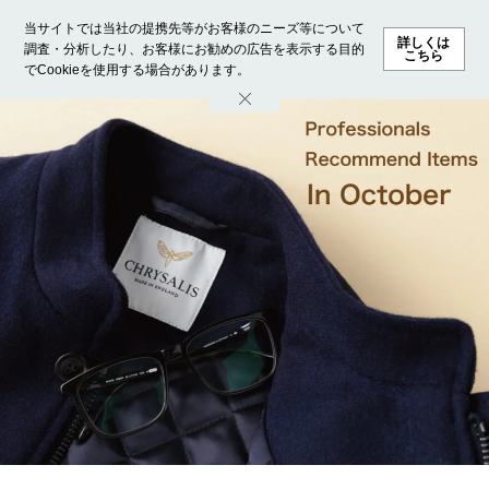
当サイトでは当社の提携先等がお客様のニーズ等について
詳しくは
調査・分析したり、お客様にお勧めの広告を表示する目的
こちら
でCookieを使用する場合があります。
ホーム
モデル募集
ランキング
ファッション
ビューテ