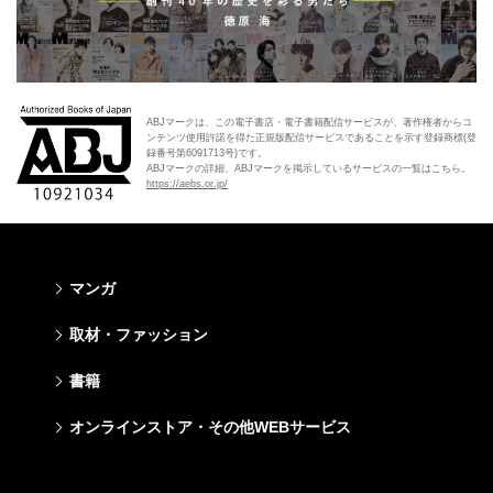
ABJマークは、この電子書店・電子書籍配信サービスが、著作権者からコ
ンテンツ使用許諾を得た正規版配信サービスであることを示す登録商標(登
録番号第6091713号)です。
ABJマークの詳細、ABJマークを掲示しているサービスの一覧はこちら。
https://aebs.or.jp/
マンガ
少年マンガ
青年マンガ
少女マンガ
女性マンガ
取材・ファッション
週刊少年ジャンプ
週刊ヤングジャンプ
りぼん
Cookie
ファッション・美容
芸能・情報・スポーツ
書籍
ジャンプSQ
ヤングジャンプ定期購読デジタル
マーガレット
Cocohana
Seventeen
Myojo
Vジャンプ
ヤンジャン！
別冊マーガレット
office YOU
文芸・文庫・総合
学芸・ノンフィクション・新書
ライトノベル・ノベライズ
キッズ
オンラインストア・その他WEBサービス
non-no
週プレNEWS
最強ジャンプ
となりのヤングジャンプ
マンガMee公式サイト
マンガMee公式サイト
すばる
集英社学芸部 - 学芸・ノンフィクション
集英社Webマガジン コバルト
集英社みらい文庫
BAILA
週プレ グラジャパ!
オンラインストア
その他WEBサービス
少年ジャンプ+
グランドジャンプ
リマコミ
リマコミ
小説すばる
集英社ビジネス書
集英社オレンジ文庫
集英社の児童図書 S-KIDS.LAND
MAQUIA
Sportiva
OTO
集英社アドナビ