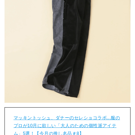
マッキントッシュ、ダナーのセレショコラボ...服の
プロが10月に欲しい「大人のための個性派アイテ
ム」5選！【今月の推し名品＃8】