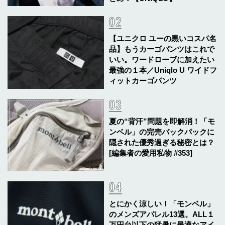
【ユニクロ ユーの黒いコスパ名
品】もうカーゴパンツはこれで
いい。ワードローブに加えたい
最強の１本／Uniqlo U ワイドフ
ィットカーゴパンツ
夏の“背汗”問題を即解消！「モ
ンベル」の完売バックパックに
隠された優秀過ぎる秘密とは？
[編集者の愛用私物 #353]
とにかく涼しい！「モンベル」
のメンズアパレル13選。ALL１
万円台以下の猛暑に最適なアイ