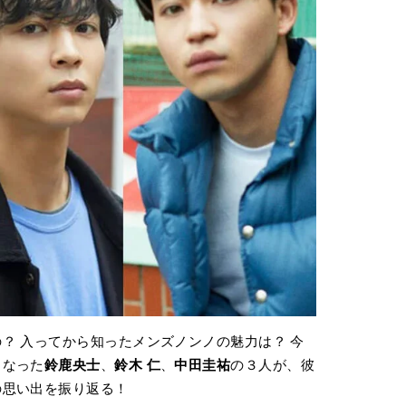
？ 入ってから知ったメンズノンノの魅力は？ 今
となった
鈴鹿央士
、
鈴木 仁
、
中田圭祐
の３人が、彼
の思い出を振り返る！