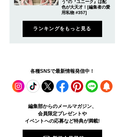
う”の『ユニーク』は配
色が大天才！[編集者の愛
用私物 #357]
ランキングをもっと見る
各種SNSで最新情報発信中！
Instagram
TikTok
X
Facebook
Pinterest
LINE
WEB
編集部からのメールマガジン、
会員限定プレゼントや
PUSH
イベントへの応募など特典が満載!