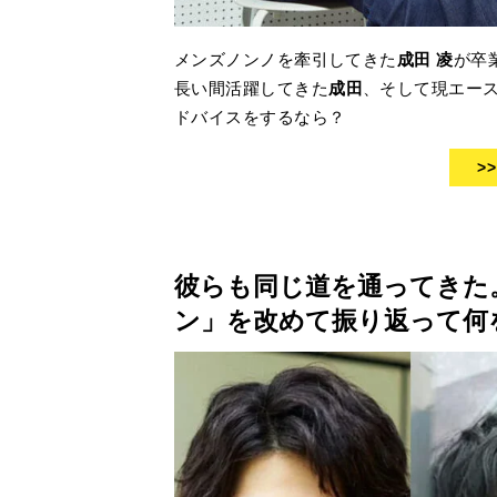
メンズノンノを牽引してきた
成田 凌
が卒
長い間活躍してきた
成田
、そして現エー
ドバイスをするなら？
>
彼らも同じ道を通ってきた
ン」を改めて振り返って何