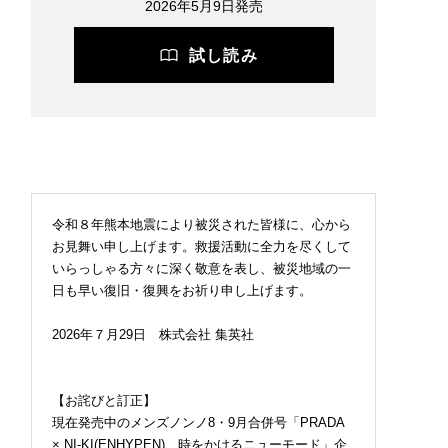
2026年5月9日発売
試し読み
令和８年熊本地震により被災された皆様に、心から
お見舞い申し上げます。救援活動に全力を尽くして
いらっしゃる方々に深く敬意を表し、被災地域の一
日も早い復旧・復興をお祈り申し上げます。
2026年７月29日 株式会社 集英社
【お詫びと訂正】
現在発売中のメンズノンノ8・9月合併号「PRADA
× NI-KI(ENHYPEN) 時をかけるニューモード」企