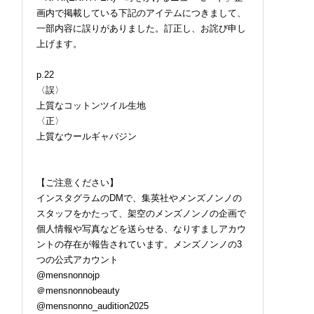
画内で掲載している下記のアイテムにつきまして、
一部内容に誤りがありました。訂正し、お詫び申し
上げます。
p.22
〈誤〉
上質なコットンツイル生地
〈正〉
上質なウールギャバジン
【ご注意ください】
インスタグラムのDMで、集英社やメンズノンノの
スタッフをかたって、架空のメンズノンノの企画で
個人情報や写真などを送らせる、なりすましアカウ
ントの存在が報告されています。メンズノンノの3
つの公式アカウント
@mensnonnojp
＠mensnonnobeauty
@mensnonno_audition2025