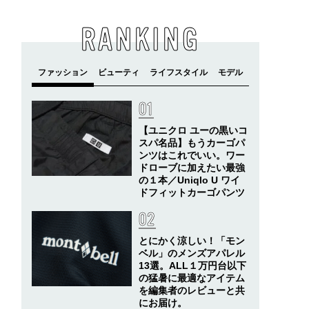
RANKING
【ユニクロ ユーの黒いコ
スパ名品】もうカーゴパ
ンツはこれでいい。ワー
ドローブに加えたい最強
の１本／Uniqlo U ワイ
ドフィットカーゴパンツ
とにかく涼しい！「モン
ベル」のメンズアパレル
13選。ALL１万円台以下
の猛暑に最適なアイテム
を編集者のレビューと共
にお届け。