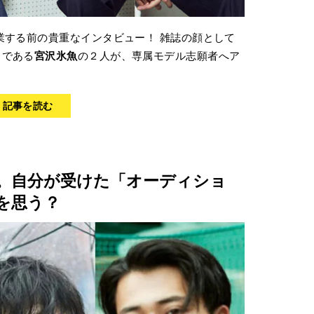
業する前の貴重なインタビュー！ 雑誌の顔として
スである
宮沢氷魚
の２人が、専属モデル志願者へア
> 記事を読む
。自分が受けた「オーディショ
を思う？