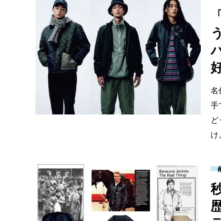
名
手
ど
け