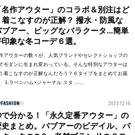
「名作アウター」のコラボ＆別注はど
う着こなすのが正解？ 撥水・防風な
バブアー、ビッグなバラクータ...簡単
好印象な冬コーデ６選。
作アウターの数々が、人気ブランドやセレクトショップの
でモダンに生まれ変わっている。そんな特別なアウターは
う着こなすのが正解なんだろう？６タイプをまとめてお届
。 1.ラベンハム×ジャーナル スタ ……
FASHION
2023.12.16
秒で分かる！「永久定番アウター」の
歴史まとめ。バブアーのビデイル、バ