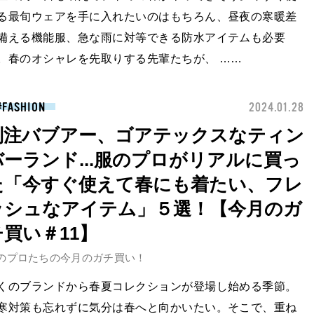
る最旬ウェアを手に入れたいのはもちろん、昼夜の寒暖差
備える機能服、急な雨に対等できる防水アイテムも必要
。春のオシャレを先取りする先輩たちが、 ……
FASHION
2024.01.28
別注バブアー、ゴアテックスなティン
バーランド...服のプロがリアルに買っ
た「今すぐ使えて春にも着たい、フレ
ッシュなアイテム」５選！【今月のガ
チ買い＃11】
のプロたちの今月のガチ買い！
くのブランドから春夏コレクションが登場し始める季節。
寒対策も忘れずに気分は春へと向かいたい。そこで、重ね