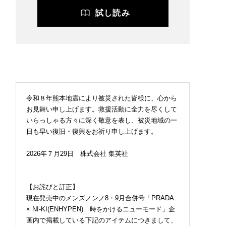
試し読み
令和８年熊本地震により被災された皆様に、心から
お見舞い申し上げます。救援活動に全力を尽くして
いらっしゃる方々に深く敬意を表し、被災地域の一
日も早い復旧・復興をお祈り申し上げます。
2026年７月29日 株式会社 集英社
【お詫びと訂正】
現在発売中のメンズノンノ8・9月合併号「PRADA
× NI-KI(ENHYPEN) 時をかけるニューモード」企
画内で掲載している下記のアイテムにつきまして、