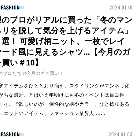
FASHION
2024.01.10
服のプロがリアルに買った「冬のマン
ネリを脱して気分を上げるアイテム」
５選！ 可愛げ柄ニット、一枚でレイ
ヤード風に見えるシャツ...【今月のガ
チ買い＃10】
のプロたちの今月のガチ買い！
寒アイテムをひととおり揃え、スタイリングがマンネリ化
がちな最近。とはいえ年明けにも冬のイベントは目白押
！そこで欲しいのが、個性的な柄やカラー、ひと捻りある
ルエットのアイテム。ファッション業界人 ……
FASHION
2024.01.03