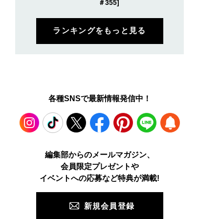
＃355]
ランキングをもっと見る
各種SNSで最新情報発信中！
Instagram
TikTok
X
Facebook
Pinterest
LINE
WEB
編集部からのメールマガジン、
会員限定プレゼントや
PUSH
イベントへの応募など特典が満載!
新規会員登録