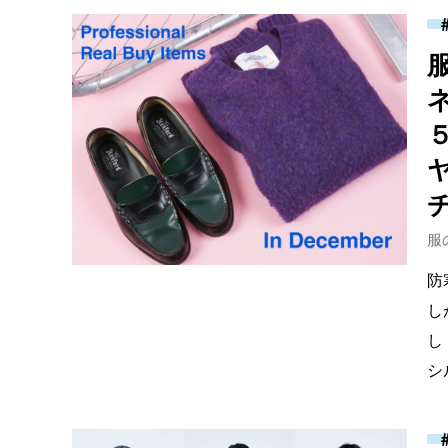
服
防
し
し
シ