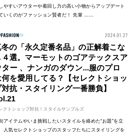
しやすいアウターや着回し力の高い小物からアップデート
ていくのがファッション賢者だ！ 先輩 ……
FASHION
2024.01.27
真冬の「永久定番名品」の正解着こな
し４選。マーモットのゴアテックスア
ウター 、ナンガのダウン...服のプロ
は何を愛用してる？【セレクトショッ
プ対抗・スタイリング一番勝負】
ol.21
レクトショップ対抗！スタイルサンプルズ
旬アイテムやいま挑戦したいスタイルを絡めた“お題”を立
、人気セレクトショップのスタッフたちにスタイリングを