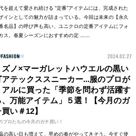
代を超えて愛され続ける “定番”アイテムには、完成された
ザインとしての魅力が詰まっている。今回は未来の【永久
番名品】の呼び声も高い、ユニクロの定番アイテムにフォ
カス。春夏シーズンにおすすめの定 ……
FASHION
2024.02.27
ミズノ×マーガレットハウエルの黒い
ゴアテックススニーカー...服のプロが
リアルに買った「季節を問わず活躍す
る、万能アイテム」５選！【今月のガ
チ買い＃12】
のプロたちの今月のガチ買い！
温の高い日も増えて、早めの春がやってきそう。今すぐ使