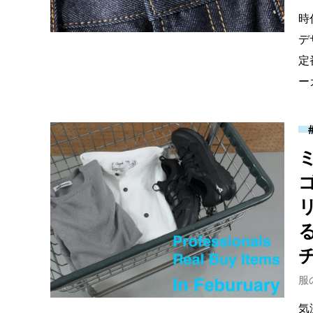
時
デ
定
ー
服
気