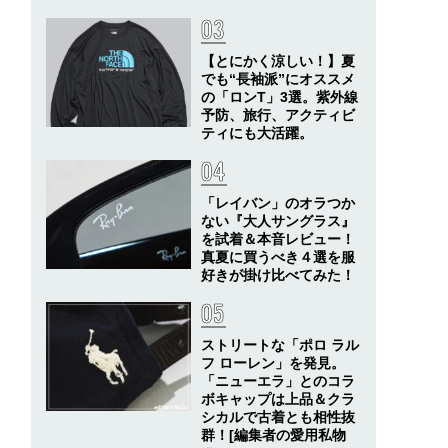
【とにかく涼しい！】夏
でも“長袖派”にオススメ
の「ロンT」3選。紫外線
予防、旅行、アクティビ
ティにも大活躍。
「レイバン」のオラつか
ない『大人サングラス』
を試着＆本音レビュー！
真夏に買うべき４選を服
好きが掛け比べてみた！
ストリートな「ポロ ラル
フ ローレン」を発見。
「ニューエラ」とのコラ
ボキャップは上品＆クラ
シカルで古着とも相性抜
群！[編集者の愛用私物