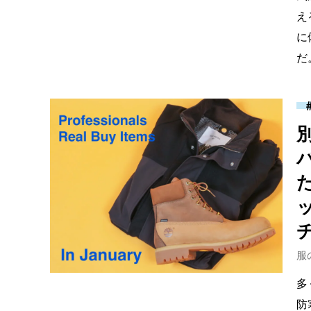
え
に
だ
服
多
防