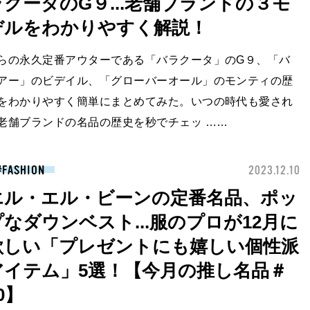
ラクータのG９...老舗ブランドの３モ
デルをわかりやすく解説！
らの永久定番アウターである「バラクータ」のG９、「バ
アー」のビデイル、「グローバーオール」のモンティの歴
をわかりやすく簡単にまとめてみた。いつの時代も愛され
老舗ブランドの名品の歴史を秒でチェッ ……
FASHION
2023.12.10
エル・エル・ビーンの定番名品、ポッ
プなダウンベスト...服のプロが12月に
欲しい「プレゼントにも嬉しい個性派
アイテム」5選！【今月の推し名品＃
0】