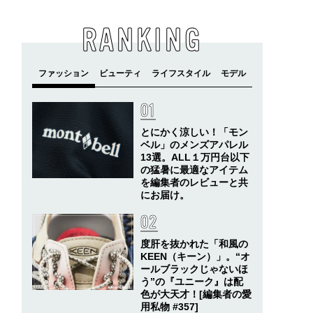
RANKING
とにかく涼しい！「モン
ベル」のメンズアパレル
13選。ALL１万円台以下
の猛暑に最適なアイテム
を編集者のレビューと共
にお届け。
度肝を抜かれた「和風の
KEEN（キーン）」。“オ
ールブラックじゃないほ
う”の『ユニーク』は配
色が大天才！[編集者の愛
用私物 #357]