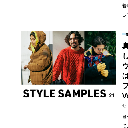
着
し
V
セ
最
て