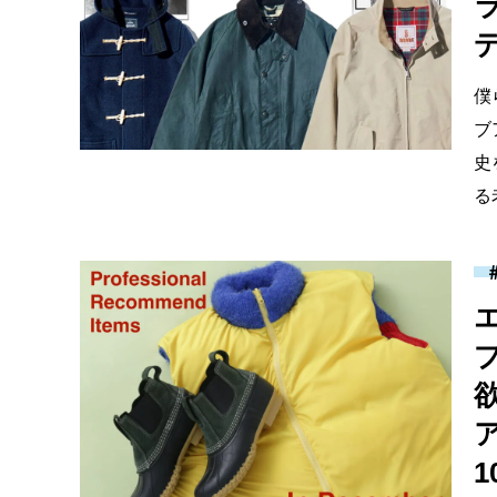
僕
ブ
史
る
1