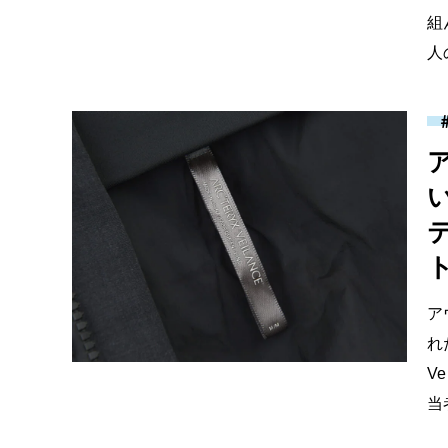
組
人
ト
ア
れ
V
当