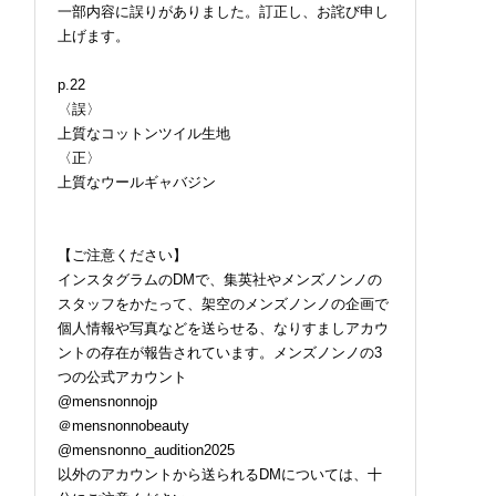
一部内容に誤りがありました。訂正し、お詫び申し
上げます。
p.22
〈誤〉
上質なコットンツイル生地
〈正〉
上質なウールギャバジン
【ご注意ください】
インスタグラムのDMで、集英社やメンズノンノの
スタッフをかたって、架空のメンズノンノの企画で
個人情報や写真などを送らせる、なりすましアカウ
ントの存在が報告されています。メンズノンノの3
つの公式アカウント
@mensnonnojp
＠mensnonnobeauty
@mensnonno_audition2025
以外のアカウントから送られるDMについては、十