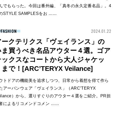
んでもらった。今回は番外編、「真冬の永久定番名品」。4
のSTYLE SAMPLESをお ……
FASHION
2024.01.22
アークテリクス「ヴェイランス」の
いま買うべき名品アウター４選。ゴア
テックスなコートから大人ジャケッ
まで！[ARC’TERYX Veilance]
ウトドアの機能美を追求しつつ、日常から着想を得て作ら
たアーバンウェア「ヴェイランス」（ARC’TERYX
eilance）から、選りすぐりのアウター４選をご紹介。PR担
者によるリコメンドコメン ……