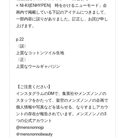
× NI-KI(ENHYPEN) 時をかけるニューモード」企
画内で掲載している下記のアイテムにつきまして、
一部内容に誤りがありました。訂正し、お詫び申し
上げます。
p.22
〈誤〉
上質なコットンツイル生地
〈正〉
上質なウールギャバジン
【ご注意ください】
インスタグラムのDMで、集英社やメンズノンノの
スタッフをかたって、架空のメンズノンノの企画で
個人情報や写真などを送らせる、なりすましアカウ
ントの存在が報告されています。メンズノンノの3
つの公式アカウント
@mensnonnojp
＠mensnonnobeauty