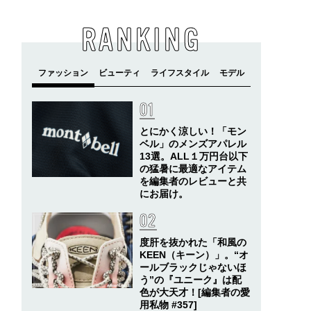
RANKING
とにかく涼しい！「モン
ベル」のメンズアパレル
13選。ALL１万円台以下
の猛暑に最適なアイテム
を編集者のレビューと共
にお届け。
度肝を抜かれた「和風の
KEEN（キーン）」。“オ
ールブラックじゃないほ
う”の『ユニーク』は配
色が大天才！[編集者の愛
用私物 #357]