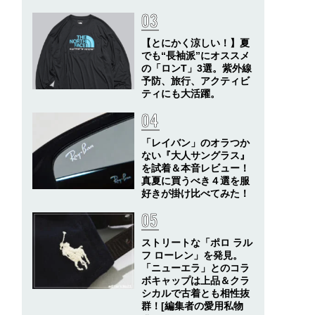
【とにかく涼しい！】夏
でも“長袖派”にオススメ
の「ロンT」3選。紫外線
予防、旅行、アクティビ
ティにも大活躍。
「レイバン」のオラつか
ない『大人サングラス』
を試着＆本音レビュー！
真夏に買うべき４選を服
好きが掛け比べてみた！
ストリートな「ポロ ラル
フ ローレン」を発見。
「ニューエラ」とのコラ
ボキャップは上品＆クラ
シカルで古着とも相性抜
群！[編集者の愛用私物