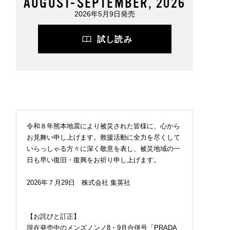
AUGUST-SEPTEMBER, 2026
2026年5月9日発売
試し読み
令和８年熊本地震により被災された皆様に、心から
お見舞い申し上げます。救援活動に全力を尽くして
いらっしゃる方々に深く敬意を表し、被災地域の一
日も早い復旧・復興をお祈り申し上げます。
2026年７月29日 株式会社 集英社
【お詫びと訂正】
現在発売中のメンズノンノ8・9月合併号「PRADA