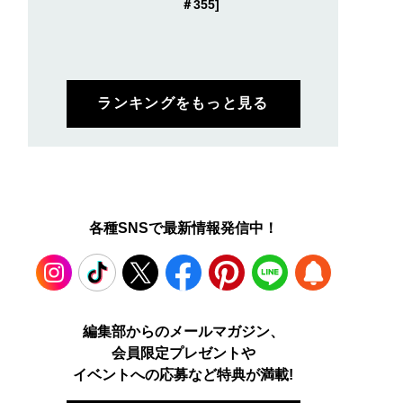
＃355]
ランキングをもっと見る
各種SNSで最新情報発信中！
Instagram
TikTok
X
Facebook
Pinterest
LINE
WEB
編集部からのメールマガジン、
会員限定プレゼントや
PUSH
イベントへの応募など特典が満載!