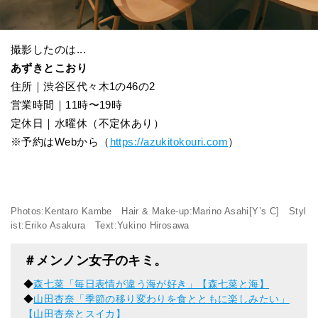
撮影したのは...
あずきとこおり
住所｜渋谷区代々木1の46の2
営業時間｜11時〜19時
定休日｜水曜休（不定休あり）
※予約はWebから（
https://azukitokouri.com
）
Photos:Kentaro Kambe Hair & Make-up:Marino Asahi[Y’s C] Styl
ist:Eriko Asakura Text:Yukino Hirosawa
＃メンノン女子のキミ。
◆
森七菜「毎日表情が違う海が好き」【森七菜と海】
◆
山田杏奈「季節の移り変わりを食とともに楽しみたい」
【山田杏奈とスイカ】