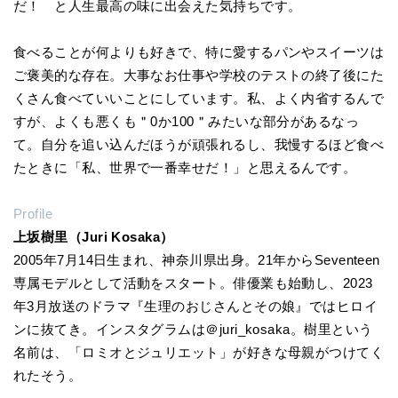
だ！ と人生最高の味に出会えた気持ちです。
食べることが何よりも好きで、特に愛するパンやスイーツは
ご褒美的な存在。大事なお仕事や学校のテストの終了後にた
くさん食べていいことにしています。私、よく内省するんで
すが、よくも悪くも＂0か100＂みたいな部分があるなっ
て。自分を追い込んだほうが頑張れるし、我慢するほど食べ
たときに「私、世界で一番幸せだ！」と思えるんです。
Profile
上坂樹里（Juri Kosaka）
2005年7月14日生まれ、神奈川県出身。21年からSeventeen
専属モデルとして活動をスタート。俳優業も始動し、2023
年3月放送のドラマ『生理のおじさんとその娘』ではヒロイ
ンに抜てき。インスタグラムは＠juri_kosaka。樹里という
名前は、「ロミオとジュリエット」が好きな母親がつけてく
れたそう。