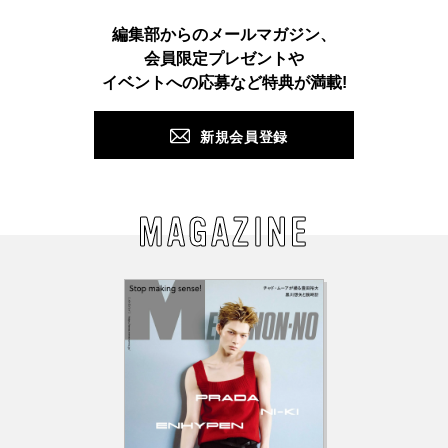
Instagram
TikTok
X
Facebook
Pinterest
LINE
WEB
編集部からのメールマガジン、
会員限定プレゼントや
PUSH
イベントへの応募など特典が満載!
新規会員登録
MAGAZINE