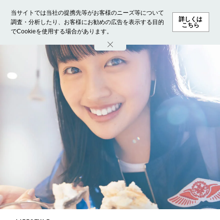
当サイトでは当社の提携先等がお客様のニーズ等について
詳しくは
調査・分析したり、お客様にお勧めの広告を表示する目的
こちら
でCookieを使用する場合があります。
ホーム
モデル募集
ランキング
ファッション
ビューテ