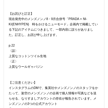
【お詫びと訂正】
現在発売中のメンズノンノ8・9月合併号「PRADA × NI-
KI(ENHYPEN) 時をかけるニューモード」企画内で掲載してい
る下記のアイテムにつきまして、一部内容に誤りがありまし
た。訂正し、お詫び申し上げます。
p.22
〈誤〉
上質なコットンツイル生地
〈正〉
上質なウールギャバジン
【ご注意ください】
インスタグラムのDMで、集英社やメンズノンノのスタッフをか
たって、架空のメンズノンノの企画で個人情報や写真などを送
らせる、なりすましアカウントの存在が報告されています。メ
ンズノンノの3つの公式アカウント