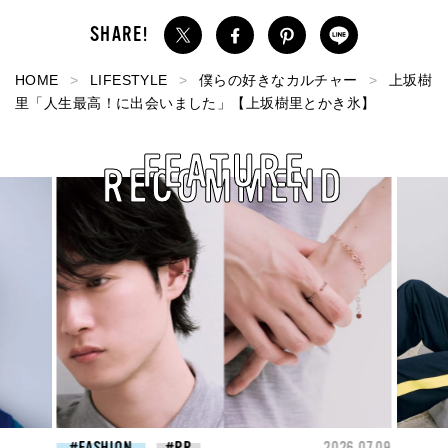
HOME
LIFESTYLE
僕らの好きなカルチャー
上坂樹
里「人生最高！に出会いました」【上坂樹里とかき氷】
FEATURE
RECOMMEND
26.07.09
FASHION
2026.07.09
FAS