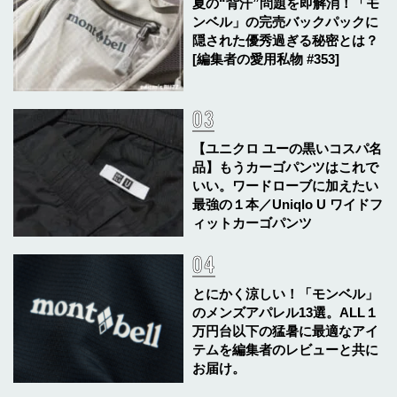
夏の“背汗”問題を即解消！「モ
ンベル」の完売バックパックに
隠された優秀過ぎる秘密とは？
[編集者の愛用私物 #353]
【ユニクロ ユーの黒いコスパ名
品】もうカーゴパンツはこれで
いい。ワードローブに加えたい
最強の１本／Uniqlo U ワイドフ
ィットカーゴパンツ
とにかく涼しい！「モンベル」
のメンズアパレル13選。ALL１
万円台以下の猛暑に最適なアイ
テムを編集者のレビューと共に
お届け。