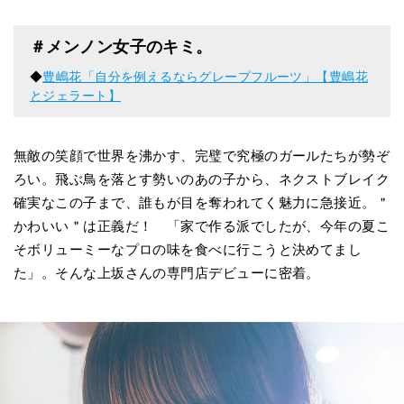
＃メンノン女子のキミ。
◆
豊嶋花「自分を例えるならグレープフルーツ」【豊嶋花
とジェラート】
無敵の笑顔で世界を沸かす、完璧で究極のガールたちが勢ぞ
ろい。飛ぶ鳥を落とす勢いのあの子から、ネクストブレイク
確実なこの子まで、誰もが目を奪われてく魅力に急接近。＂
かわいい＂は正義だ！ 「家で作る派でしたが、今年の夏こ
そボリューミーなプロの味を食べに行こうと決めてまし
た」。そんな上坂さんの専門店デビューに密着。