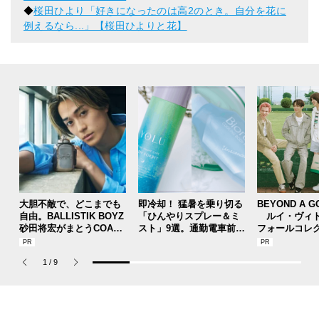
◆
桜田ひより「好きになったのは高2のとき。自分を花に
例えるなら...」【桜田ひよりと花】
大胆不敵で、どこまでも
即冷却！ 猛暑を乗り切る
BEYOND A G
自由。BALLISTIK BOYZ
「ひんやりスプレー＆ミ
ルイ・ヴィト
砂田将宏がまとうCOACH
スト」9選。通勤電車前、
フォールコレ
の新作フレグランス「コ
運動後、日中...全シーン
描くプレッピ
ーチ ピュア プラチナム
で頼れる夏のメンズのマ
1
/
9
パルファム」
ストハブ。