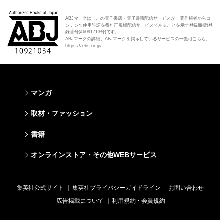
ABJマークは、この電子書店・電子書籍配信サービスが、著作権者からコ
ンテンツ使用許諾を得た正規版配信サービスであることを示す登録商標(登
録番号第6091713号)です。
ABJマークの詳細、ABJマークを掲示しているサービスの一覧はこちら。
https://aebs.or.jp/
マンガ
少年マンガ
青年マンガ
少女マンガ
女性マンガ
取材・ファッション
週刊少年ジャンプ
週刊ヤングジャンプ
りぼん
Cookie
ファッション・美容
芸能・情報・スポーツ
書籍
ジャンプSQ
ヤングジャンプ定期購読デジタル
マーガレット
Cocohana
Seventeen
Myojo
Vジャンプ
ヤンジャン！
別冊マーガレット
office YOU
文芸・文庫・総合
学芸・ノンフィクション・新書
ライトノベル・ノベライズ
キッズ
オンラインストア・その他WEBサービス
non-no
週プレNEWS
最強ジャンプ
となりのヤングジャンプ
マンガMee公式サイト
マンガMee公式サイト
すばる
集英社学芸部 - 学芸・ノンフィクション
集英社Webマガジン コバルト
集英社みらい文庫
BAILA
週プレ グラジャパ!
オンラインストア
その他WEBサービス
少年ジャンプ+
グランドジャンプ
リマコミ
リマコミ
小説すばる
集英社ビジネス書
集英社オレンジ文庫
集英社の児童図書 S-KIDS.LAND
MAQUIA
Sportiva
OTO
集英社アドナビ
ジャンプTOON
ウルトラジャンプ
ジャンプTOON
ジャンプTOON
集英社公式サイト
集英社プライバシーガイドライン
お問い合わせ
集英社 文芸ステーション
集英社新書
シフォン文庫
SPUR
パラスポ
SHUEISHA MANGA-ART HERITAGE
集英社エディターズ・ラボ
ZEBRACK
少年ジャンプ+
ZEBRACK
ZEBRACK
広告掲載について
利用規約・会員規約
web 集英社文庫
集英社新書プラス - 知の水先案内人
ダッシュエックス文庫公式サイト
LEE
ジャンプキャラクターズストア
ジャンプルーキー！
ジャンプTOON
マンガMeets
マンガMeets
青春と読書
1日5分で、明日は変わる よみタイ yomitai
JUMP j-BOOKS