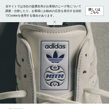
当サイトでは当社の提携先等がお客様のニーズ等について
詳しくは
調査・分析したり、お客様にお勧めの広告を表示する目的
こちら
でCookieを使用する場合があります。
ホーム
モデル募集
ランキング
ファッション
ビューテ