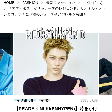
HOME
FASHION
最新ファッション
「Kith(キス)」
と 「アディダス」がサッカー界のレジェンド、リオネル・メッ
シとコラボ！全６種のシューズやアパレルを展開！
FEATURE
RECOMMEND
26.07.09
FASHION
2026.07.09
BEA
ロエベの新しい世界へようこそ。大胆な