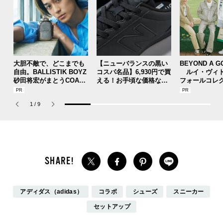
大胆不敵で、どこまでも
【ニューバランスの黒い
BEYOND A G
自由。BALLISTIK BOYZ
コスパ名品】6,930円で買
ルイ・ヴィト
砂田将宏がまとうCOACH
える！お手頃な価格なオ
フォールコレ
の新作フレグランス「コ
ールブラックのニューバ
描くプレッピ
ーチ ピュア プラチナム
ランスの実力／New Bala
1
/
9
パルファム」
nce CT30
アディダス（adidas）
コラボ
シューズ
スニーカー
セットアップ