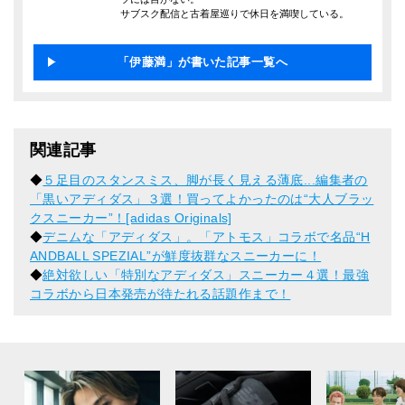
サブスク配信と古着屋巡りで休日を満喫している。
「伊藤満」が書いた記事一覧へ
関連記事
◆
５足目のスタンスミス、脚が長く見える薄底...編集者の
「黒いアディダス」３選！買ってよかったのは“大人ブラッ
クスニーカー”！[adidas Originals]
◆
デニムな「アディダス」。「アトモス」コラボで名品“H
ANDBALL SPEZIAL”が鮮度抜群なスニーカーに！
◆
絶対欲しい「特別なアディダス」スニーカー４選！最強
コラボから日本発売が待たれる話題作まで！