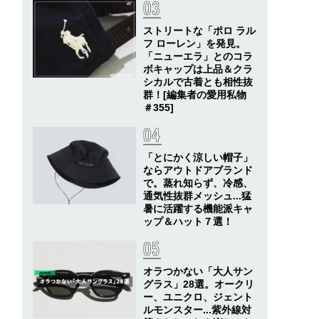
ストリートな「ポロ ラル
フ ローレン」を発見。
「ニューエラ」とのコラ
ボキャップは上品＆クラ
シカルで古着とも相性抜
群！[編集者の愛用私物
＃355]
「とにかく涼しい帽子」
ならアウトドアブランド
で。蒸れ知らず、冷感、
通気性抜群メッシュ...猛
暑に活躍する機能派キャ
ップ＆ハット７選！
オラつかない「大人サン
グラス」28選。オークリ
ー、ユニクロ、ジェント
ルモンスター...紫外線対