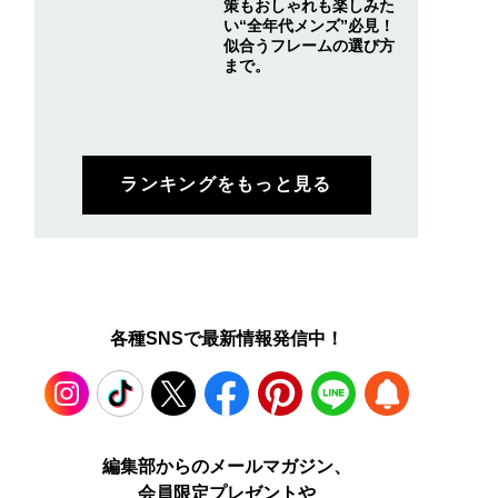
策もおしゃれも楽しみた
い“全年代メンズ”必見！
似合うフレームの選び方
まで。
ランキングをもっと見る
各種SNSで最新情報発信中！
Instagram
TikTok
X
Facebook
Pinterest
LINE
WEB
編集部からのメールマガジン、
会員限定プレゼントや