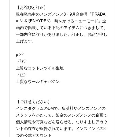
【お詫びと訂正】
現在発売中のメンズノンノ8・9月合併号「PRADA
× NI-KI(ENHYPEN) 時をかけるニューモード」企
画内で掲載している下記のアイテムにつきまして、
一部内容に誤りがありました。訂正し、お詫び申し
上げます。
p.22
〈誤〉
上質なコットンツイル生地
〈正〉
上質なウールギャバジン
【ご注意ください】
インスタグラムのDMで、集英社やメンズノンノの
スタッフをかたって、架空のメンズノンノの企画で
個人情報や写真などを送らせる、なりすましアカウ
ントの存在が報告されています。メンズノンノの3
つの公式アカウント