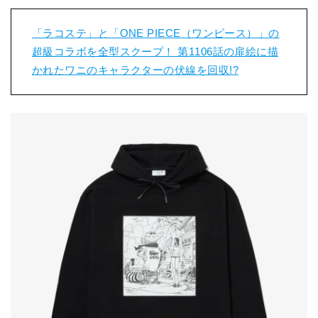
「ラコステ」と「ONE PIECE（ワンピース）」の
超級コラボを全型スクープ！ 第1106話の扉絵に描
かれたワニのキャラクターの伏線を回収!?