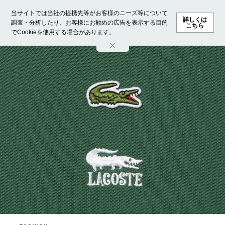
当サイトでは当社の提携先等がお客様のニーズ等について
詳しくは
調査・分析したり、お客様にお勧めの広告を表示する目的
こちら
でCookieを使用する場合があります。
ホーム
モデル募集
ランキング
ファッション
ビューテ