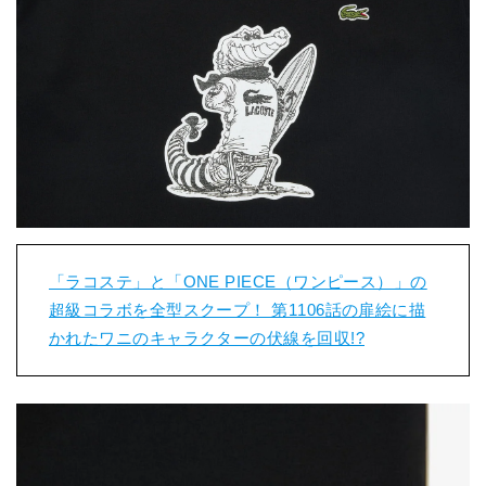
「ラコステ」と「ONE PIECE（ワンピース）」の
超級コラボを全型スクープ！ 第1106話の扉絵に描
かれたワニのキャラクターの伏線を回収!?