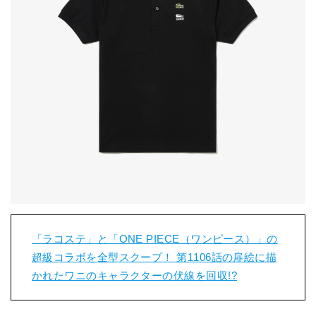
「ラコステ」と「ONE PIECE（ワンピース）」の
超級コラボを全型スクープ！ 第1106話の扉絵に描
かれたワニのキャラクターの伏線を回収!?