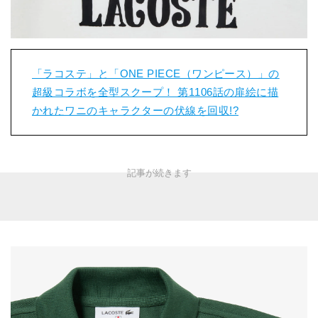
「ラコステ」と「ONE PIECE（ワンピース）」の
超級コラボを全型スクープ！ 第1106話の扉絵に描
かれたワニのキャラクターの伏線を回収!?