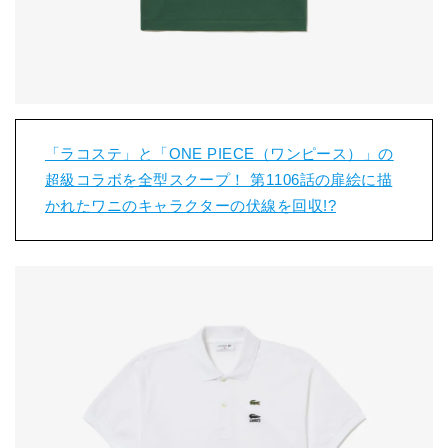
「ラコステ」と「ONE PIECE（ワンピース）」の
超級コラボを全型スクープ！ 第1106話の扉絵に描
かれたワニのキャラクターの伏線を回収!?