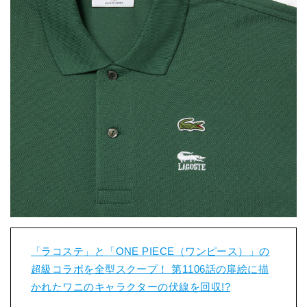
「ラコステ」と「ONE PIECE（ワンピース）」の
超級コラボを全型スクープ！ 第1106話の扉絵に描
かれたワニのキャラクターの伏線を回収!?