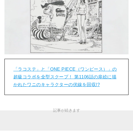
「ラコステ」と「ONE PIECE（ワンピース）」の
超級コラボを全型スクープ！ 第1106話の扉絵に描
かれたワニのキャラクターの伏線を回収!?