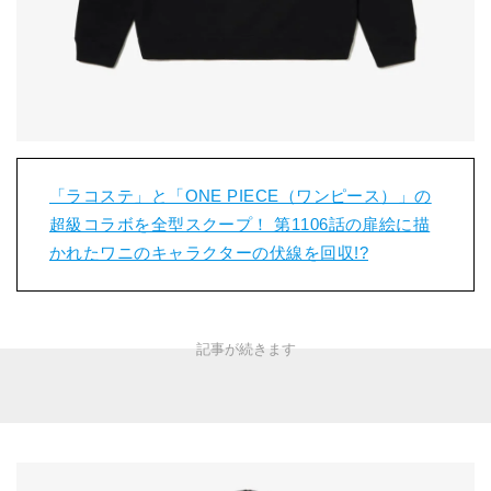
「ラコステ」と「ONE PIECE（ワンピース）」の
超級コラボを全型スクープ！ 第1106話の扉絵に描
かれたワニのキャラクターの伏線を回収!?