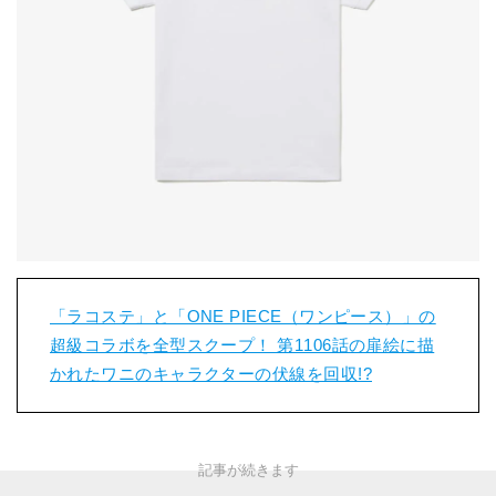
「ラコステ」と「ONE PIECE（ワンピース）」の
超級コラボを全型スクープ！ 第1106話の扉絵に描
かれたワニのキャラクターの伏線を回収!?