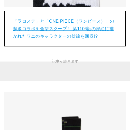
「ラコステ」と「ONE PIECE（ワンピース）」の
超級コラボを全型スクープ！ 第1106話の扉絵に描
かれたワニのキャラクターの伏線を回収!?