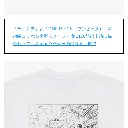
「ラコステ」と「ONE PIECE（ワンピース）」の
超級コラボを全型スクープ！ 第1106話の扉絵に描
かれたワニのキャラクターの伏線を回収!?