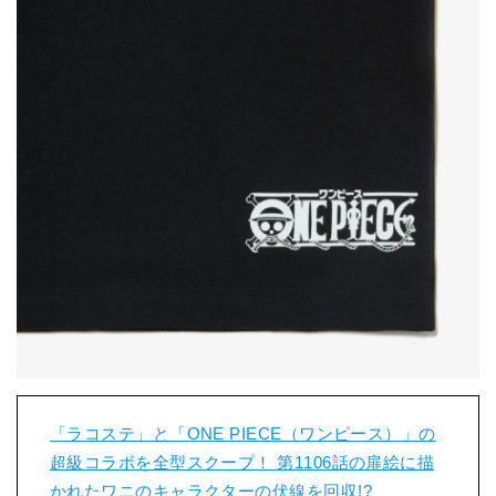
「ラコステ」と「ONE PIECE（ワンピース）」の
超級コラボを全型スクープ！ 第1106話の扉絵に描
かれたワニのキャラクターの伏線を回収!?