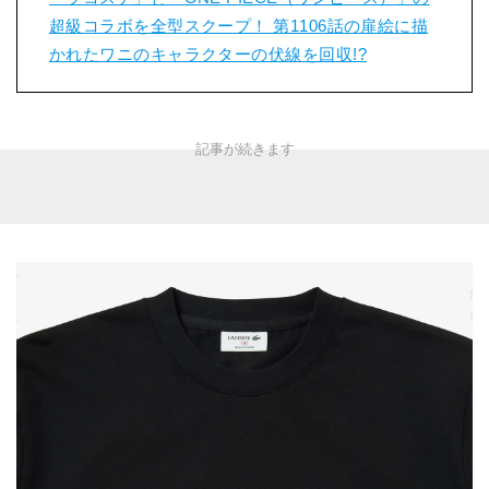
超級コラボを全型スクープ！ 第1106話の扉絵に描
かれたワニのキャラクターの伏線を回収!?