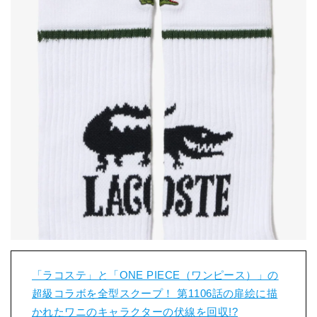
「ラコステ」と「ONE PIECE（ワンピース）」の
超級コラボを全型スクープ！ 第1106話の扉絵に描
かれたワニのキャラクターの伏線を回収!?