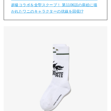
超級コラボを全型スクープ！ 第1106話の扉絵に描
かれたワニのキャラクターの伏線を回収!?