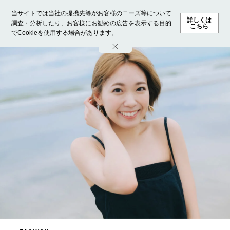
当サイトでは当社の提携先等がお客様のニーズ等について
詳しくは
調査・分析したり、お客様にお勧めの広告を表示する目的
こちら
でCookieを使用する場合があります。
ホーム
モデル募集
ランキング
ファッション
ビューテ