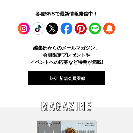
各種SNSで最新情報発信中！
Instagram
TikTok
X
Facebook
Pinterest
LINE
WEB
編集部からのメールマガジン、
会員限定プレゼントや
PUSH
イベントへの応募など特典が満載!
新規会員登録
MAGAZINE