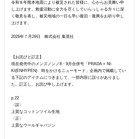
令和８年熊本地震により被災された皆様に、心からお見舞い申
し上げます。救援活動に全力を尽くしていらっしゃる方々に深
く敬意を表し、被災地域の一日も早い復旧・復興をお祈り申し
上げます。
2026年７月29日 株式会社 集英社
【お詫びと訂正】
現在発売中のメンズノンノ8・9月合併号「PRADA × NI-
KI(ENHYPEN) 時をかけるニューモード」企画内で掲載してい
る下記のアイテムにつきまして、一部内容に誤りがありまし
た。訂正し、お詫び申し上げます。
p.22
〈誤〉
上質なコットンツイル生地
〈正〉
上質なウールギャバジン