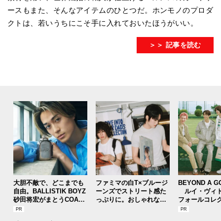
ースもまた、そんなアイテムのひとつだ。ホンモノのプロダ
クトは、若いうちにこそ手に入れておいたほうがいい。
＞＞ 記事を読む
大胆不敵で、どこまでも
ファミマの白T×ブルージ
BEYOND A G
自由。BALLISTIK BOYZ
ーンズでストリート感た
ルイ・ヴィト
砂田将宏がまとうCOACH
っぷりに。おしゃれな人
フォールコレ
の新作フレグランス「コ
が集う「ソウル」のショ
描くプレッピ
ーチ ピュア プラチナム
ップ、コミュニティスナ