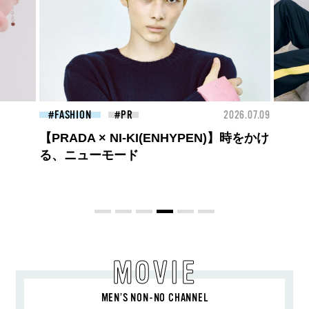
26.07.09
FASHION
2026.07.09
BEA
ロエベの新しい世界へようこそ。大胆な
コントラストとレイヤードの先に。装う
喜び、明るいスピリット
MOVIE
MEN’S NON-NO CHANNEL