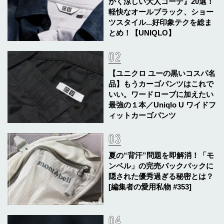
かく涼しい大人コーデ』20選！
軽快なオールブラック、ショー
ツスタイル...好印象テクを総ま
とめ！【UNIQLO】
【ユニクロ ユーの黒いコスパ名
品】もうカーゴパンツはこれで
いい。ワードローブに加えたい
最強の１本／Uniqlo U ワイドフ
ィットカーゴパンツ
夏の“背汗”問題を即解消！「モ
ンベル」の完売バックパックに
隠された優秀過ぎる秘密とは？
[編集者の愛用私物 #353]