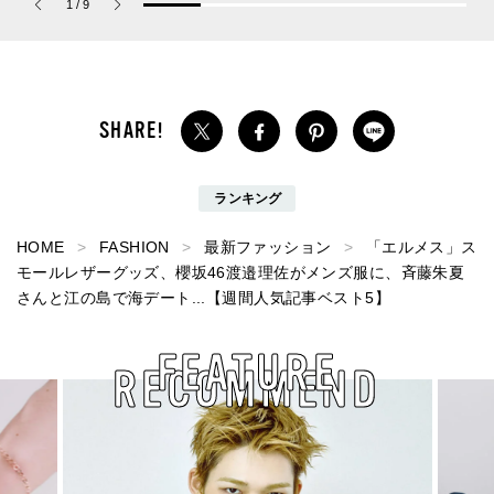
1
/
9
パルファム」
ップ！
ランキング
HOME
FASHION
最新ファッション
「エルメス」ス
モールレザーグッズ、櫻坂46渡邉理佐がメンズ服に、斉藤朱夏
さんと江の島で海デート...【週間人気記事ベスト5】
FEATURE
RECOMMEND