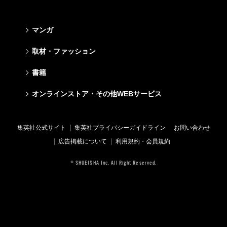
マンガ
少年マンガ
青年マンガ
少女マンガ
女性マンガ
取材・ファッション
週刊少年ジャンプ
週刊ヤングジャンプ
りぼん
Cookie
ファッション・美容
芸能・情報・スポーツ
書籍
ジャンプSQ
ヤングジャンプ定期購読デジタル
マーガレット
Cocohana
Seventeen
Myojo
Vジャンプ
ヤンジャン！
別冊マーガレット
office YOU
文芸・文庫・総合
学芸・ノンフィクション・新書
ライトノベル・ノベライズ
キッズ
オンラインストア・その他WEBサービス
non-no
週プレNEWS
最強ジャンプ
となりのヤングジャンプ
マンガMee公式サイト
マンガMee公式サイト
すばる
集英社学芸部 - 学芸・ノンフィクション
集英社Webマガジン コバルト
集英社みらい文庫
BAILA
週プレ グラジャパ!
オンラインストア
その他WEBサービス
少年ジャンプ+
グランドジャンプ
リマコミ
リマコミ
小説すばる
集英社ビジネス書
集英社オレンジ文庫
集英社の児童図書 S-KIDS.LAND
MAQUIA
Sportiva
OTO
集英社アドナビ
ジャンプTOON
ウルトラジャンプ
ジャンプTOON
ジャンプTOON
集英社公式サイト
集英社プライバシーガイドライン
お問い合わせ
集英社 文芸ステーション
集英社新書
シフォン文庫
SPUR
パラスポ
SHUEISHA MANGA-ART HERITAGE
集英社エディターズ・ラボ
ZEBRACK
少年ジャンプ+
ZEBRACK
ZEBRACK
広告掲載について
利用規約・会員規約
web 集英社文庫
集英社新書プラス - 知の水先案内人
ダッシュエックス文庫公式サイト
LEE
ジャンプキャラクターズストア
ジャンプルーキー！
ジャンプTOON
マンガMeets
マンガMeets
青春と読書
1日5分で、明日は変わる よみタイ yomitai
JUMP j-BOOKS
eclat
© SHUEISHA Inc. All Right Reserved.
HAPPY PLUS STORE
S-MANGA
ZEBRACK
S-MANGA
S-MANGA
アジア人物史
kotoba
T JAPAN
SHUEISHA VOX
集英社ジャンプリミックス
S-MANGA
集英社コミック文庫
集英社コミック文庫
e!集英社
HAPPY PLUS ONE
LEEマルシェ
集英社コミック文庫
集英社ジャンプリミックス
情報・知識＆オピニオン imidas
MEN'S NON-NO
SHOP Marisol
集英社コミック文庫
UOMO
eclat premium