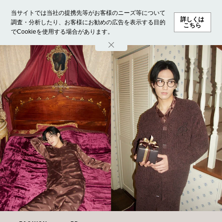
当サイトでは当社の提携先等がお客様のニーズ等について
詳しくは
調査・分析したり、お客様にお勧めの広告を表示する目的
こちら
でCookieを使用する場合があります。
ホーム
モデル募集
ランキング
ファッション
ビューテ