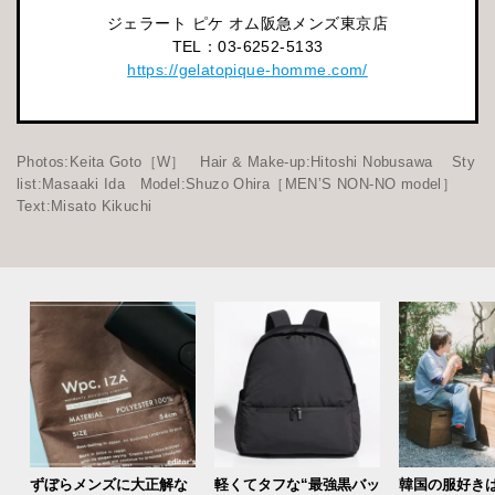
ジェラート ピケ オム阪急メンズ東京店
TEL：03-6252-5133
https://gelatopique-homme.com/
Photos:Keita Goto［W］ Hair & Make-up:Hitoshi Nobusawa Sty
list:Masaaki Ida Model:Shuzo Ohira［MEN’S NON-NO model］
Text:Misato Kikuchi
ずぼらメンズに大正解な
軽くてタフな“最強黒バッ
韓国の服好き