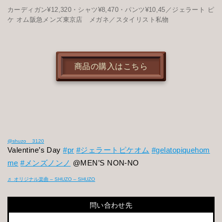
カーディガン¥12,320・シャツ¥8,470・パンツ¥10,45／ジェラート ピ
ケ オム阪急メンズ東京店 メガネ／スタイリスト私物
商品の購入はこちら
@shuzo__3120
Valentine’s Day
#pr
#ジェラートピケオム
#gelatopiquehom
me
#メンズノンノ
@MEN’S NON-NO
♬ オリジナル楽曲 – SHUZO – SHUZO
問い合わせ先