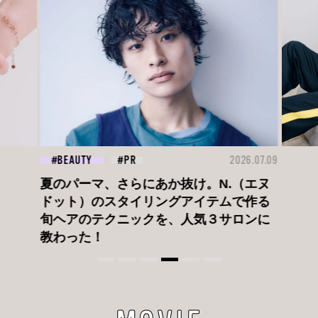
26.07.09
FASHION
2026.07.09
FAS
ロエベの新しい世界へようこそ。大胆な
コントラストとレイヤードの先に。装う
喜び、明るいスピリット