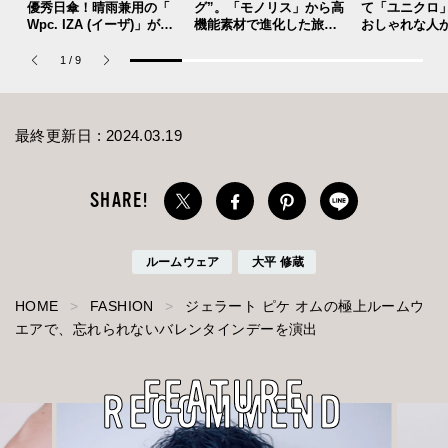
優秀日傘！晴雨兼用の「
グ”。「モノリス」から高
て「ユニクロ
Wpc. IZA (イーザ)」があ
機能素材で進化した旅行
おしゃれな人
れば猛暑の日差しもゲリ
や通勤に大活躍な全５型
ウル」のカフ
ラ豪雨も無問題！[編集者
が登場！
リー、コミュ
1
/
9
の愛用私物 #360]
ップ！
最終更新日 :
2024.03.19
ルームウェア
大平 修蔵
HOME
FASHION
ジェラート ピケ オムの極上ルームウ
エアで、忘れられないバレンタインデーを演出
FEATURE
RECOMMEND