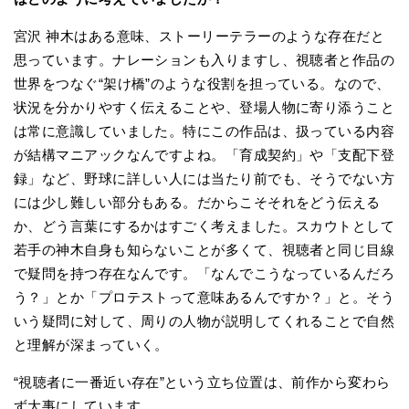
宮沢 神木はある意味、ストーリーテラーのような存在だと
思っています。ナレーションも入りますし、視聴者と作品の
世界をつなぐ“架け橋”のような役割を担っている。なので、
状況を分かりやすく伝えることや、登場人物に寄り添うこと
は常に意識していました。特にこの作品は、扱っている内容
が結構マニアックなんですよね。「育成契約」や「支配下登
録」など、野球に詳しい人には当たり前でも、そうでない方
には少し難しい部分もある。だからこそそれをどう伝える
か、どう言葉にするかはすごく考えました。スカウトとして
若手の神木自身も知らないことが多くて、視聴者と同じ目線
で疑問を持つ存在なんです。「なんでこうなっているんだろ
う？」とか「プロテストって意味あるんですか？」と。そう
いう疑問に対して、周りの人物が説明してくれることで自然
と理解が深まっていく。
“視聴者に一番近い存在”という立ち位置は、前作から変わら
ず大事にしています。