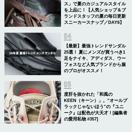
ス」で夏のカジュアルスタイル
を上品に！【人気ショップ＆ブ
ランドスタッフの夏の毎日更新
スニーカースナップ／DAY6】
【最新】最強トレンドサンダル
25選！ 夏にメンズが買うべき1
足をナイキ、アディダス、ウー
フォスなど人気ブランドから服
のプロがオススメ！
度肝を抜かれた「和風の
KEEN（キーン）」。“オールブ
ラックじゃないほう”の『ユニ
ーク』は配色が大天才！[編集者
の愛用私物 #357]