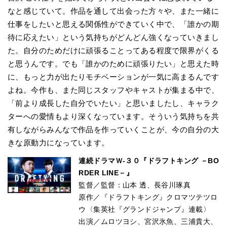
なと感じていて。作品を通して出会った方々や、また一緒に
仕事をしたいと思える関係性ができていく中で、「誰かの期
待に応えたい」という気持ちがどんどん強くなっていきまし
た。自分のためだけに頑張ることってある程度で限界がくる
と思うんです。でも「誰かのために頑張りたい」と思えた時
に、もっと力が出たりモチベーションが一気に高まるんです
よね。今作も、また同じスタッフやキャストが集まる中で、
「前より成長した自分でいたい」と思いましたし、キャラク
ターへの愛情もより深くなっています。そういう気持ちを共
有しながらみんなで作品を作っていくことが、今の自分の大
きな原動力になっています。
連続ドラマＷ-３０『ドラフトキング －BO
RDER LINE－』
監督／監督：山本 透、長谷川琢真
原作／『ドラフトキング』クロマツテツロ
ウ〈集英社『グランドジャンプ』連載〉
出演／ムロツヨシ、宮沢氷魚、三浦貴大、