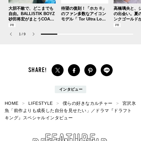
大胆不敵で、どこまでも
待望の復刻！「ホカ ®」
高橋璃央と、
自由。BALLISTIK BOYZ
のファン多数なアイコン
の出会い。夏
砂田将宏がまとうCOACH
モデル「 Tor Ultra Lo（
ンクゴールド
の新作フレグランス「コ
トー ウルトラ ロー）」
SUMMER PIN
ーチ ピュア プラチナム
が３シーズンぶりにリリ
Jouete! Vol.1
1
/
9
パルファム」
ース！
インタビュー
HOME
LIFESTYLE
僕らの好きなカルチャー
宮沢氷
魚「前作よりも成長した自分を見せたい」／ドラマ『ドラフト
キング』スペシャルインタビュー
FEATURE