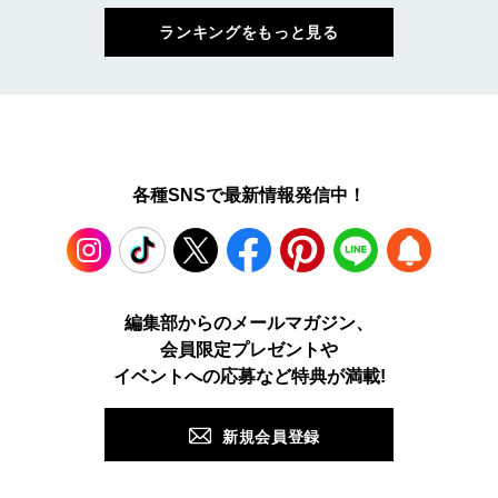
ランキングをもっと見る
各種SNSで最新情報発信中！
Instagram
TikTok
X
Facebook
Pinterest
LINE
WEB
編集部からのメールマガジン、
会員限定プレゼントや
PUSH
イベントへの応募など特典が満載!
新規会員登録