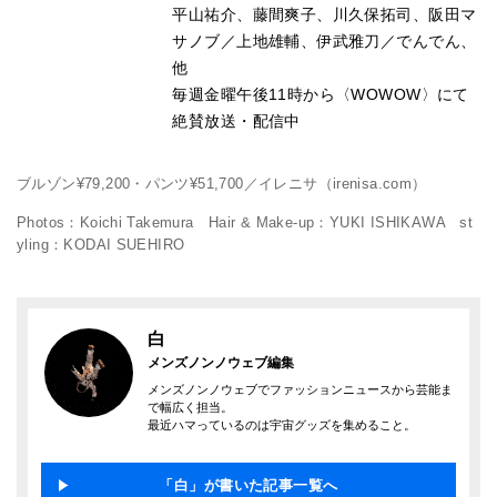
平山祐介、藤間爽子、川久保拓司、阪田マ
サノブ／上地雄輔、伊武雅刀／でんでん、
他
毎週金曜午後11時から〈WOWOW〉にて
絶賛放送・配信中
ブルゾン¥79,200・パンツ¥51,700／イレニサ（irenisa.com）
Photos：Koichi Takemura Hair & Make-up：YUKI ISHIKAWA st
yling：KODAI SUEHIRO
白
メンズノンノウェブ編集
メンズノンノウェブでファッションニュースから芸能ま
で幅広く担当。
最近ハマっているのは宇宙グッズを集めること。
「白」が書いた記事一覧へ