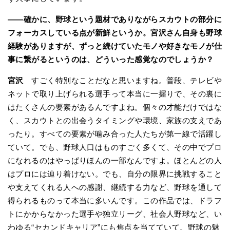
――確かに、野球という題材でありながらスカウトの部分に
フォーカスしている点が新鮮というか。宮沢さん自身も野球
経験がありますが、ずっと続けていたモノや好きなモノが仕
事に繋がるというのは、どういった感覚なのでしょうか？
宮沢
すごく特別なことだなと思いますね。普段、テレビや
ネットで取り上げられる選手って本当に一握りで、その裏に
はたくさんの要素があるんですよね。個々の才能だけではな
く、スカウトとの出会うタイミングや環境、家族の支えであ
ったり。すべての要素が噛み合った人たちが第一線で活躍し
ていて。でも、野球人口はものすごく多くて、その中でプロ
になれるのはやっぱりほんの一部なんですよ。ほとんどの人
はプロには辿り着けない。でも、自分の限界に挑戦すること
や支えてくれる人への感謝、継続する力など、野球を通して
得られるものって本当に多いんです。この作品では、ドラフ
トにかからなかった選手や独立リーグ、社会人野球など、い
わゆる“セカンドキャリア”にも焦点を当てていて。野球の魅