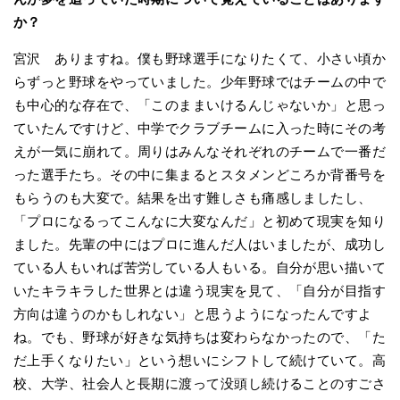
か？
宮沢 ありますね。僕も野球選手になりたくて、小さい頃か
らずっと野球をやっていました。少年野球ではチームの中で
も中心的な存在で、「このままいけるんじゃないか」と思っ
ていたんですけど、中学でクラブチームに入った時にその考
えが一気に崩れて。周りはみんなそれぞれのチームで一番だ
った選手たち。その中に集まるとスタメンどころか背番号を
もらうのも大変で。結果を出す難しさも痛感しましたし、
「プロになるってこんなに大変なんだ」と初めて現実を知り
ました。先輩の中にはプロに進んだ人はいましたが、成功し
ている人もいれば苦労している人もいる。自分が思い描いて
いたキラキラした世界とは違う現実を見て、「自分が目指す
方向は違うのかもしれない」と思うようになったんですよ
ね。でも、野球が好きな気持ちは変わらなかったので、「た
だ上手くなりたい」という想いにシフトして続けていて。高
校、大学、社会人と長期に渡って没頭し続けることのすごさ