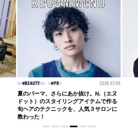
RECOMMEND
26.07.09
FASHION
2026.07.09
FAS
【PRADA × NI-KI(ENHYPEN)】時をかけ
る、ニューモード