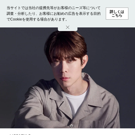
当サイトでは当社の提携先等がお客様のニーズ等について
詳しくは
調査・分析したり、お客様にお勧めの広告を表示する目的
こちら
でCookieを使用する場合があります。
ホーム
モデル募集
ランキング
ファッション
ビューテ