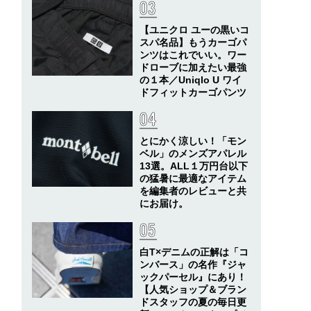
【ユニクロ ユーの黒いコ
スパ名品】もうカーゴパ
ンツはこれでいい。ワー
ドローブに加えたい最強
の１本／Uniqlo U ワイ
ドフィットカーゴパンツ
とにかく涼しい！「モン
ベル」のメンズアパレル
13選。ALL１万円台以下
の猛暑に最適なアイテム
を編集者のレビューと共
にお届け。
白T×デニムの正解は「コ
ンバース」の名作『ジャ
ックパーセル』にあり！
【人気ショップ＆ブラン
ドスタッフの夏の毎日更