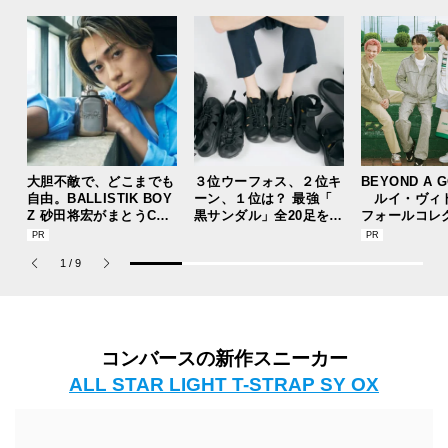
大胆不敵で、どこまでも
３位ウーフォス、２位キ
BEYOND A 
自由。BALLISTIK BOY
ーン、１位は？ 最強「
ルイ・ヴィ
Z 砂田将宏がまとうCOA
黒サンダル」全20足を試
フォールコレ
CHの新作フレグランス
着した服好きモデルのマ
描くプレッピ
「コーチ ピュア プラチ
イベストを本音レビュー
1
/
9
ナム パルファム」
でお届け！
コンバースの新作スニーカー
ALL STAR LIGHT T-STRAP SY OX