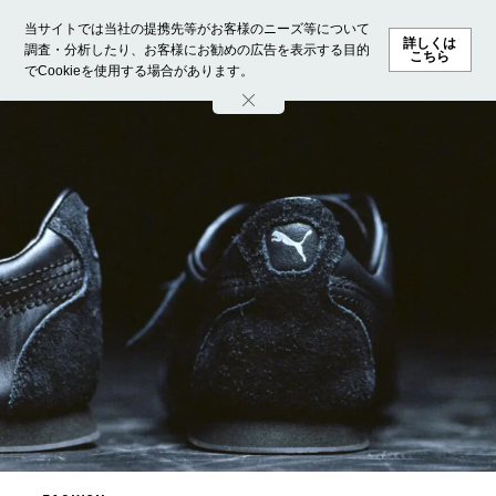
当サイトでは当社の提携先等がお客様のニーズ等について
詳しくは
調査・分析したり、お客様にお勧めの広告を表示する目的
こちら
でCookieを使用する場合があります。
ホーム
モデル募集
ランキング
ファッション
ビューテ