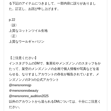
る下記のアイテムにつきまして、一部内容に誤りがありまし
た。訂正し、お詫び申し上げます。
p.22
〈誤〉
上質なコットンツイル生地
〈正〉
上質なウールギャバジン
【ご注意ください】
インスタグラムのDMで、集英社やメンズノンノのスタッフをか
たって、架空のメンズノンノの企画で個人情報や写真などを送
らせる、なりすましアカウントの存在が報告されています。メ
ンズノンノの3つの公式アカウント
@mensnonnojp
＠mensnonnobeauty
@mensnonno_audition2025
以外のアカウントから送られるDMについては、十分にご注意く
ださい。