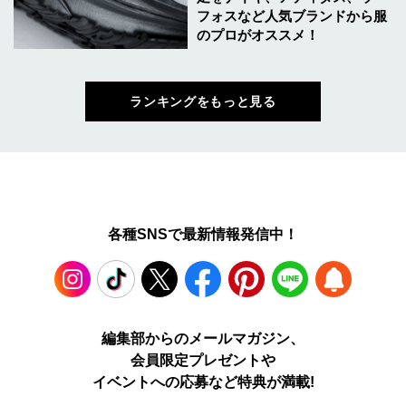
フォスなど人気ブランドから服
のプロがオススメ！
ランキングをもっと見る
各種SNSで最新情報発信中！
Instagram
TikTok
X
Facebook
Pinterest
LINE
WEB
編集部からのメールマガジン、
会員限定プレゼントや
PUSH
イベントへの応募など特典が満載!