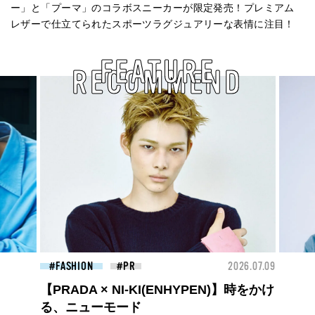
ー」と「プーマ」のコラボスニーカーが限定発売！プレミアム
レザーで仕立てられたスポーツラグジュアリーな表情に注目！
FEATURE
RECOMMEND
26.07.09
BEAUTY
2026.07.09
FAS
夏のパーマ、さらにあか抜け。N.（エヌ
ドット）のスタイリングアイテムで作る