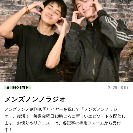
LIFESTYLE
2026.08.07
メンズノンノラジオ
メンズノンノ創刊40周年イヤーを祝して「メンズノンノラジ
オ」、復活！ 毎週金曜日18時ごろに新しいエピソードを配信し
ます。お便りやリクエストは、各記事の専用フォームから受付
中！