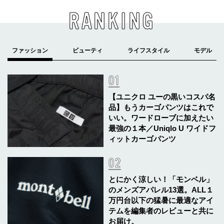
RANKING
【ユニクロ ユーの黒いコスパ名
品】もうカーゴパンツはこれで
いい。ワードローブに加えたい
最強の１本／Uniqlo U ワイドフ
ィットカーゴパンツ
とにかく涼しい！「モンベル」
のメンズアパレル13選。ALL１
万円台以下の猛暑に最適なアイ
テムを編集者のレビューと共に
お届け。