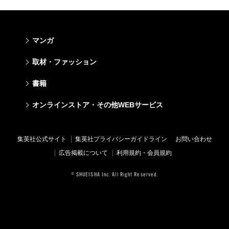
マンガ
少年マンガ
青年マンガ
少女マンガ
女性マンガ
取材・ファッション
週刊少年ジャンプ
週刊ヤングジャンプ
りぼん
Cookie
ファッション・美容
芸能・情報・スポーツ
書籍
ジャンプSQ
ヤングジャンプ定期購読デジタル
マーガレット
Cocohana
Seventeen
Myojo
Vジャンプ
ヤンジャン！
別冊マーガレット
office YOU
文芸・文庫・総合
学芸・ノンフィクション・新書
ライトノベル・ノベライズ
キッズ
オンラインストア・その他WEBサービス
non-no
週プレNEWS
最強ジャンプ
となりのヤングジャンプ
マンガMee公式サイト
マンガMee公式サイト
すばる
集英社学芸部 - 学芸・ノンフィクション
集英社Webマガジン コバルト
集英社みらい文庫
BAILA
週プレ グラジャパ!
オンラインストア
その他WEBサービス
少年ジャンプ+
グランドジャンプ
リマコミ
リマコミ
小説すばる
集英社ビジネス書
集英社オレンジ文庫
集英社の児童図書 S-KIDS.LAND
MAQUIA
Sportiva
OTO
集英社アドナビ
ジャンプTOON
ウルトラジャンプ
ジャンプTOON
ジャンプTOON
集英社公式サイト
集英社プライバシーガイドライン
お問い合わせ
集英社 文芸ステーション
集英社新書
シフォン文庫
SPUR
パラスポ
SHUEISHA MANGA-ART HERITAGE
集英社エディターズ・ラボ
ZEBRACK
少年ジャンプ+
ZEBRACK
ZEBRACK
広告掲載について
利用規約・会員規約
web 集英社文庫
集英社新書プラス - 知の水先案内人
ダッシュエックス文庫公式サイト
LEE
ジャンプキャラクターズストア
ジャンプルーキー！
ジャンプTOON
マンガMeets
マンガMeets
青春と読書
1日5分で、明日は変わる よみタイ yomitai
JUMP j-BOOKS
eclat
© SHUEISHA Inc. All Right Reserved.
HAPPY PLUS STORE
S-MANGA
ZEBRACK
S-MANGA
S-MANGA
アジア人物史
kotoba
T JAPAN
SHUEISHA VOX
集英社ジャンプリミックス
S-MANGA
集英社コミック文庫
集英社コミック文庫
e!集英社
HAPPY PLUS ONE
LEEマルシェ
集英社コミック文庫
集英社ジャンプリミックス
情報・知識＆オピニオン imidas
MEN'S NON-NO
SHOP Marisol
集英社コミック文庫
UOMO