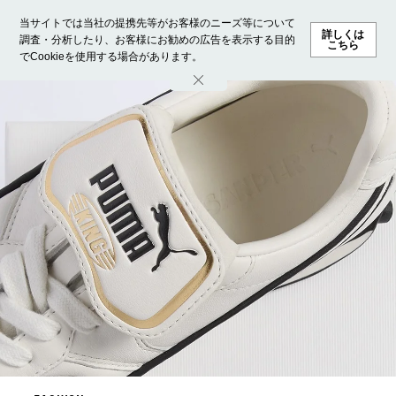
当サイトでは当社の提携先等がお客様のニーズ等について
詳しくは
調査・分析したり、お客様にお勧めの広告を表示する目的
こちら
でCookieを使用する場合があります。
ホーム
モデル募集
ランキング
ファッション
ビューテ