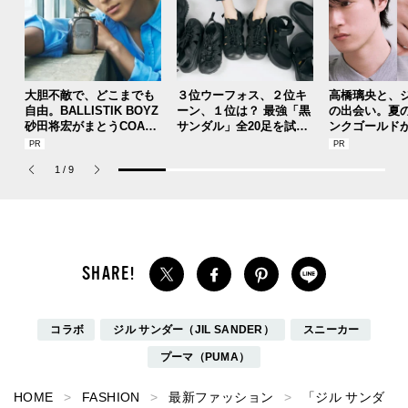
大胆不敵で、どこまでも
３位ウーフォス、２位キ
高橋璃央と、
自由。BALLISTIK BOYZ
ーン、１位は？ 最強「黒
の出会い。夏
砂田将宏がまとうCOACH
サンダル」全20足を試着
ンクゴールド
の新作フレグランス「コ
した服好きモデルのマイ
SUMMER PIN
ーチ ピュア プラチナム
ベストを本音レビューで
Jouete! Vol.1
1
/
9
パルファム」
お届け！
コラボ
ジル サンダー（JIL SANDER）
スニーカー
プーマ（PUMA）
HOME
FASHION
最新ファッション
「ジル サンダ