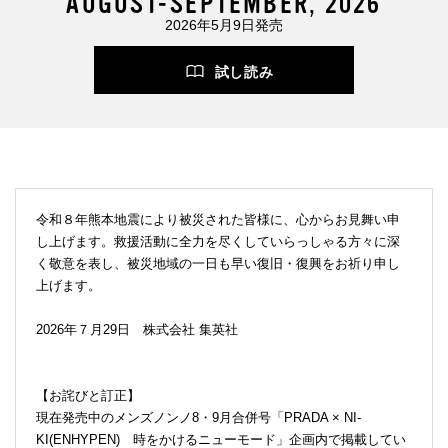
AUGUST-SEPTEMBER, 2026
2026年5月9日発売
試し読み
令和８年熊本地震により被災された皆様に、心からお見舞い申
し上げます。救援活動に全力を尽くしていらっしゃる方々に深
く敬意を表し、被災地域の一日も早い復旧・復興をお祈り申し
上げます。
2026年７月29日 株式会社 集英社
【お詫びと訂正】
現在発売中のメンズノンノ8・9月合併号「PRADA × NI-
KI(ENHYPEN) 時をかけるニューモード」企画内で掲載してい