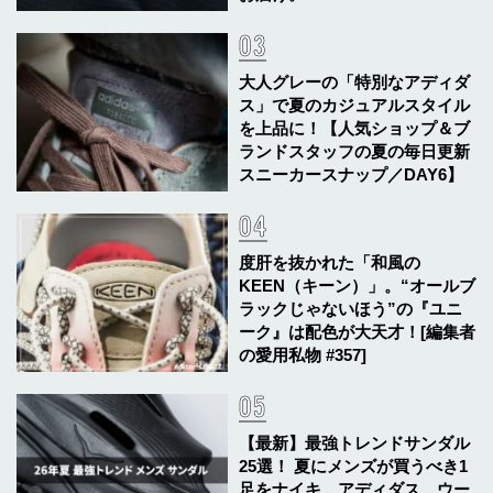
大人グレーの「特別なアディダ
ス」で夏のカジュアルスタイル
を上品に！【人気ショップ＆ブ
ランドスタッフの夏の毎日更新
スニーカースナップ／DAY6】
度肝を抜かれた「和風の
KEEN（キーン）」。“オールブ
ラックじゃないほう”の『ユニ
ーク』は配色が大天才！[編集者
の愛用私物 #357]
【最新】最強トレンドサンダル
25選！ 夏にメンズが買うべき1
足をナイキ、アディダス、ウー