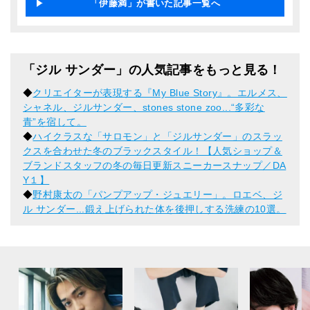
「伊藤満」が書いた記事一覧へ
「ジル サンダー」の人気記事をもっと見る！
◆
クリエイターが表現する『My Blue Story』。エルメス、
シャネル、ジルサンダー、stones stone zoo...“多彩な
青”を宿して。
◆
ハイクラスな「サロモン」と「ジルサンダー」のスラッ
クスを合わせた冬のブラックスタイル！【人気ショップ＆
ブランドスタッフの冬の毎日更新スニーカースナップ／DA
Y１】
◆
野村康太の「パンプアップ・ジュエリー」。ロエベ、ジ
ル サンダー...鍛え上げられた体を後押しする洗練の10選。