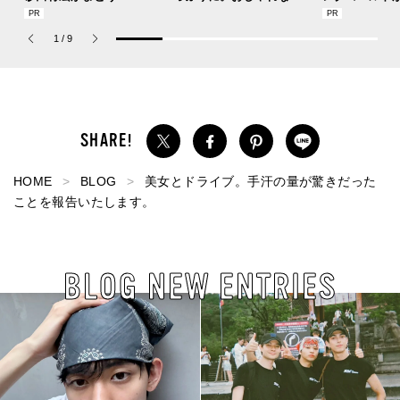
の新作フレグランス「コ
が集う「ソウル」のショ
SUMMER PIN
ーチ ピュア プラチナム
ップ、コミュニティスナ
Jouete! Vol.1
1
/
9
パルファム」
ップ！
HOME
BLOG
美女とドライブ。手汗の量が驚きだった
ことを報告いたします。
BLOG NEW ENTRIES