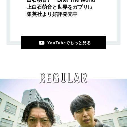
白石萌音】『Bite! The World
上白石萌音と世界をガブリ!』
集英社より好評発売中
YouTubeでもっと見る
REGULAR