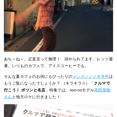
あち～ね～。正直言って無理！ 頭やられてます。レッツ避
暑。いつものカフェで、アイスコーヒーでも。
そんな夏カフェのお供にもぴったりの
メンズノンノ８月号
は
もうご覧になったでしょうか？ （キラキラ☆）「
クルマで
行こう！ ポツンと名店
」特集では、non-noモデル
高田里穂
さん
と地方ロケに行きました！