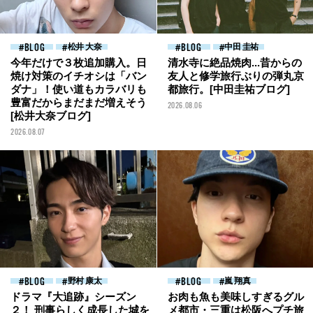
BLOG
松井 大奈
BLOG
中田 圭祐
今年だけで３枚追加購入。日
清水寺に絶品焼肉...昔からの
焼け対策のイチオシは「バン
友人と修学旅行ぶりの弾丸京
ダナ」！使い道もカラバリも
都旅行。[中田圭祐ブログ]
豊富だからまだまだ増えそう
2026.08.06
[松井大奈ブログ]
2026.08.07
BLOG
野村 康太
BLOG
嵐 翔真
ドラマ『大追跡』シーズン
お肉も魚も美味しすぎるグル
２！ 刑事らしく成長した城を
メ都市・三重は松阪へプチ旅