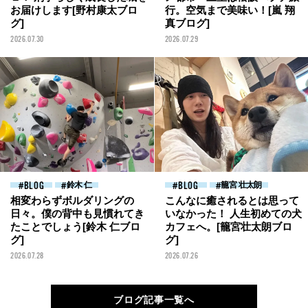
お届けします[野村康太ブロ
行。空気まで美味い！[嵐 翔
グ]
真ブログ]
2026.07.30
2026.07.29
BLOG
鈴木 仁
BLOG
籠宮 壮太朗
相変わらずボルダリングの
こんなに癒されるとは思って
日々。僕の背中も見慣れてき
いなかった！ 人生初めての犬
たことでしょう[鈴木 仁ブロ
カフェへ。[籠宮壮太朗ブロ
グ]
グ]
2026.07.28
2026.07.26
ブログ記事一覧へ