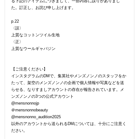
る下記のアイテムにつきまして、一部内容に誤りがありまし
た。訂正し、お詫び申し上げます。
p.22
〈誤〉
上質なコットンツイル生地
〈正〉
上質なウールギャバジン
【ご注意ください】
インスタグラムのDMで、集英社やメンズノンノのスタッフをか
たって、架空のメンズノンノの企画で個人情報や写真などを送
らせる、なりすましアカウントの存在が報告されています。メ
ンズノンノの3つの公式アカウント
@mensnonnojp
＠mensnonnobeauty
@mensnonno_audition2025
以外のアカウントから送られるDMについては、十分にご注意く
ださい。