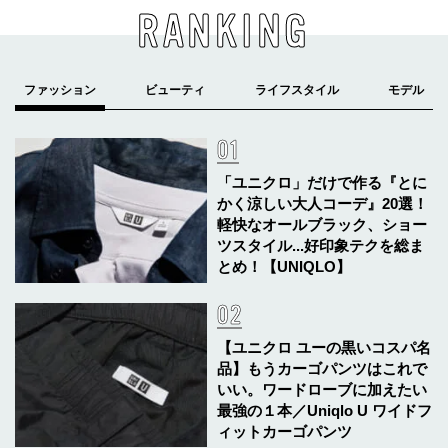
RANKING
「ユニクロ」だけで作る『とに
かく涼しい大人コーデ』20選！
軽快なオールブラック、ショー
ツスタイル...好印象テクを総ま
とめ！【UNIQLO】
【ユニクロ ユーの黒いコスパ名
品】もうカーゴパンツはこれで
いい。ワードローブに加えたい
最強の１本／Uniqlo U ワイドフ
ィットカーゴパンツ