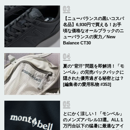
【ニューバランスの黒いコスパ
名品】6,930円で買える！お手
頃な価格なオールブラックのニ
ューバランスの実力／New
Balance CT30
夏の“背汗”問題を即解消！「モ
ンベル」の完売バックパックに
隠された優秀過ぎる秘密とは？
[編集者の愛用私物 #353]
とにかく涼しい！「モンベル」
のメンズアパレル13選。ALL１
万円台以下の猛暑に最適なアイ