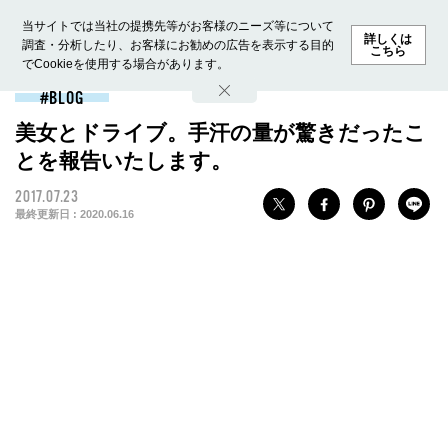
当サイトでは当社の提携先等がお客様のニーズ等について
詳しくは
調査・分析したり、お客様にお勧めの広告を表示する目的
こちら
でCookieを使用する場合があります。
ホーム
モデル募集
ランキング
ファッション
ビューテ
BLOG
美女とドライブ。手汗の量が驚きだったこ
とを報告いたします。
2017.07.23
最終更新日 :
2020.06.16