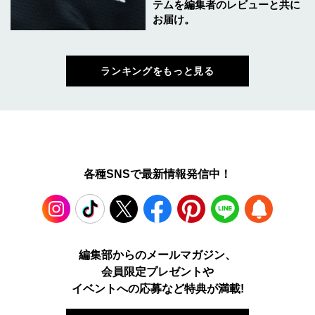
テムを編集者のレビューと共に
お届け。
ランキングをもっと見る
各種SNSで最新情報発信中！
Instagram
TikTok
X
Facebook
Pinterest
LINE
WEB
編集部からのメールマガジン、
会員限定プレゼントや
PUSH
イベントへの応募など特典が満載!