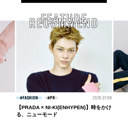
FEATURE
RECOMMEND
26.07.09
FASHION
2026.07.09
BEA
ロエベの新しい世界へようこそ。大胆な
コントラストとレイヤードの先に。装う
喜び、明るいスピリット