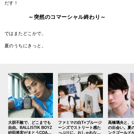
だす！
～突然のコマーシャル終わり～
ではまたどこかで。
夏のうちにきっと。
大胆不敵で、どこまでも
ファミマの白T×ブルージ
高橋璃央と、
自由。BALLISTIK BOYZ
ーンズでストリート感た
の出会い。夏
砂田将宏がまとうCOACH
っぷりに。おしゃれな人
ンクゴールド