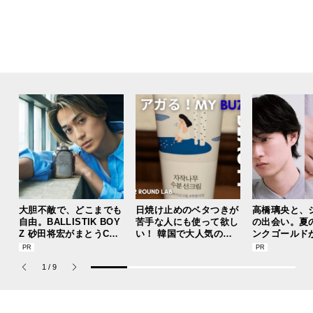
大胆不敵で、どこまでも
日焼け止めのベタつきが
高橋璃央と、
自由。BALLISTIK BOY
苦手な人にも使って欲し
の出会い。夏
Z 砂田将宏がまとうCOA
い！ 韓国で大人気のス
ンクゴールド
CHの新作フレグランス
トレスフリーな“水分サ
“SUMMER P
「コーチ ピュア プラチ
ンクリーム”
ets Jouete! 
1
/
9
ナム パルファム」