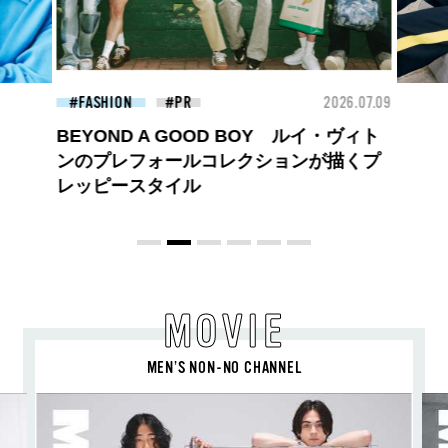
26.07.09
FASHION
2026.07.09
FAS
ロエベの新しい世界へようこそ。大胆な
コントラストとレイヤードの先に。装う
喜び、明るいスピリット
MOVIE
MEN’S NON-NO CHANNEL