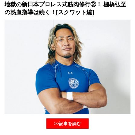
地獄の新日本プロレス式筋肉修行②！ 棚橋弘至
の熱血指導は続く！[スクワット編]
>>記事を読む