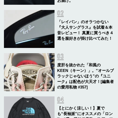
お届け。
「レイバン」のオラつかない
『大人サングラス』を試着＆本
音レビュー！ 真夏に買うべき４
選を服好きが掛け比べてみた！
度肝を抜かれた「和風の
KEEN（キーン）」。“オールブ
ラックじゃないほう”の『ユニ
ーク』は配色が大天才！[編集者
の愛用私物 #357]
【とにかく涼しい！】夏で
も“長袖派”にオススメの「ロン