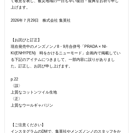
く敬意を表し、被災地域の一日も早い復旧・復興をお祈り申し
上げます。
2026年７月29日 株式会社 集英社
【お詫びと訂正】
現在発売中のメンズノンノ8・9月合併号「PRADA × NI-
KI(ENHYPEN) 時をかけるニューモード」企画内で掲載してい
る下記のアイテムにつきまして、一部内容に誤りがありまし
た。訂正し、お詫び申し上げます。
p.22
〈誤〉
上質なコットンツイル生地
〈正〉
上質なウールギャバジン
【ご注意ください】
インスタグラムのDMで、集英社やメンズノンノのスタッフをか