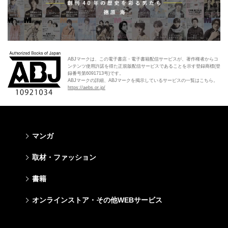
ABJマークは、この電子書店・電子書籍配信サービスが、著作権者からコ
ンテンツ使用許諾を得た正規版配信サービスであることを示す登録商標(登
録番号第6091713号)です。
ABJマークの詳細、ABJマークを掲示しているサービスの一覧はこちら。
https://aebs.or.jp/
マンガ
少年マンガ
青年マンガ
少女マンガ
女性マンガ
取材・ファッション
週刊少年ジャンプ
週刊ヤングジャンプ
りぼん
Cookie
ファッション・美容
芸能・情報・スポーツ
書籍
ジャンプSQ
ヤングジャンプ定期購読デジタル
マーガレット
Cocohana
Seventeen
Myojo
Vジャンプ
ヤンジャン！
別冊マーガレット
office YOU
文芸・文庫・総合
学芸・ノンフィクション・新書
ライトノベル・ノベライズ
キッズ
オンラインストア・その他WEBサービス
non-no
週プレNEWS
最強ジャンプ
となりのヤングジャンプ
マンガMee公式サイト
マンガMee公式サイト
すばる
集英社学芸部 - 学芸・ノンフィクション
集英社Webマガジン コバルト
集英社みらい文庫
BAILA
週プレ グラジャパ!
オンラインストア
その他WEBサービス
少年ジャンプ+
グランドジャンプ
リマコミ
リマコミ
小説すばる
集英社ビジネス書
集英社オレンジ文庫
集英社の児童図書 S-KIDS.LAND
MAQUIA
Sportiva