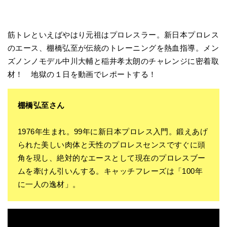
筋トレといえばやはり元祖はプロレスラー。新日本プロレス
のエース、棚橋弘至が伝統のトレーニングを熱血指導。メン
ズノンノモデル中川大輔と稲井孝太朗のチャレンジに密着取
材！ 地獄の１日を動画でレポートする！
棚橋弘至さん
1976年生まれ。99年に新日本プロレス入門。鍛えあげ
られた美しい肉体と天性のプロレスセンスですぐに頭
角を現し、絶対的なエースとして現在のプロレスブー
ムを牽けん引いんする。キャッチフレーズは「100年
に一人の逸材」。