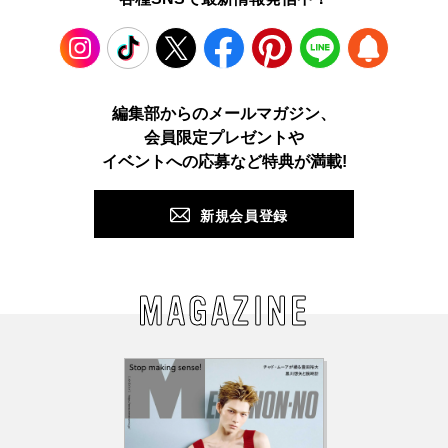
Instagram
TikTok
X
Facebook
Pinterest
LINE
WEB
編集部からのメールマガジン、
会員限定プレゼントや
PUSH
イベントへの応募など特典が満載!
新規会員登録
MAGAZINE