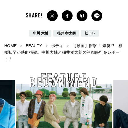
中川 大輔
稲井 孝太朗
筋トレ
HOME
BEAUTY
ボディ
【動画】衝撃！ 爆笑!? 棚
橋弘至が熱血指導。中川大輔と稲井孝太朗の筋肉修行をレポー
ト！
FEATURE
RECOMMEND