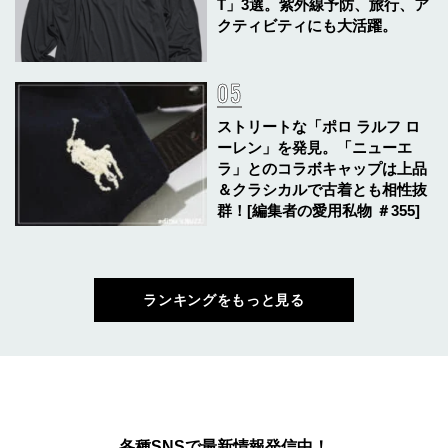
T」3選。紫外線予防、旅行、ア
クティビティにも大活躍。
ストリートな「ポロ ラルフ ロ
ーレン」を発見。「ニューエ
ラ」とのコラボキャップは上品
＆クラシカルで古着とも相性抜
群！[編集者の愛用私物 ＃355]
ランキングをもっと見る
各種SNSで最新情報発信中！