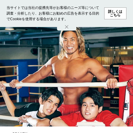
当サイトでは当社の提携先等がお客様のニーズ等について
詳しくは
調査・分析したり、お客様にお勧めの広告を表示する目的
こちら
でCookieを使用する場合があります。
ホーム
モデル募集
ランキング
ファッション
ビューテ