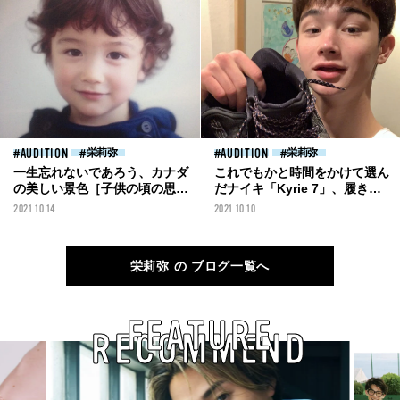
AUDITION
栄莉弥
AUDITION
栄莉弥
一生忘れないであろう、カナダ
これでもかと時間をかけて選ん
の美しい景色［子供の頃の思い
だナイキ「Kyrie 7」、履き心
出］
地最高！［最近買ったもの］
2021.10.14
2021.10.10
栄莉弥 の ブログ一覧へ
FEATURE
RECOMMEND