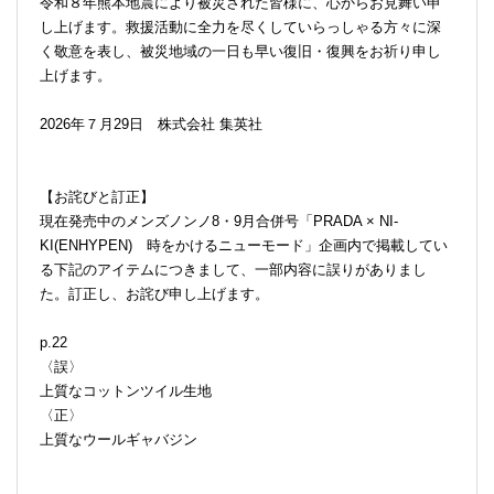
令和８年熊本地震により被災された皆様に、心からお見舞い申
し上げます。救援活動に全力を尽くしていらっしゃる方々に深
く敬意を表し、被災地域の一日も早い復旧・復興をお祈り申し
上げます。
2026年７月29日 株式会社 集英社
【お詫びと訂正】
現在発売中のメンズノンノ8・9月合併号「PRADA × NI-
KI(ENHYPEN) 時をかけるニューモード」企画内で掲載してい
る下記のアイテムにつきまして、一部内容に誤りがありまし
た。訂正し、お詫び申し上げます。
p.22
〈誤〉
上質なコットンツイル生地
〈正〉
上質なウールギャバジン