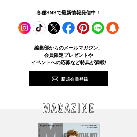
各種SNSで最新情報発信中！
Instagram
TikTok
X
Facebook
Pinterest
LINE
WEB
編集部からのメールマガジン、
会員限定プレゼントや
PUSH
イベントへの応募など特典が満載!
新規会員登録
MAGAZINE