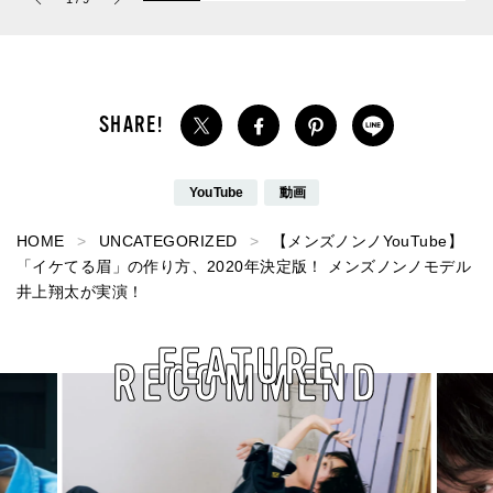
パルファム」
の愛用私物 #360]
YouTube
動画
HOME
UNCATEGORIZED
【メンズノンノYouTube】
「イケてる眉」の作り方、2020年決定版！ メンズノンノモデル
井上翔太が実演！
FEATURE
RECOMMEND