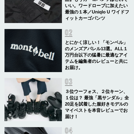
いい。ワードローブに加えたい
最強の１本／Uniqlo U ワイドフ
ィットカーゴパンツ
とにかく涼しい！「モンベル」
のメンズアパレル13選。ALL１
万円台以下の猛暑に最適なアイ
テムを編集者のレビューと共に
お届け。
３位ウーフォス、２位キーン、
１位は？ 最強「黒サンダル」全
20足を試着した服好きモデルの
マイベストを本音レビューでお
届け！