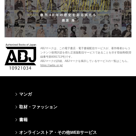
ABJマークは、この電子書店・電子書籍配信サービスが、著作権者からコ
ンテンツ使用許諾を得た正規版配信サービスであることを示す登録商標(登
録番号第6091713号)です。
ABJマークの詳細、ABJマークを掲示しているサービスの一覧はこちら。
https://aebs.or.jp/
マンガ
少年マンガ
青年マンガ
少女マンガ
女性マンガ
取材・ファッション
週刊少年ジャンプ
週刊ヤングジャンプ
りぼん
Cookie
ファッション・美容
芸能・情報・スポーツ
書籍
ジャンプSQ
ヤングジャンプ定期購読デジタル
マーガレット
Cocohana
Seventeen
Myojo
Vジャンプ
ヤンジャン！
別冊マーガレット
office YOU
文芸・文庫・総合
学芸・ノンフィクション・新書
ライトノベル・ノベライズ
キッズ
オンラインストア・その他WEBサービス
non-no
週プレNEWS
最強ジャンプ
となりのヤングジャンプ
マンガMee公式サイト
マンガMee公式サイト