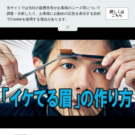
当サイトでは当社の提携先等がお客様のニーズ等について
詳しくは
調査・分析したり、お客様にお勧めの広告を表示する目的
こちら
でCookieを使用する場合があります。
ホーム
モデル募集
ランキング
ファッション
ビューテ