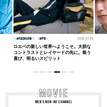
26.07.09
FASHION
2026.07.09
BEA
高橋璃央と、ジュエッテの出会い。夏の
定番、ピンクゴールドが印象的
な“SUMMER PINK”［meets Jouete!
Vol.12］
MOVIE
MEN’S NON-NO CHANNEL