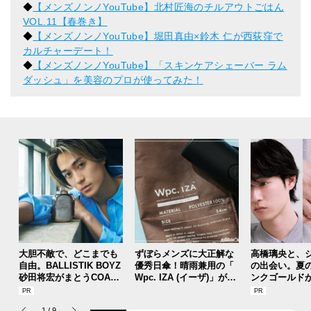
◆
【メンズノンノYouTube】北村匠海のチルアウトごはん
VOL.11【春巻き】
◆
【メンズノンノYouTube】堀田真由×鈴木 仁が西荻窪で
カルチャーデート！
◆
【メンズノンノYouTube】「スキンケアシェーバー ラム
ダッシュ」を美容のプロが使ってみた！
大胆不敵で、どこまでも
ずぼらメンズに大正解な
高橋璃央と、
自由。BALLISTIK BOYZ
優秀日傘！晴雨兼用の「
の出会い。夏
砂田将宏がまとうCOACH
Wpc. IZA (イーザ)」があ
ンクゴールド
の新作フレグランス「コ
れば猛暑の日差しもゲリ
SUMMER PIN
ーチ ピュア プラチナム
ラ豪雨も無問題！[編集者
Jouete! Vol.1
1
/
9