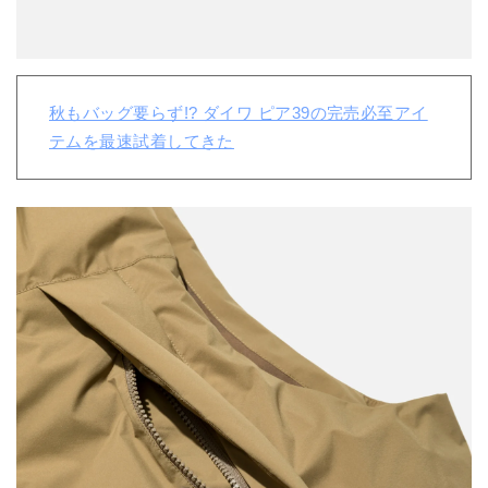
秋もバッグ要らず!? ダイワ ピア39の完売必至アイ
テムを最速試着してきた