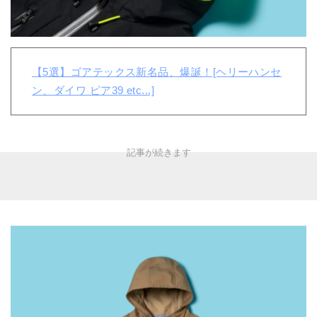
【5選】ゴアテックス新名品、爆誕！[ヘリーハンセ
ン、ダイワ ピア39 etc...]