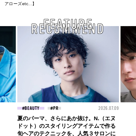
アローズetc...】
FEATURE
RECOMMEND
26.07.09
FASHION
2026.07.09
FAS
高橋璃央と、ジュエッテの出会い。夏の
定番、ピンクゴールドが印象的
な“SUMMER PINK”［meets Jouete!