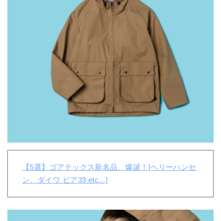
【5選】ゴアテックス新名品、爆誕！[ヘリーハンセ
ン、ダイワ ピア39 etc...]