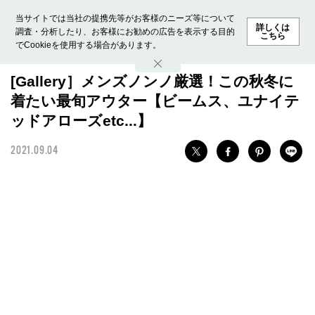
当サイトでは当社の提携先等がお客様のニーズ等について
詳しくは
調査・分析したり、お客様にお勧めの広告を表示する目的
こちら
でCookieを使用する場合があります。
ホーム
モデル募集
ランキング
ファッション
ビューテ
[Gallery］メンズノンノ厳選！この秋冬に
着たい最旬アウター【ビームス、ユナイテ
ッドアローズetc...】
2021.09.04