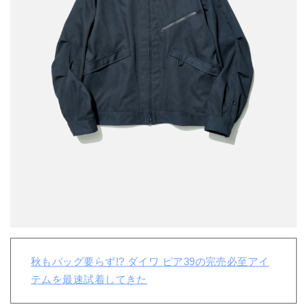
秋もバッグ要らず!? ダイワ ピア39の完売必至アイ
テムを最速試着してきた