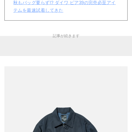
秋もバッグ要らず!? ダイワ ピア39の完売必至アイ
テムを最速試着してきた