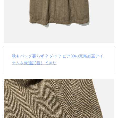
秋もバッグ要らず!? ダイワ ピア39の完売必至アイ
テムを最速試着してきた