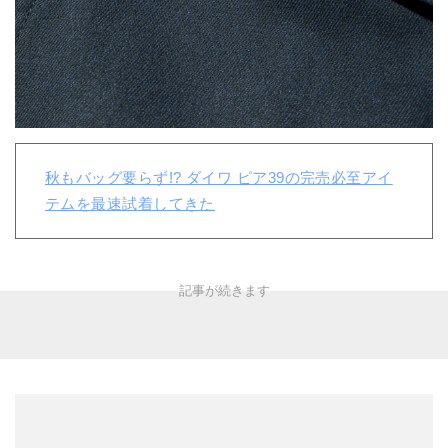
秋もバッグ要らず!? ダイワ ピア39の完売必至アイ
テムを最速試着してきた