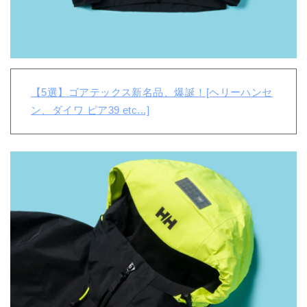
【5選】ゴアテックス新名品、爆誕！[ヘリーハンセ
ン、ダイワ ピア39 etc...]