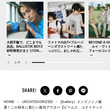
大胆不敵で、どこまでも
ファミマの白T×ブルージ
BEYOND A G
自由。BALLISTIK BOYZ
ーンズでストリート感た
ルイ・ヴィト
砂田将宏がまとうCOACH
っぷりに。おしゃれな人
フォールコレ
の新作フレグランス「コ
が集う「ソウル」のショ
描くプレッピ
ーチ ピュア プラチナム
ップ、コミュニティスナ
1
/
9
パルファム」
ップ！
HOME
UNCATEGORIZED
[Gallery］メンズノンノ厳
選！この秋冬に着たい最旬アウター【ビームス、ユナイテッド