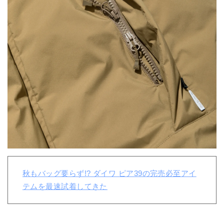
秋もバッグ要らず!? ダイワ ピア39の完売必至アイ
テムを最速試着してきた