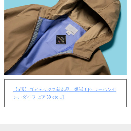
【5選】ゴアテックス新名品、爆誕！[ヘリーハンセ
ン、ダイワ ピア39 etc...]