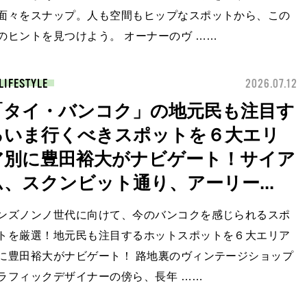
面々をスナップ。人も空間もヒップなスポットから、この
のヒントを見つけよう。 オーナーのヴ ……
LIFESTYLE
2026.07.12
「タイ・バンコク」の地元民も注目す
るいま行くべきスポットを６大エリ
ア別に豊田裕大がナビゲート！サイア
ム、スクンビット通り、アーリー...
ンズノンノ世代に向けて、今のバンコクを感じられるスポ
トを厳選！地元民も注目するホットスポットを６大エリア
に豊田裕大がナビゲート！ 路地裏のヴィンテージショップ
ラフィックデザイナーの傍ら、長年 ……