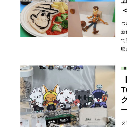
つ
新
で
映
T
タ