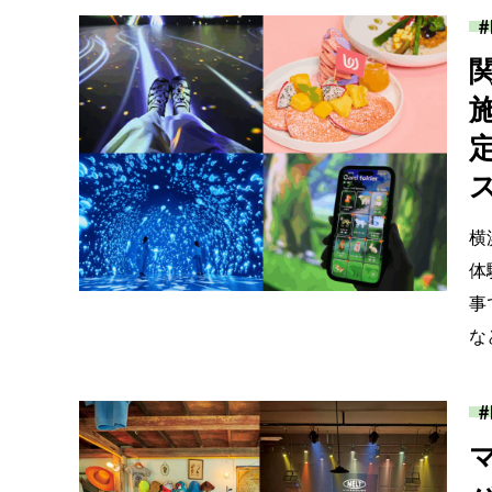
横
体
事
な