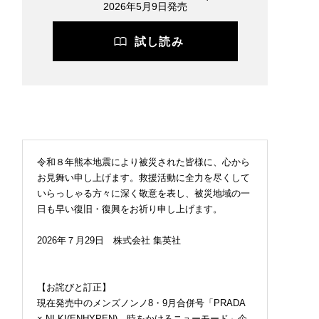
2026年5月9日発売
試し読み
令和８年熊本地震により被災された皆様に、心から
お見舞い申し上げます。救援活動に全力を尽くして
いらっしゃる方々に深く敬意を表し、被災地域の一
日も早い復旧・復興をお祈り申し上げます。
2026年７月29日 株式会社 集英社
【お詫びと訂正】
現在発売中のメンズノンノ8・9月合併号「PRADA
× NI-KI(ENHYPEN) 時をかけるニューモード」企