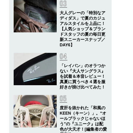
大人グレーの「特別なア
ディダス」で夏のカジュ
アルスタイルを上品に！
【人気ショップ＆ブラン
ドスタッフの夏の毎日更
新スニーカースナップ／
DAY6】
「レイバン」のオラつか
ない『大人サングラス』
を試着＆本音レビュー！
真夏に買うべき４選を服
好きが掛け比べてみた！
度肝を抜かれた「和風の
KEEN（キーン）」。“オ
ールブラックじゃないほ
う”の『ユニーク』は配
色が大天才！[編集者の愛