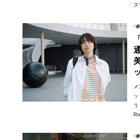
ズ
メ
ッ
う
R