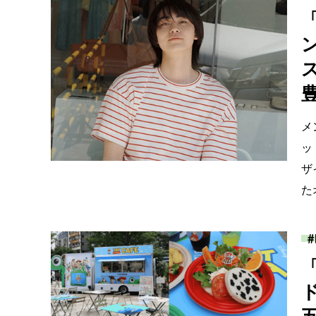
メ
ッ
ザ
た