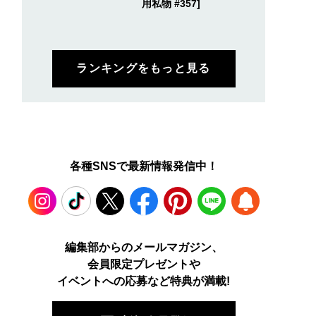
用私物 #357]
ランキングをもっと見る
各種SNSで最新情報発信中！
Instagram
TikTok
X
Facebook
Pinterest
LINE
WEB
編集部からのメールマガジン、
会員限定プレゼントや
PUSH
イベントへの応募など特典が満載!