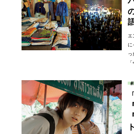
エ
に
っ
「