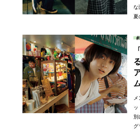
な
夏
メ
ッ
別
グ