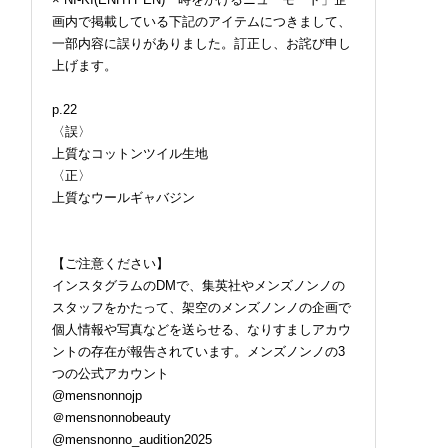
画内で掲載している下記のアイテムにつきまして、
一部内容に誤りがありました。訂正し、お詫び申し
上げます。
p.22
〈誤〉
上質なコットンツイル生地
〈正〉
上質なウールギャバジン
【ご注意ください】
インスタグラムのDMで、集英社やメンズノンノの
スタッフをかたって、架空のメンズノンノの企画で
個人情報や写真などを送らせる、なりすましアカウ
ントの存在が報告されています。メンズノンノの3
つの公式アカウント
@mensnonnojp
＠mensnonnobeauty
@mensnonno_audition2025