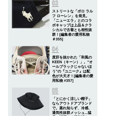
ストリートな「ポロ ラル
フ ローレン」を発見。
「ニューエラ」とのコラ
ボキャップは上品＆クラ
シカルで古着とも相性抜
群！[編集者の愛用私物
＃355]
度肝を抜かれた「和風の
KEEN（キーン）」。“オ
ールブラックじゃないほ
う”の『ユニーク』は配
色が大天才！[編集者の愛
用私物 #357]
「とにかく涼しい帽子」
ならアウトドアブランド
で。蒸れ知らず、冷感、
通気性抜群メッシュ...猛