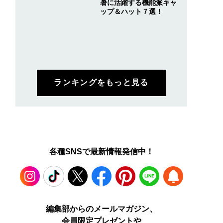
暑に活躍する機能派キャ
ップ＆ハット７選！
ランキングをもっと見る
各種SNSで最新情報発信中！
Instagram
TikTok
X
Facebook
Pinterest
LINE
WEB
編集部からのメールマガジン、
会員限定プレゼントや