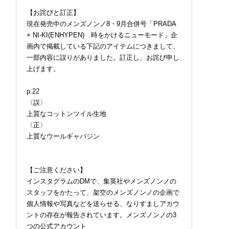
【お詫びと訂正】
現在発売中のメンズノンノ8・9月合併号「PRADA
× NI-KI(ENHYPEN) 時をかけるニューモード」企
画内で掲載している下記のアイテムにつきまして、
一部内容に誤りがありました。訂正し、お詫び申し
上げます。
p.22
〈誤〉
上質なコットンツイル生地
〈正〉
上質なウールギャバジン
【ご注意ください】
インスタグラムのDMで、集英社やメンズノンノの
スタッフをかたって、架空のメンズノンノの企画で
個人情報や写真などを送らせる、なりすましアカウ
ントの存在が報告されています。メンズノンノの3
つの公式アカウント