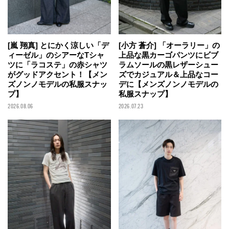
[嵐 翔真] とにかく涼しい「デ
[小方 蒼介] 「オーラリー」の
ィーゼル」のシアーなTシャ
上品な黒カーゴパンツにビブ
ツに「ラコステ」の赤シャツ
ラムソールの黒レザーシュー
がグッドアクセント！【メン
ズでカジュアル＆上品なコー
ズノンノモデルの私服スナッ
デに【メンズノンノモデルの
プ】
私服スナップ】
2026.08.06
2026.07.23