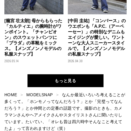
[籠宮 壮太朗] 母からもらった
[中田 圭祐] 「コンバース」の
「カルティエ」の腕時計がワ
ウエポンも「A.P.C.（アーペ
ンポイント。「チャンピオ
ーセー）」の特別なデニムも
ン」のスウェットパンツに
エイジングが愛しい。ワント
「プラダ」の革靴をミック
ーンな大人スニーカースタイ
ス。【メンズノンノモデルの
ルで。【メンズノンノモデル
私服スナップ】
の私服スナップ】
2026.05.14
2026.04.30
もっと見る
HOME
MODELSNAP
なんか最近いろいろ考えることが
多くって。「ホンモノってなんだろう？」とか「完璧ってなん
だろう？」とか仲間との定番の話題です。撮影のときも、カメ
ラマンさんやヘアメイクさんやスタイリストさんに聞いたりし
ています。たいてい、「オレも昔は四六時中そんなこと考えて
たよ」って言われますけど（笑）