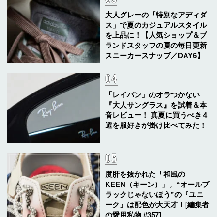
大人グレーの「特別なアディダ
ス」で夏のカジュアルスタイル
を上品に！【人気ショップ＆ブ
ランドスタッフの夏の毎日更新
スニーカースナップ／DAY6】
「レイバン」のオラつかない
『大人サングラス』を試着＆本
音レビュー！ 真夏に買うべき４
選を服好きが掛け比べてみた！
度肝を抜かれた「和風の
KEEN（キーン）」。“オールブ
ラックじゃないほう”の『ユニ
ーク』は配色が大天才！[編集者
の愛用私物 #357]