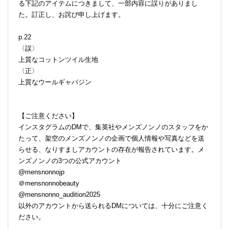
る下記のアイテムにつきまして、一部内容に誤りがありまし
た。訂正し、お詫び申し上げます。
p.22
〈誤〉
上質なコットンツイル生地
〈正〉
上質なウールギャバジン
【ご注意ください】
インスタグラムのDMで、集英社やメンズノンノのスタッフをか
たって、架空のメンズノンノの企画で個人情報や写真などを送
らせる、なりすましアカウントの存在が報告されています。メ
ンズノンノの3つの公式アカウント
@mensnonnojp
＠mensnonnobeauty
@mensnonno_audition2025
以外のアカウントから送られるDMについては、十分にご注意く
ださい。