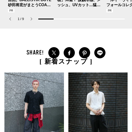
砂田将宏がまとうCOACH
ッシュ、UVカット...猛暑
フォールコレ
の新作フレグランス「コ
を快適に乗り切る“おしゃ
描くプレッピ
ーチ ピュア プラチナム
れアイテム”をレビューと
1
/
9
パルファム」
共に総まとめ。
[ 新着スナップ ]