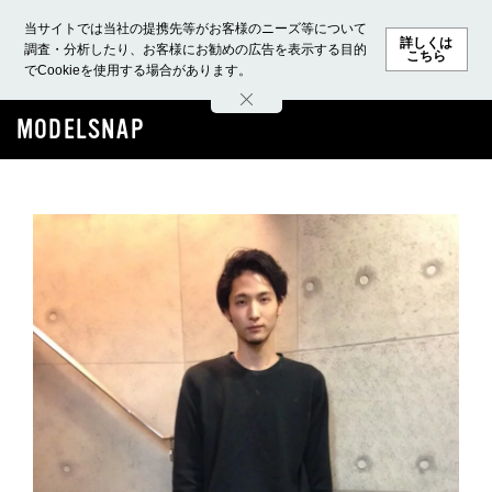
当サイトでは当社の提携先等がお客様のニーズ等について
詳しくは
調査・分析したり、お客様にお勧めの広告を表示する目的
こちら
でCookieを使用する場合があります。
ホーム
モデル募集
ランキング
ファッション
ビューテ
MODELSNAP