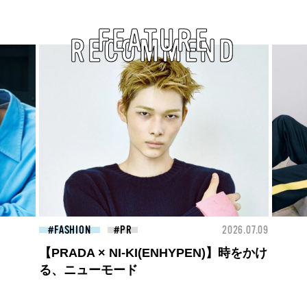
FEATURE
RECOMMEND
26.07.09
FASHION
2026.07.09
FAS
ロエベの新しい世界へようこそ。大胆な
コントラストとレイヤードの先に。装う
喜び、明るいスピリット