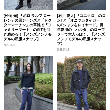
[石川 愛大] 「ユニクロ」のロ
[松岡 光] 「ポロ ラルフ ロー
ンTと「オニツカタイガー」
レン」の黒ジーンズと「ドク
のTシャツをレイヤード。長
ターマーチン」の革靴で「フ
年愛用の「ハルタ」のローフ
ァミリーマート」の白Tを引
ァーで大人っぽく。【メンズ
き締める！【メンズノンノモ
ノンノモデルの私服スナッ
デルの私服スナップ】
プ】
2026.06.11
2026.05.28