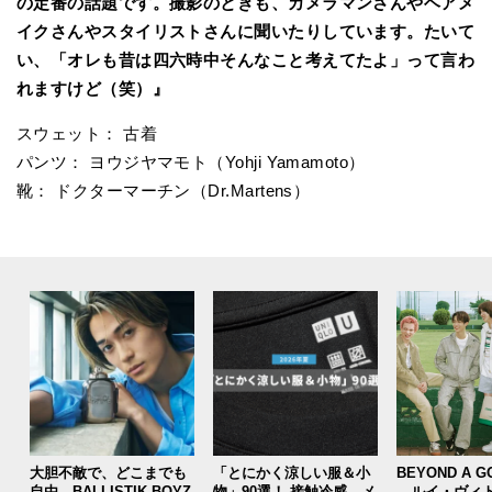
の定番の話題です。撮影のときも、カメラマンさんやヘアメ
イクさんやスタイリストさんに聞いたりしています。たいて
い、「オレも昔は四六時中そんなこと考えてたよ」って言わ
れますけど（笑）』
スウェット： 古着
パンツ： ヨウジヤマモト（Yohji Yamamoto）
靴： ドクターマーチン（Dr.Martens）
大胆不敵で、どこまでも
「とにかく涼しい服＆小
BEYOND A G
自由。BALLISTIK BOYZ
物」90選！ 接触冷感、メ
ルイ・ヴィト