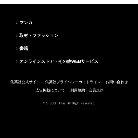
マンガ
少年マンガ
青年マンガ
少女マンガ
女性マンガ
取材・ファッション
週刊少年ジャンプ
週刊ヤングジャンプ
りぼん
Cookie
ファッション・美容
芸能・情報・スポーツ
書籍
ジャンプSQ
ヤングジャンプ定期購読デジタル
マーガレット
Cocohana
Seventeen
Myojo
Vジャンプ
ヤンジャン！
別冊マーガレット
office YOU
文芸・文庫・総合
学芸・ノンフィクション・新書
ライトノベル・ノベライズ
キッズ
オンラインストア・その他WEBサービス
non-no
週プレNEWS
最強ジャンプ
となりのヤングジャンプ
マンガMee公式サイト
マンガMee公式サイト
すばる
集英社学芸部 - 学芸・ノンフィクション
集英社Webマガジン コバルト
集英社みらい文庫
BAILA
週プレ グラジャパ!
オンラインストア
その他WEBサービス
少年ジャンプ+
グランドジャンプ
リマコミ
リマコミ
小説すばる
集英社ビジネス書
集英社オレンジ文庫
集英社の児童図書 S-KIDS.LAND
MAQUIA
Sportiva
OTO
集英社アドナビ
ジャンプTOON
ウルトラジャンプ
ジャンプTOON
ジャンプTOON
集英社公式サイト
集英社プライバシーガイドライン
お問い合わせ
集英社 文芸ステーション
集英社新書
シフォン文庫
SPUR
パラスポ
SHUEISHA MANGA-ART HERITAGE
集英社エディターズ・ラボ
ZEBRACK
少年ジャンプ+
ZEBRACK
ZEBRACK
広告掲載について
利用規約・会員規約
web 集英社文庫
集英社新書プラス - 知の水先案内人
ダッシュエックス文庫公式サイト
LEE
ジャンプキャラクターズストア
ジャンプルーキー！
ジャンプTOON
マンガMeets
マンガMeets
青春と読書
1日5分で、明日は変わる よみタイ yomitai
JUMP j-BOOKS
eclat
© SHUEISHA Inc. All Right Reserved.
HAPPY PLUS STORE
S-MANGA
ZEBRACK
S-MANGA
S-MANGA
アジア人物史
kotoba
T JAPAN
SHUEISHA VOX
集英社ジャンプリミックス
S-MANGA
集英社コミック文庫
集英社コミック文庫
e!集英社
HAPPY PLUS ONE
LEEマルシェ
集英社コミック文庫
集英社ジャンプリミックス
情報・知識＆オピニオン imidas
MEN'S NON-NO
SHOP Marisol
集英社コミック文庫
UOMO
eclat premium