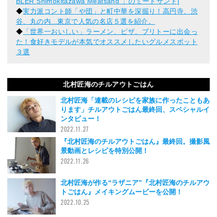
BLER Shimokitazawa Meatsand 」のミートサンド]
◆
実力派コント師「や団」と町中華を深掘り！高円寺、渋
谷、丸の内...東京で人気の名店５選を紹介。
◆
「世界一おいしい」ラーメン、ピザ、ブリトーに出会っ
た！食好きモデルが本気でオススメしたいグルメスポット
３選
北村匠海のチルアウトごはん
北村匠海「連載のレシピを家族に作ったこともあ
ります」チルアウトごはん最終回、スペシャルイ
ンタビュー！
2022.11.27
『北村匠海のチルアウトごはん』最終回。撮影風
景動画とレシピを特別公開！
2022.11.26
北村匠海が作る“ラザニア”『北村匠海のチルアウ
トごはん』メイキングムービーを公開！
2022.10.25