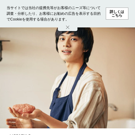
当サイトでは当社の提携先等がお客様のニーズ等について
詳しくは
調査・分析したり、お客様にお勧めの広告を表示する目的
こちら
でCookieを使用する場合があります。
ホーム
モデル募集
ランキング
ファッション
ビューテ