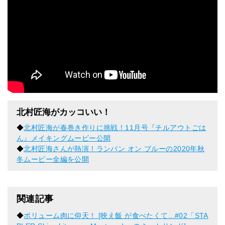
北村匠海がカッコいい！
◆
北村匠海が春巻き作りに挑戦！11月号『チルアウトごは
ん』メイキングムービー公開
◆
北村匠海さんが熱演！ランバン オン ブルーの2020年秋
冬ムービー全編を公開
関連記事
◆
ボリューム肉に仰天！ [映え飯 が食べたくて...#02「STA