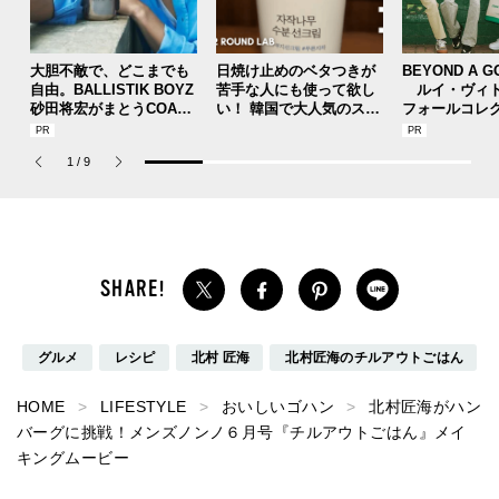
大胆不敵で、どこまでも
日焼け止めのベタつきが
BEYOND A G
自由。BALLISTIK BOYZ
苦手な人にも使って欲し
ルイ・ヴィト
砂田将宏がまとうCOACH
い！ 韓国で大人気のスト
フォールコレ
の新作フレグランス「コ
レスフリーな“水分サンク
描くプレッピ
ーチ ピュア プラチナム
リーム”
1
/
9
パルファム」
グルメ
レシピ
北村 匠海
北村匠海のチルアウトごはん
HOME
LIFESTYLE
おいしいゴハン
北村匠海がハン
バーグに挑戦！メンズノンノ６月号『チルアウトごはん』メイ
キングムービー