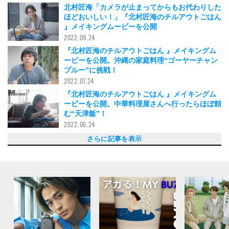
北村匠海「カメラが止まってからもお代わりした
ほどおいしい！」『北村匠海のチルアウトごはん
』メイキングムービーを公開
2022.09.24
『北村匠海のチルアウトごはん 』メイキングム
ービーを公開。沖縄の家庭料理“ゴーヤーチャン
プルー”に挑戦！
2022.07.24
『北村匠海のチルアウトごはん 』メイキングム
ービーを公開。中華料理屋さんへ行ったらほぼ頼
む“天津飯”！
2022.06.24
『北村匠海のチルアウトごはん 』メイキングム
『北村匠海のチルアウトごはん』メイキングムー
北村匠海、フレンチトーストを作るのは高校生以
意外と簡単？ 北村匠海が薫製に挑戦。『チルア
北村匠海と一緒にジューシーな鶏の照り焼き作
北村匠海が栄養たっぷりな和定食作りに挑戦！
北村匠海が思い出のメニュー、ムースーローを作
【北村匠海の料理動画】 メンズノンノ連載『チ
【北村匠海の料理動画】 メンズノンノ連載『チ
北村匠海と夏にぴったりなタコスを！『チルアウ
北村匠海がペペロンチーノ作りに挑戦！『チルア
北村匠海がからあげを揚げる！『チルアウトごは
北村匠海と水餃子を包む！『チルアウトごはん』
北村匠海と一緒にクラムチャウダー作り！『チル
北村匠海が作るホイコーロー！『チルアウトごは
北村匠海と一緒にサンラータンが作れる！『チル
【まとめ】北村匠海連載『チルアウトごはん』が
レシピ付き！北村匠海と一緒にオムライスが作れ
北村匠海が鶏五目ごはんを料理する！メンズノン
北村匠海がペンネアラビアータを作る！ メンズ
北村匠海が炒飯を作る！ メンズノンノ９月号
北村匠海がルーローハンに挑戦！ メンズノンノ
北村匠海がとんかつを揚げる！ メンズノンノ７
北村匠海がハンバーグに挑戦！メンズノンノ６月
北村匠海が四川風麻婆豆腐を作る！メンズノンノ
北村匠海が豚の角煮を作ります！メンズノンノ４
北村匠海が作るカルボナーラ。メンズノンノ３月
北村匠海がサーモンのムニエルに初挑戦！ メン
北村匠海がガパオライスを作る！ メンズノンノ
さらに記事を表示
ービーを公開。作るのはビールとも相性抜群
ビーを公開。肉じゃがはフライパンでも作れる！
来！ 『チルアウトごはん』メイキングムービー
ウトごはん』メイキングムービー公開！
り！『チルアウトごはん』メイキングムービー公
『チルアウトごはん』メイキングムービー公開
る！『チルアウトごはん』メイキングムービー公
ルアウトごはん』メイキングムービーまとめ（v
ルアウトごはん』メイキングムービーまとめ（v
トごはん』メイキングムービー公開
ウトごはん』メイキングムービー公開
ん』メイキングムービー公開
メイキングムービー公開
アウトごはん』メイキングムービー公開
ん』メイキングムービー公開
アウトごはん』メイキングムービー
２年目に突入！ 好評のメイキングムービーを一
る『チルアウトごはん』メイキングムービー
ノ12月号『チルアウトごはん』メイキングムー
ノンノ10月号『チルアウトごはん』メイキング
『チルアウトごはん』メイキングムービー
８月号『チルアウトごはん』メイキングムービー
月号『チルアウトごはん』メイキングムービー
号『チルアウトごはん』メイキングムービー
５月号『チルアウトごはん』メイキングムービー
月号『チルアウトごはん』メイキングムービー
号『チルアウトごはん』メイキングムービー
ズノンノ２月号『チルアウトごはん』メイキング
連載『チルアウトごはん』、第１回のメイキング
の“チヂミ”！
公開
開
開
ol.17~19）
ol.14~16）
気見！
ビー公開
ムービー
ムービー
ムービーを公開
2022.04.24
2021.12.22
2021.10.22
2021.07.18
2021.06.21
2021.05.19
2021.04.17
2021.03.20
2021.02.14
2021.01.13
2020.12.10
2020.08.07
2020.07.09
2020.06.09
2020.05.09
2020.04.09
2020.03.09
2020.02.08
2022.05.22
2022.03.23
2021.11.24
2021.09.21
2021.08.23
2021.08.19
2021.01.03
2020.11.13
2020.09.09
2020.01.09
2019.12.09