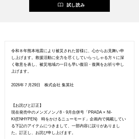
試し読み
令和８年熊本地震により被災された皆様に、心からお見舞い申
し上げます。救援活動に全力を尽くしていらっしゃる方々に深
く敬意を表し、被災地域の一日も早い復旧・復興をお祈り申し
上げます。
2026年７月29日 株式会社 集英社
【お詫びと訂正】
現在発売中のメンズノンノ8・9月合併号「PRADA × NI-
KI(ENHYPEN) 時をかけるニューモード」企画内で掲載してい
る下記のアイテムにつきまして、一部内容に誤りがありまし
た。訂正し、お詫び申し上げます。