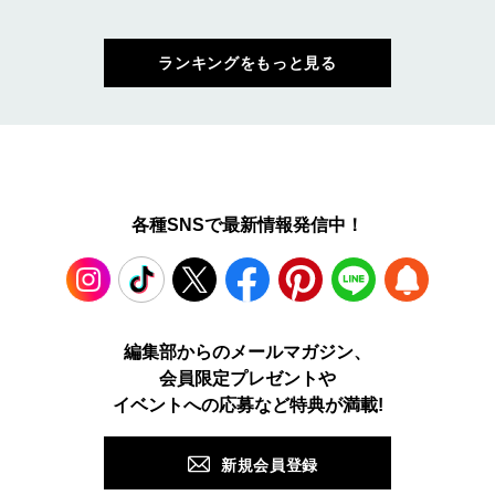
ランキングをもっと見る
各種SNSで最新情報発信中！
Instagram
TikTok
X
Facebook
Pinterest
LINE
WEB
編集部からのメールマガジン、
会員限定プレゼントや
PUSH
イベントへの応募など特典が満載!
新規会員登録