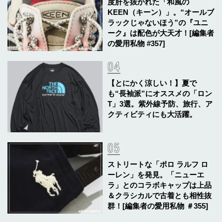
度肝を抜かれた「和風の
KEEN（キーン）」。“オールブ
ラックじゃないほう”の『ユニ
ーク』は配色が大天才！[編集者
の愛用私物 #357]
【とにかく涼しい！】夏で
も“長袖派”にオススメの「ロン
T」3選。紫外線予防、旅行、ア
クティビティにも大活躍。
ストリートな「ポロ ラルフ ロ
ーレン」を発見。「ニューエ
ラ」とのコラボキャップは上品
＆クラシカルで古着とも相性抜
群！[編集者の愛用私物 ＃355]