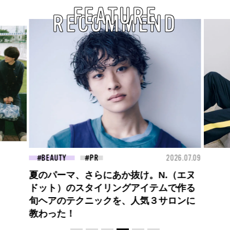
FEATURE
RECOMMEND
26.07.09
FASHION
2026.07.09
FAS
ロエベの新しい世界へようこそ。大胆な
コントラストとレイヤードの先に。装う
喜び、明るいスピリット