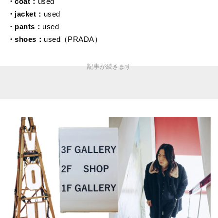
・coat：
used
・jacket：
used
・pants：
used
・shoes：
used（PRADA）