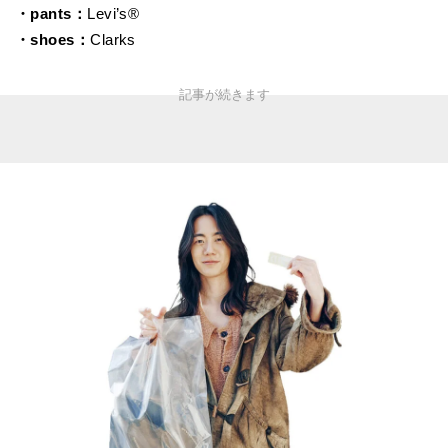
・pants：
Levi’s®
・shoes：
Clarks