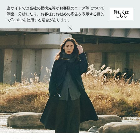
当サイトでは当社の提携先等がお客様のニーズ等について
詳しくは
調査・分析したり、お客様にお勧めの広告を表示する目的
こちら
でCookieを使用する場合があります。
ホーム
モデル募集
ランキング
ファッション
ビューテ