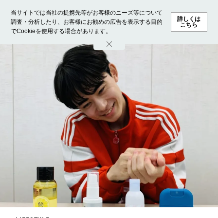
当サイトでは当社の提携先等がお客様のニーズ等について
詳しくは
調査・分析したり、お客様にお勧めの広告を表示する目的
こちら
でCookieを使用する場合があります。
ホーム
モデル募集
ランキング
ファッション
ビューテ