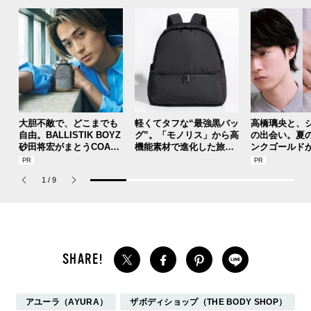
大胆不敵で、どこまでも
軽くてタフな“最強黒バッ
高橋璃央と、
自由。BALLISTIK BOYZ
グ”。「モノリス」から高
の出会い。夏
砂田将宏がまとうCOACH
機能素材で進化した旅行
ンクゴールド
の新作フレグランス「コ
や通勤に大活躍な全５型
SUMMER PIN
ーチ ピュア プラチナム
が登場！
Jouete! Vol.1
1
/
9
パルファム」
アユーラ（AYURA）
ザボディショップ（THE BODY SHOP）