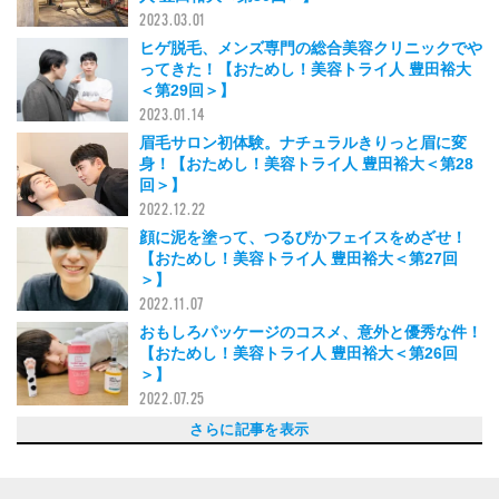
2023.03.01
ヒゲ脱毛、メンズ専門の総合美容クリニックでや
ってきた！【おためし！美容トライ人 豊田裕大
＜第29回＞】
2023.01.14
眉毛サロン初体験。ナチュラルきりっと眉に変
身！【おためし！美容トライ人 豊田裕大＜第28
回＞】
2022.12.22
顔に泥を塗って、つるぴかフェイスをめざせ！
【おためし！美容トライ人 豊田裕大＜第27回
＞】
2022.11.07
おもしろパッケージのコスメ、意外と優秀な件！
【おためし！美容トライ人 豊田裕大＜第26回
＞】
2022.07.25
頭皮がさえわたる！リファのヘッドスパ&点滴美
“砂漠乾燥肌”の同士に贈る！ 外出先でもこまめ
予算１万円で美容アイテム６品をプレゼン！～豊
予算１万円で美容アイテム５品をプレゼン！～樋
シートマスクで極上の肌を手に入れろッ！【おた
今の時期ならでは。豊作のアレ、比べてみた！
ルームフレグランスで癒されたい！ 【おため
100均で美容スキマ名品をディグってきた！【お
続けよう...唇に自信が持てる集中リップケア（後
唇が荒れると4歳老ける!? リップクリーム、抵
顔周りをケアできる美容ギア...全部欲しい！
ボディ保湿で最強の「ひじ」になる！【おため
おためし！美容トライ人 豊田裕大＜第13回＞
おためし！美容トライ人 豊田裕大＜第12回＞
おためし！美容トライ人 豊田裕大＜第11回＞
おためし！美容トライ人 豊田裕大＜第10回＞
おためし！美容トライ人 豊田裕大＜第９回＞
おためし！美容トライ人 豊田裕大＜第８回＞
おためし！美容トライ人 豊田裕大＜第７回＞
おためし！美容トライ人 豊田裕大＜第6回＞「初
おためし！美容トライ人 豊田裕大＜第5回＞「ド
おためし！美容トライ人 豊田裕大＜第４回＞「B
おためし！美容トライ人 豊田裕大＜第3回＞「最
おためし！美容トライ人 豊田裕大＜第２回＞
【新連載】おためし！美容トライ人 豊田裕大＜
さらに記事を表示
容で、セレブ夏気分【おためし！美容トライ人
に保湿できるミスト３選【おためし！美容トライ
田おすすめ編【おためし！美容トライ人 豊田裕
之津おすすめ編【おためし！美容トライ人 豊田
めし！美容トライ人 豊田裕大＜第21回＞】
【おためし！美容トライ人 豊田裕大＜第20回
し！美容トライ人 豊田裕大＜第19回＞】
ためし！美容トライ人 豊田裕大＜第18回＞】
編）【おためし！美容トライ人 豊田裕大＜第17
抗なく使うべし！（前編）【おためし！美容トラ
【おためし！美容トライ人 豊田裕大＜第15回
し！美容トライ人 豊田裕大＜第14回＞】
「めちゃくちゃ気に入ったハンドクリームは」
「シカアイテムって、なんだ！？」（後編）
「シカアイテムって、なんだ！？」（前編）
「知られざる、部分パックの世界」（後編）
「知られざる、部分パックの世界」（前編）
「美容パイセンと香水について語り合いたい！」
「美容パイセンと香水について語り合いたい！」
ネイルに大興奮、ポージングもばっちり！」
ライシャンプーってなに？？」
Bクリームためしてみた」
強の頭皮マッサージグッズを求めて...」
「酵素洗顔やってみた！」
第１回＞「色んなタイプの日焼け止めくらべてみ
豊田裕大＜第25回＞】
人 豊田裕大＜第24回＞】
大＜第23回＞】
裕大＜第22回＞】
＞】
回＞】
イ人 豊田裕大＜第16回＞】
＞】
（後編）
（前編）
た！」
2022.04.25
2022.03.28
2022.02.28
2022.01.10
2021.12.06
2021.11.28
2021.11.14
2021.11.02
2021.10.11
2021.08.23
2021.08.16
2021.07.26
2021.07.12
2021.06.28
2022.07.14
2022.07.04
2022.06.21
2022.06.07
2022.04.12
2022.02.14
2022.02.08
2022.01.24
2021.09.27
2021.09.13
2021.06.15