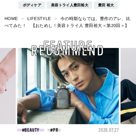
ボディケア
美容トライ人豊田裕大
豊田 裕大
HOME
LIFESTYLE
今の時期ならでは。豊作のアレ、比
べてみた！ 【おためし！美容トライ人 豊田裕大＜第20回＞】
FEATURE
RECOMMEND
26.07.27
FASHION
2026.07.09
FAS