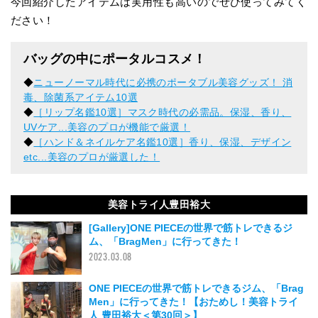
今回紹介したアイテムは実用性も高いのでぜひ使ってみてく
ださい！
バッグの中にポータルコスメ！
◆
ニューノーマル時代に必携のポータブル美容グッズ！ 消
毒、除菌系アイテム10選
◆
［リップ名鑑10選］マスク時代の必需品。保湿、香り、
UVケア...美容のプロが機能で厳選！
◆
［ハンド＆ネイルケア名鑑10選］香り、保湿、デザイン
etc...美容のプロが厳選した！
美容トライ人豊田裕大
[Gallery]ONE PIECEの世界で筋トレできるジ
ム、「BragMen」に行ってきた！
2023.03.08
ONE PIECEの世界で筋トレできるジム、「Brag
Men」に行ってきた！【おためし！美容トライ
人 豊田裕大＜第30回＞】