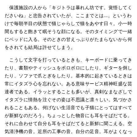
保護施設の人から「キジトラは暴れん坊です。覚悟してく
ださいね」と忠告されていたが、ここまでとは...。というわ
けで毎朝半目の状態で猫じゃらしで猫をあやす日々。小一時
間もすると飽きて眠そうな顔になる。そのタイミングで一緒
にベッドに入る。そのときの甘えっぷりがたまらないから何
をされても結局は許せてしまう。
こうして文字を打っているときも、キーボードに乗ってき
たり、書類やティッシュをボロボロにしたり、ギターを倒し
たり、ソファで爪とぎをしたり。基本的に起きているときは
常にイタズラ心を忘れない。ある意味サービス精神旺盛な芸
達者である。イラッとすることも多いが、真剣なまなざしで
イタズラに情熱を注ぐその姿は不思議と凛々しい。気づかさ
れることもある。何げない生活音でも子猫にとってはすべて
が新鮮なのだろう。ちょっとした物音にも耳をそばだてる。
それに合わせて自分も耳をそばだてると新鮮に聞こえる。空
気清浄機の音。近所の工事の音。自分の足音。耳がよくなっ