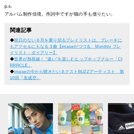
p.s.
アルバム制作佳境。作詞中ですが猫の手も借りたい。
関連記事
◆
祝日のない６月を乗り切るプレイリストは、ブレーキに
もアクセルにもなる３曲【imaseがつづる、Monthly プレ
イリスト・ダイアリー】
◆
世界が熱視線！ “違い”を楽しむヒップホップクルー「CI
RRRCLE」
◆
imaseの今から聴きたいネクストBUZZアーティスト 第
10回『友成空』