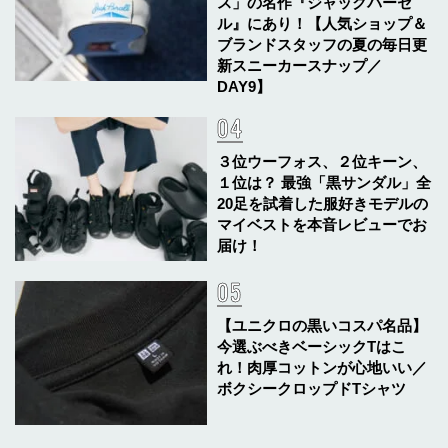
ス」の名作『ジャックパーセ
ル』にあり！【人気ショップ＆
ブランドスタッフの夏の毎日更
新スニーカースナップ／
DAY9】
３位ウーフォス、２位キーン、
１位は？ 最強「黒サンダル」全
20足を試着した服好きモデルの
マイベストを本音レビューでお
届け！
【ユニクロの黒いコスパ名品】
今選ぶべきベーシックTはこ
れ！肉厚コットンが心地いい／
ボクシークロップドTシャツ