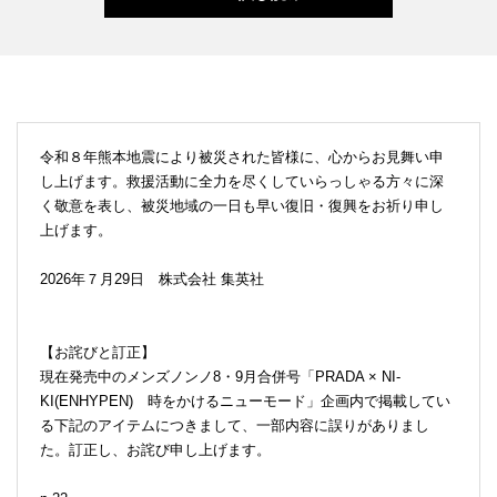
令和８年熊本地震により被災された皆様に、心からお見舞い申
し上げます。救援活動に全力を尽くしていらっしゃる方々に深
く敬意を表し、被災地域の一日も早い復旧・復興をお祈り申し
上げます。
2026年７月29日 株式会社 集英社
【お詫びと訂正】
現在発売中のメンズノンノ8・9月合併号「PRADA × NI-
KI(ENHYPEN) 時をかけるニューモード」企画内で掲載してい
る下記のアイテムにつきまして、一部内容に誤りがありまし
た。訂正し、お詫び申し上げます。