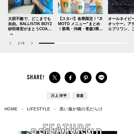
大胆不敵で、どこまでも
【スタバ】各県限定！“JI
オールネイビ
自由。BALLISTIK BOYZ
MOTO メニュー”まとめ
オッケー。ア
砂田将宏がまとうCOACH
！群馬・沖縄・青森3県分
エブリワン、
の新作フレグランス「コ
を一覧チェック
のコラボスニ
ーチ ピュア プラチナム
本当ですか？[
1
/
9
パルファム」
用私物 #362]
川上 洋平
音楽
HOME
LIFESTYLE
黒い服が猫の毛だらけ
FEATURE
RECOMMEND