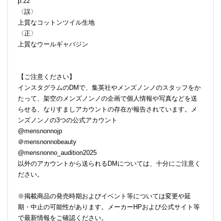
p.22
〈誤〉
上質なコットンツイル生地
〈正〉
上質なウールギャバジン
【ご注意ください】
インスタグラムのDMで、集英社やメンズノンノのスタッフをか
たって、架空のメンズノンノの企画で個人情報や写真などを送
らせる、なりすましアカウントの存在が報告されています。メ
ンズノンノの3つの公式アカウント
@mensnonnojp
＠mensnonnobeauty
@mensnonno_audition2025
以外のアカウントから送られるDMについては、十分にご注意く
ださい。
※掲載商品の発売時期およびイベント等については変更や延
期・中止の可能性があります。メーカーHPおよび公式サイト等
で最新情報をご確認ください。