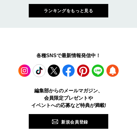
ランキングをもっと見る
各種SNSで最新情報発信中！
Instagram
TikTok
X
Facebook
Pinterest
LINE
WEB
編集部からのメールマガジン、
会員限定プレゼントや
PUSH
イベントへの応募など特典が満載!
新規会員登録