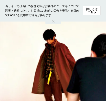
当サイトでは当社の提携先等がお客様のニーズ等について
詳しくは
調査・分析したり、お客様にお勧めの広告を表示する目的
こちら
でCookieを使用する場合があります。
ホーム
モデル募集
ランキング
ファッション
ビューテ