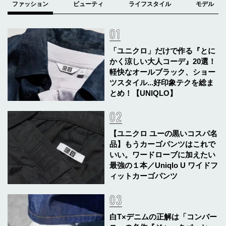
「ユニクロ」だけで作る『とに
かく涼しい大人コーデ』20選！
軽快なオールブラック、ショー
ツスタイル...好印象テクを総ま
とめ！【UNIQLO】
【ユニクロ ユーの黒いコスパ名
品】もうカーゴパンツはこれで
いい。ワードローブに加えたい
最強の１本／Uniqlo U ワイドフ
ィットカーゴパンツ
白T×デニムの正解は「コンバー