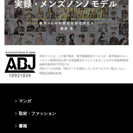
ABJマークは、この電子書店・電子書籍配信サービスが、著作権者からコ
ンテンツ使用許諾を得た正規版配信サービスであることを示す登録商標(登
録番号第6091713号)です。
ABJマークの詳細、ABJマークを掲示しているサービスの一覧はこちら。
https://aebs.or.jp/
マンガ
少年マンガ
青年マンガ
少女マンガ
女性マンガ
取材・ファッション
週刊少年ジャンプ
週刊ヤングジャンプ
りぼん
Cookie
ファッション・美容
芸能・情報・スポーツ
書籍
ジャンプSQ
ヤングジャンプ定期購読デジタル
マーガレット
Cocohana
Seventeen
Myojo