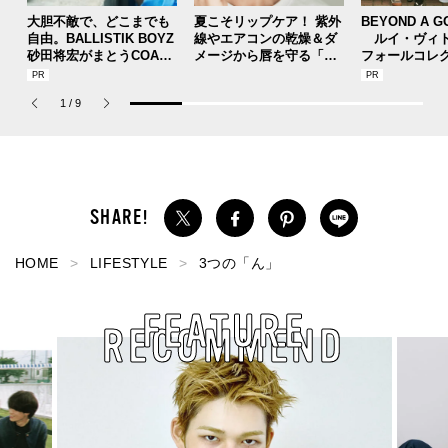
大胆不敵で、どこまでも
夏こそリップケア！ 紫外
BEYOND A G
自由。BALLISTIK BOYZ
線やエアコンの乾燥＆ダ
ルイ・ヴィト
砂田将宏がまとうCOACH
メージから唇を守る「リ
フォールコレ
の新作フレグランス「コ
ップクリーム」おすすめ
描くプレッピ
ーチ ピュア プラチナム
５選。［キュレル、Anua
1
/
9
パルファム」
、ほか］
HOME
LIFESTYLE
3つの「ん」
FEATURE
RECOMMEND