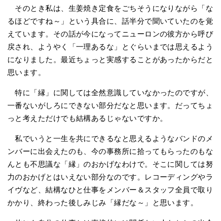
そのとき私は、生姜焼き定食をごちそうになりながら「な
るほどですね～」という具合に、話半分で聞いていたのを覚
えています。その話が今になってニューロンの彼方から呼び
戻され、ようやく「一理あるな」とぐらいまでは思えるよう
になりました。最近ちょっと実感することがあったからだと
思います。
特に「縁」に関しては全然意識していなかったのですが、
一番ないがしろにできない部分だなと思います。だってちょ
っと考えただけでも結構あるじゃないですか。
私でいうと一生を共にできるなと思えるようなバンドのメ
ンバーに出会えたのも、今の事務所に拾ってもらったのもな
んとも不思議な「縁」のおかげなわけで。そこに関しては努
力のおかげとはいえない部分なのです。レコーディングやラ
イヴなど、結構なひと仕事をメンバー＆スタッフ全員で取り
かかり、終わった後しみじみ「縁だな～」と思います。