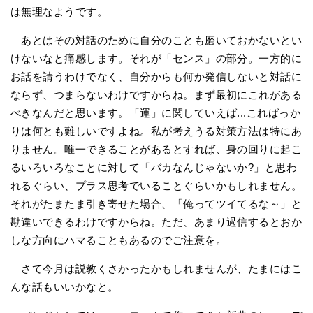
は無理なようです。
あとはその対話のために自分のことも磨いておかないとい
けないなと痛感します。それが「センス」の部分。一方的に
お話を請うわけでなく、自分からも何か発信しないと対話に
ならず、つまらないわけですからね。まず最初にこれがある
べきなんだと思います。「運」に関していえば...こればっか
りは何とも難しいですよね。私が考えうる対策方法は特にあ
りません。唯一できることがあるとすれば、身の回りに起こ
るいろいろなことに対して「バカなんじゃないか?」と思わ
れるぐらい、プラス思考でいることぐらいかもしれません。
それがたまたま引き寄せた場合、「俺ってツイてるな～」と
勘違いできるわけですからね。ただ、あまり過信するとおか
しな方向にハマることもあるのでご注意を。
さて今月は説教くさかったかもしれませんが、たまにはこ
んな話もいいかなと。