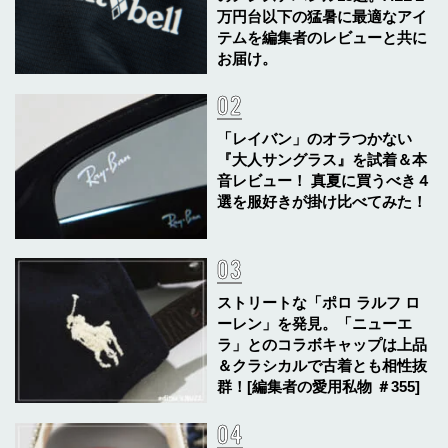
万円台以下の猛暑に最適なアイ
テムを編集者のレビューと共に
お届け。
「レイバン」のオラつかない
『大人サングラス』を試着＆本
音レビュー！ 真夏に買うべき４
選を服好きが掛け比べてみた！
ストリートな「ポロ ラルフ ロ
ーレン」を発見。「ニューエ
ラ」とのコラボキャップは上品
＆クラシカルで古着とも相性抜
群！[編集者の愛用私物 ＃355]