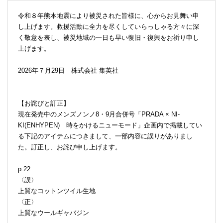
令和８年熊本地震により被災された皆様に、心からお見舞い申
し上げます。救援活動に全力を尽くしていらっしゃる方々に深
く敬意を表し、被災地域の一日も早い復旧・復興をお祈り申し
上げます。
2026年７月29日 株式会社 集英社
【お詫びと訂正】
現在発売中のメンズノンノ8・9月合併号「PRADA × NI-
KI(ENHYPEN) 時をかけるニューモード」企画内で掲載してい
る下記のアイテムにつきまして、一部内容に誤りがありまし
た。訂正し、お詫び申し上げます。
p.22
〈誤〉
上質なコットンツイル生地
〈正〉
上質なウールギャバジン