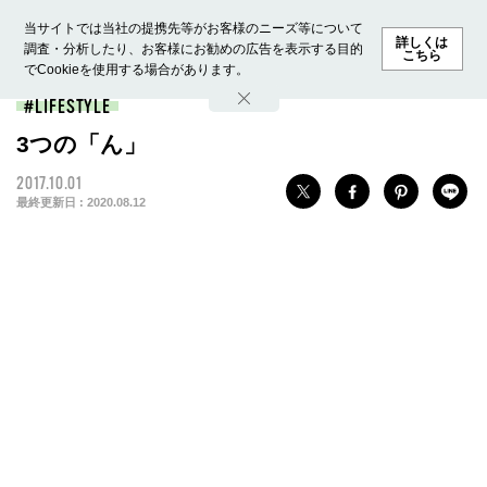
当サイトでは当社の提携先等がお客様のニーズ等について
詳しくは
調査・分析したり、お客様にお勧めの広告を表示する目的
こちら
でCookieを使用する場合があります。
ホーム
モデル募集
ランキング
ファッション
ビューテ
LIFESTYLE
3つの「ん」
2017.10.01
最終更新日 :
2020.08.12