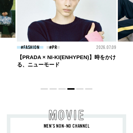
26.07.09
FASHION
2026.07.09
FAS
ロエベの新しい世界へようこそ。大胆な
コントラストとレイヤードの先に。装う
喜び、明るいスピリット
MOVIE
MEN’S NON-NO CHANNEL