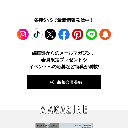
各種SNSで最新情報発信中！
Instagram
TikTok
X
Facebook
Pinterest
LINE
WEB
編集部からのメールマガジン、
会員限定プレゼントや
PUSH
イベントへの応募など特典が満載!
新規会員登録
MAGAZINE