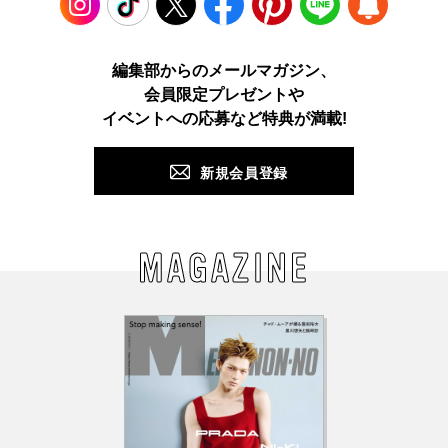
Instagram
TikTok
X
Facebook
Pinterest
LINE
WEB
編集部からのメールマガジン、
会員限定プレゼントや
PUSH
イベントへの応募など特典が満載!
新規会員登録
MAGAZINE