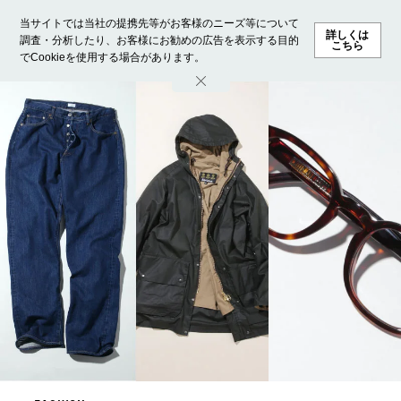
当サイトでは当社の提携先等がお客様のニーズ等について
詳しくは
調査・分析したり、お客様にお勧めの広告を表示する目的
こちら
でCookieを使用する場合があります。
ホーム
モデル募集
ランキング
ファッション
ビューテ