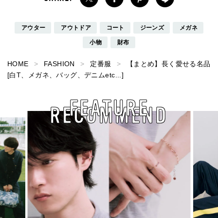
アウター
アウトドア
コート
ジーンズ
メガネ
小物
財布
HOME
FASHION
定番服
【まとめ】長く愛せる名品
[白T、メガネ、バッグ、デニムetc...]
FEATURE
RECOMMEND