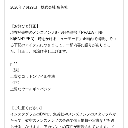
2026年７月29日 株式会社 集英社
【お詫びと訂正】
現在発売中のメンズノンノ8・9月合併号「PRADA × NI-
KI(ENHYPEN) 時をかけるニューモード」企画内で掲載してい
る下記のアイテムにつきまして、一部内容に誤りがありまし
た。訂正し、お詫び申し上げます。
p.22
〈誤〉
上質なコットンツイル生地
〈正〉
上質なウールギャバジン
【ご注意ください】
インスタグラムのDMで、集英社やメンズノンノのスタッフをか
たって、架空のメンズノンノの企画で個人情報や写真などを送
らせる、なりすましアカウントの存在が報告されています。メ