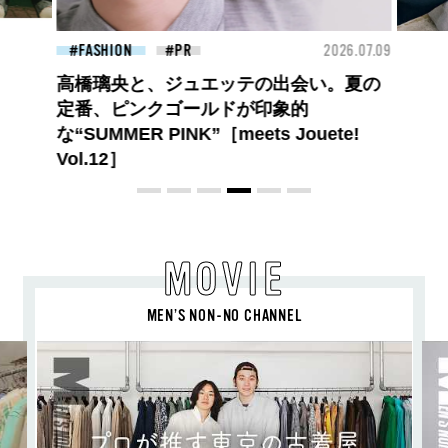
26.07.09
FASHION
2026.07.09
BEA
ロエベの新しい世界へようこそ。大胆な
コントラストとレイヤードの先に。装う
喜び、明るいスピリット
MOVIE
MEN’S NON-NO CHANNEL