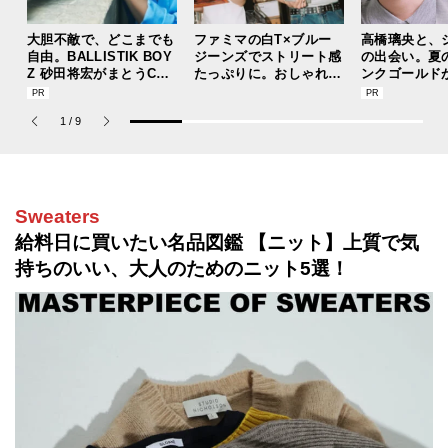
大胆不敵で、どこまでも
ファミマの白T×ブルー
高橋璃央と、
自由。BALLISTIK BOY
ジーンズでストリート感
の出会い。夏
Z 砂田将宏がまとうCOA
たっぷりに。おしゃれな
ンクゴールド
CHの新作フレグランス
人が集う「ソウル」のシ
“SUMMER P
「コーチ ピュア プラチ
ョップ、コミュニティス
ets Jouete! 
1
/
9
ナム パルファム」
ナップ！
Sweaters
給料日に買いたい名品図鑑 【ニット】上質で気
持ちのいい、大人のためのニット5選！