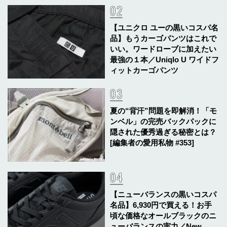
【ユニクロ ユーの黒いコスパ名
品】もうカーゴパンツはこれで
いい。ワードローブに加えたい
最強の１本／Uniqlo U ワイドフ
ィットカーゴパンツ
夏の“背汗”問題を即解消！「モ
ンベル」の完売バックパックに
隠された優秀過ぎる秘密とは？
[編集者の愛用私物 #353]
【ニューバランスの黒いコスパ
名品】6,930円で買える！お手
頃な価格なオールブラックのニ
ューバランスの実力／New