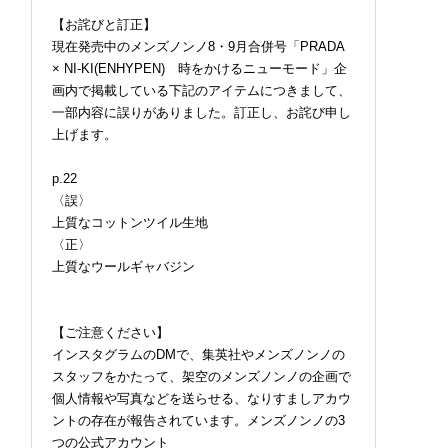
【お詫びと訂正】
現在発売中のメンズノンノ8・9月合併号「PRADA
× NI-KI(ENHYPEN) 時をかけるニューモード」企
画内で掲載している下記のアイテムにつきまして、
一部内容に誤りがありました。訂正し、お詫び申し
上げます。
p.22
〈誤〉
上質なコットンツイル生地
〈正〉
上質なウールギャバジン
【ご注意ください】
インスタグラムのDMで、集英社やメンズノンノの
スタッフをかたって、架空のメンズノンノの企画で
個人情報や写真などを送らせる、なりすましアカウ
ントの存在が報告されています。メンズノンノの3
つの公式アカウント