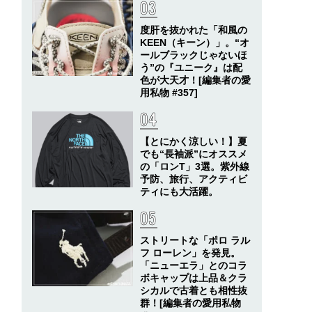
度肝を抜かれた「和風の
KEEN（キーン）」。“オ
ールブラックじゃないほ
う”の『ユニーク』は配
色が大天才！[編集者の愛
用私物 #357]
【とにかく涼しい！】夏
でも“長袖派”にオススメ
の「ロンT」3選。紫外線
予防、旅行、アクティビ
ティにも大活躍。
ストリートな「ポロ ラル
フ ローレン」を発見。
「ニューエラ」とのコラ
ボキャップは上品＆クラ
シカルで古着とも相性抜
群！[編集者の愛用私物