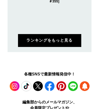
＃355]
ランキングをもっと見る
各種SNSで最新情報発信中！
Instagram
TikTok
X
Facebook
Pinterest
LINE
WEB
編集部からのメールマガジン、
会員限定プレゼントや