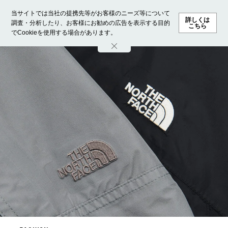
当サイトでは当社の提携先等がお客様のニーズ等について
詳しくは
調査・分析したり、お客様にお勧めの広告を表示する目的
こちら
でCookieを使用する場合があります。
ホーム
モデル募集
ランキング
ファッション
ビューテ