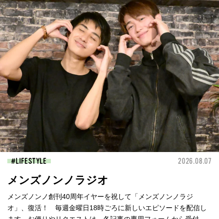
LIFESTYLE
2026.08.07
メンズノンノラジオ
メンズノンノ創刊40周年イヤーを祝して「メンズノンノラジ
オ」、復活！ 毎週金曜日18時ごろに新しいエピソードを配信し
ます。お便りやリクエストは、各記事の専用フォームから受付