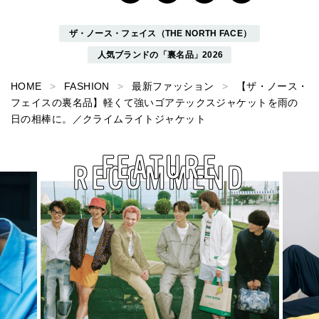
ザ・ノース・フェイス（THE NORTH FACE）
人気ブランドの「裏名品」2026
HOME
FASHION
最新ファッション
【ザ・ノース・
フェイスの裏名品】軽くて強いゴアテックスジャケットを雨の
日の相棒に。／クライムライトジャケット
FEATURE
RECOMMEND