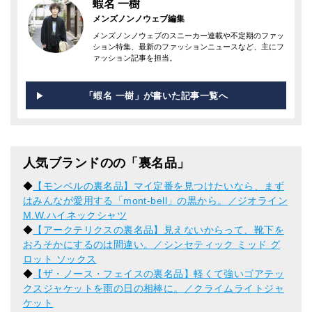
蝦名 一樹
メンズノンノウェブ編集
メンズノンノウェブのスニーカー連載や不定期のファッ
ション特集、最新のファッションニュースなど、主にフ
ァッション記事を担当。
「蝦名 一樹」が書いた記事一覧へ
人気ブランドのの「裏名品」
◆
【モンベルの裏名品】マイ定番を見つけたいなら、まず
はみんなが愛用する「mont-bell」の黒から。／ジオライン
M.W.ハイネックシャツ
◆
【アークテリクスの裏名品】見えないからって、靴下を
おろそかにするのは間違い。／シンセティック ミッド グ
ロット ソックス
◆
【ザ・ノース・フェイスの裏名品】軽くて強いゴアテッ
クスジャケットを雨の日の相棒に。／クライムライトジャ
ケット