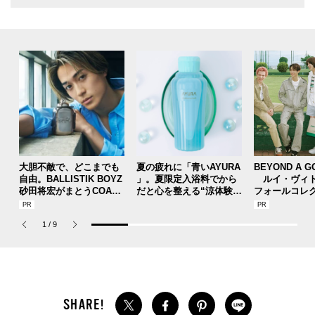
大胆不敵で、どこまでも
夏の疲れに「青いAYURA
BEYOND A G
自由。BALLISTIK BOYZ
」。夏限定入浴料でから
ルイ・ヴィト
砂田将宏がまとうCOACH
だと心を整える“涼体験”
フォールコレ
の新作フレグランス「コ
を【ひんやりコスメレビ
描くプレッピ
ーチ ピュア プラチナム
ュー／アユーラ「メディ
1
/
9
パルファム」
テーションバス（香涼み
）α」】