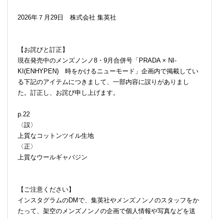
2026年７月29日 株式会社 集英社
【お詫びと訂正】
現在発売中のメンズノンノ8・9月合併号「PRADA × NI-
KI(ENHYPEN) 時をかけるニューモード」企画内で掲載してい
る下記のアイテムにつきまして、一部内容に誤りがありまし
た。訂正し、お詫び申し上げます。
p.22
〈誤〉
上質なコットンツイル生地
〈正〉
上質なウールギャバジン
【ご注意ください】
インスタグラムのDMで、集英社やメンズノンノのスタッフをか
たって、架空のメンズノンノの企画で個人情報や写真などを送