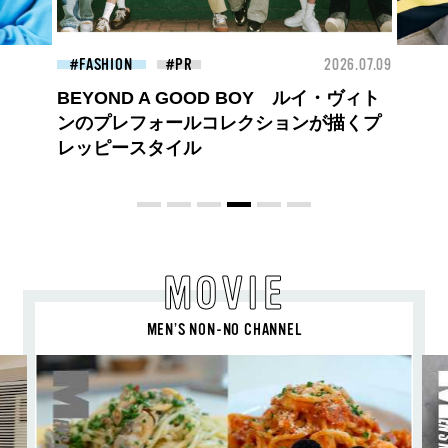
26.07.09
FASHION
2026.07.09
FAS
ロエベの新しい世界へようこそ。大胆な
コントラストとレイヤードの先に。装う
喜び、明るいスピリット
MOVIE
MEN’S NON-NO CHANNEL