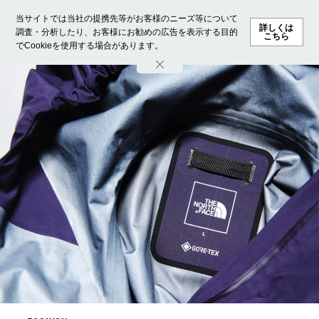
当サイトでは当社の提携先等がお客様のニーズ等について
詳しくは
調査・分析したり、お客様にお勧めの広告を表示する目的
こちら
でCookieを使用する場合があります。
ホーム
モデル募集
ランキング
ファッション
ビューテ