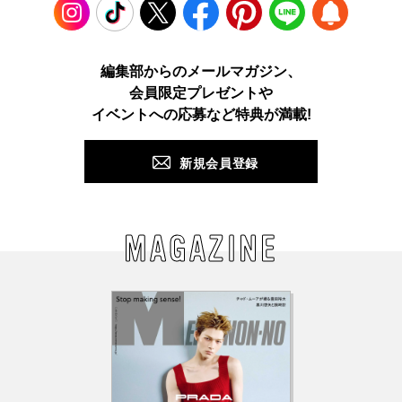
Instagram
TikTok
X
Facebook
Pinterest
LINE
WEB
編集部からのメールマガジン、
会員限定プレゼントや
PUSH
イベントへの応募など特典が満載!
新規会員登録
MAGAZINE