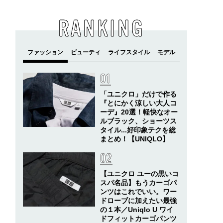
RANKING
「ユニクロ」だけで作る
『とにかく涼しい大人コ
ーデ』20選！軽快なオー
ルブラック、ショーツス
タイル...好印象テクを総
まとめ！【UNIQLO】
【ユニクロ ユーの黒いコ
スパ名品】もうカーゴパ
ンツはこれでいい。ワー
ドローブに加えたい最強
の１本／Uniqlo U ワイ
ドフィットカーゴパンツ