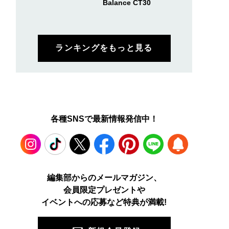
Balance CT30
ランキングをもっと見る
各種SNSで最新情報発信中！
Instagram
TikTok
X
Facebook
Pinterest
LINE
WEB
編集部からのメールマガジン、
会員限定プレゼントや
PUSH
イベントへの応募など特典が満載!