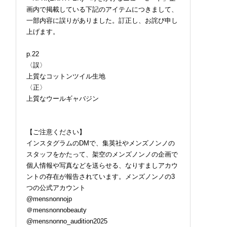
画内で掲載している下記のアイテムにつきまして、
一部内容に誤りがありました。訂正し、お詫び申し
上げます。
p.22
〈誤〉
上質なコットンツイル生地
〈正〉
上質なウールギャバジン
【ご注意ください】
インスタグラムのDMで、集英社やメンズノンノの
スタッフをかたって、架空のメンズノンノの企画で
個人情報や写真などを送らせる、なりすましアカウ
ントの存在が報告されています。メンズノンノの3
つの公式アカウント
@mensnonnojp
＠mensnonnobeauty
@mensnonno_audition2025