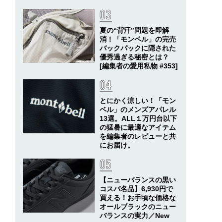
夏の“背汗”問題を即解
消！「モンベル」の完売
バックパックに隠された
優秀過ぎる秘密とは？
[編集者の愛用私物 #353]
とにかく涼しい！「モン
ベル」のメンズアパレル
13選。ALL１万円台以下
の猛暑に最適なアイテム
を編集者のレビューと共
にお届け。
【ニューバランスの黒い
コスパ名品】6,930円で
買える！お手頃な価格な
オールブラックのニュー
バランスの実力／New