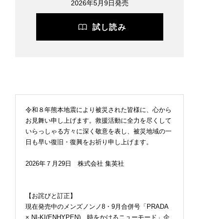
2026年5月9日発売
試し読み
令和８年熊本地震により被災された皆様に、心から
お見舞い申し上げます。救援活動に全力を尽くして
いらっしゃる方々に深く敬意を表し、被災地域の一
日も早い復旧・復興をお祈り申し上げます。
2026年７月29日 株式会社 集英社
【お詫びと訂正】
現在発売中のメンズノンノ8・9月合併号「PRADA
× NI-KI(ENHYPEN) 時をかけるニューモード」企