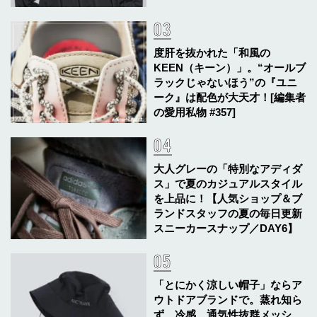
度肝を抜かれた「和風の
KEEN（キーン）」。“オールブ
ラックじゃないほう”の『ユニ
ーク』は配色が大天才！[編集者
の愛用私物 #357]
大人グレーの「特別なアディダ
ス」で夏のカジュアルスタイル
を上品に！【人気ショップ＆ブ
ランドスタッフの夏の毎日更新
スニーカースナップ／DAY6】
「とにかく涼しい帽子」ならア
ウトドアブランドで。蒸れ知ら
ず、冷感、通気性抜群メッシ