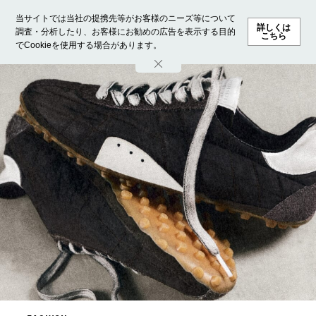
当サイトでは当社の提携先等がお客様のニーズ等について
詳しくは
調査・分析したり、お客様にお勧めの広告を表示する目的
こちら
でCookieを使用する場合があります。
ホーム
モデル募集
ランキング
ファッション
ビューテ