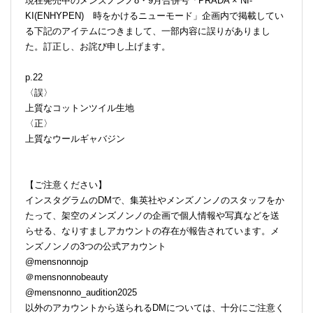
現在発売中のメンズノンノ8・9月合併号「PRADA × NI-
KI(ENHYPEN) 時をかけるニューモード」企画内で掲載してい
る下記のアイテムにつきまして、一部内容に誤りがありまし
た。訂正し、お詫び申し上げます。
p.22
〈誤〉
上質なコットンツイル生地
〈正〉
上質なウールギャバジン
【ご注意ください】
インスタグラムのDMで、集英社やメンズノンノのスタッフをか
たって、架空のメンズノンノの企画で個人情報や写真などを送
らせる、なりすましアカウントの存在が報告されています。メ
ンズノンノの3つの公式アカウント
@mensnonnojp
＠mensnonnobeauty
@mensnonno_audition2025
以外のアカウントから送られるDMについては、十分にご注意く