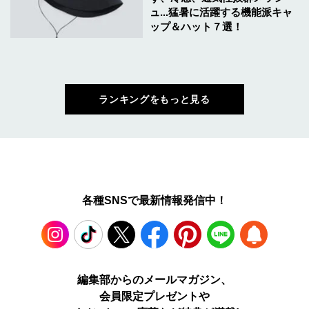
ュ...猛暑に活躍する機能派キャ
ップ＆ハット７選！
ランキングをもっと見る
各種SNSで最新情報発信中！
Instagram
TikTok
X
Facebook
Pinterest
LINE
WEB
編集部からのメールマガジン、
会員限定プレゼントや
PUSH