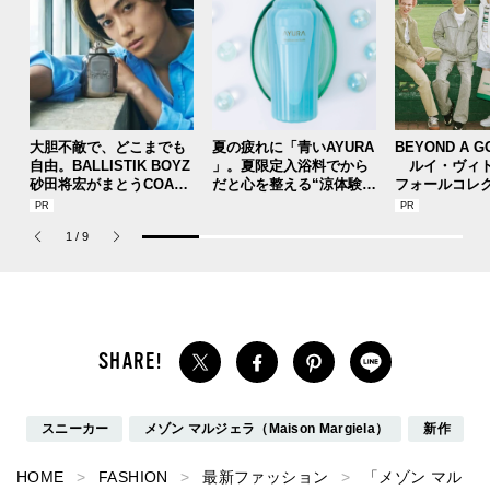
大胆不敵で、どこまでも
夏の疲れに「青いAYURA
BEYOND A G
自由。BALLISTIK BOYZ
」。夏限定入浴料でから
ルイ・ヴィト
砂田将宏がまとうCOACH
だと心を整える“涼体験”
フォールコレ
の新作フレグランス「コ
を【ひんやりコスメレビ
描くプレッピ
ーチ ピュア プラチナム
ュー／アユーラ「メディ
1
/
9
パルファム」
テーションバス（香涼み
）α」】
スニーカー
メゾン マルジェラ（Maison Margiela）
新作
HOME
FASHION
最新ファッション
「メゾン マル