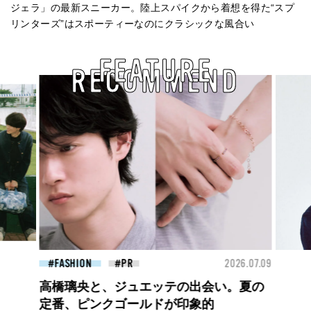
ジェラ」の最新スニーカー。陸上スパイクから着想を得た“スプ
リンターズ”はスポーティーなのにクラシックな風合い
FEATURE
RECOMMEND
26.07.09
FASHION
2026.07.09
BEA
【PRADA × NI-KI(ENHYPEN)】時をかけ
る、ニューモード