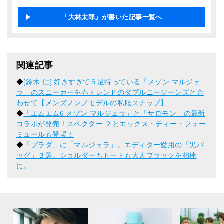
「大林太郎」が書いた記事一覧へ
関連記事
◆
[鈴木 仁] 好きすぎて５足持っている「メゾン マルジェ
ラ」のスニーカーを春トレンドのダブルニージーンズと合
わせて【メンズノンノモデルの私服スナップ】
◆
「エムエム6 メゾン マルジェラ」と「サロモン」の最新
コラボが発売！スペクター ２とエックス・ティー・フォー
ミュールも登場！
◆
「プラダ」に「マルジェラ」。エディター愛用の「黒バ
ッグ」３選。ショルダーもトートも大人ブラックを相棒
に。