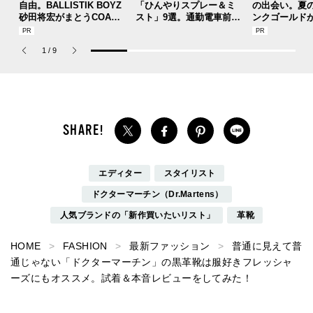
自由。BALLISTIK BOYZ
「ひんやりスプレー＆ミ
の出会い。夏
砂田将宏がまとうCOACH
スト」9選。通勤電車前、
ンクゴールド
の新作フレグランス「コ
運動後、日中...全シーン
SUMMER PIN
ーチ ピュア プラチナム
で頼れる夏のメンズのマ
Jouete! Vol.1
1
/
9
パルファム」
ストハブ。
エディター
スタイリスト
ドクターマーチン（Dr.Martens）
人気ブランドの「新作買いたいリスト」
革靴
HOME
FASHION
最新ファッション
普通に見えて普
通じゃない「ドクターマーチン」の黒革靴は服好きフレッシャ
ーズにもオススメ。試着＆本音レビューをしてみた！