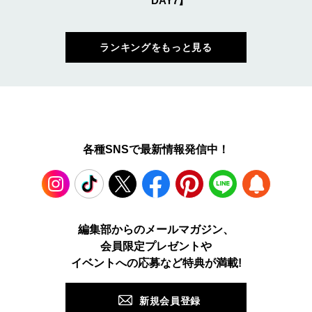
DAY7】
ランキングをもっと見る
各種SNSで最新情報発信中！
Instagram
TikTok
X
Facebook
Pinterest
LINE
WEB
編集部からのメールマガジン、
会員限定プレゼントや
PUSH
イベントへの応募など特典が満載!
新規会員登録