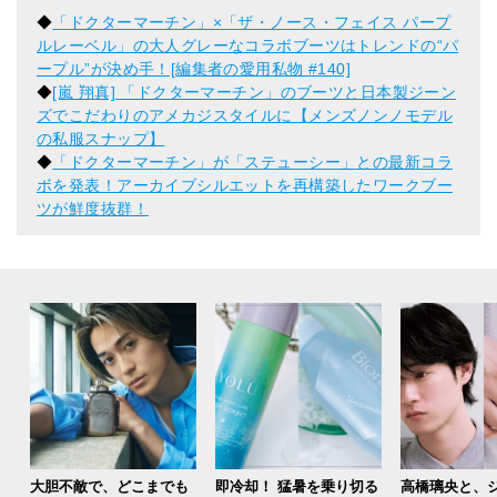
◆
「ドクターマーチン」×「ザ・ノース・フェイス パープ
ルレーベル」の大人グレーなコラボブーツはトレンドの“パ
ープル”が決め手！[編集者の愛用私物 #140]
◆
[嵐 翔真] 「ドクターマーチン」のブーツと日本製ジーン
ズでこだわりのアメカジスタイルに【メンズノンノモデル
の私服スナップ】
◆
「ドクターマーチン」が「ステューシー」との最新コラ
ボを発表！アーカイブシルエットを再構築したワークブー
ツが鮮度抜群！
大胆不敵で、どこまでも
即冷却！ 猛暑を乗り切る
高橋璃央と、