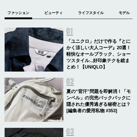
「ユニクロ」だけで作る『とに
かく涼しい大人コーデ』20選！
軽快なオールブラック、ショー
ツスタイル...好印象テクを総ま
とめ！【UNIQLO】
夏の“背汗”問題を即解消！「モ
ンベル」の完売バックパックに
隠された優秀過ぎる秘密とは？
[編集者の愛用私物 #353]