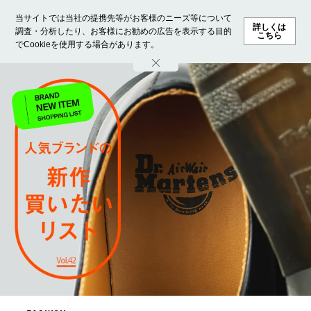
当サイトでは当社の提携先等がお客様のニーズ等について
詳しくは
調査・分析したり、お客様にお勧めの広告を表示する目的
こちら
でCookieを使用する場合があります。
ホーム
モデル募集
ランキング
ファッション
ビューテ