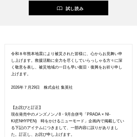
試し読み
令和８年熊本地震により被災された皆様に、心からお見舞い申
し上げます。救援活動に全力を尽くしていらっしゃる方々に深
く敬意を表し、被災地域の一日も早い復旧・復興をお祈り申し
上げます。
2026年７月29日 株式会社 集英社
【お詫びと訂正】
現在発売中のメンズノンノ8・9月合併号「PRADA × NI-
KI(ENHYPEN) 時をかけるニューモード」企画内で掲載してい
る下記のアイテムにつきまして、一部内容に誤りがありまし
た。訂正し、お詫び申し上げます。