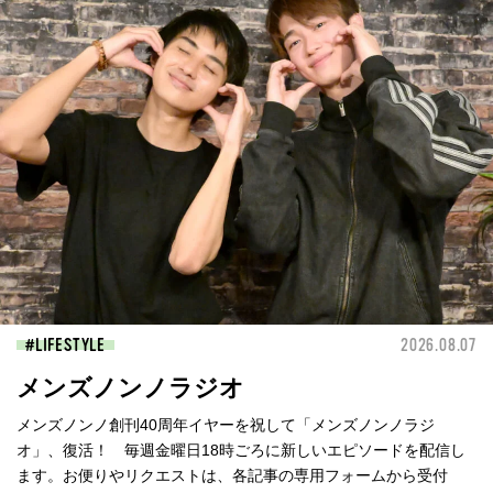
LIFESTYLE
2026.08.07
メンズノンノラジオ
メンズノンノ創刊40周年イヤーを祝して「メンズノンノラジ
オ」、復活！ 毎週金曜日18時ごろに新しいエピソードを配信し
ます。お便りやリクエストは、各記事の専用フォームから受付