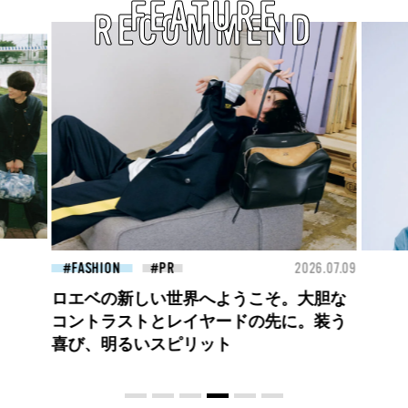
FEATURE
RECOMMEND
26.07.09
BEAUTY
2026.07.09
FAS
夏のパーマ、さらにあか抜け。N.（エヌ
ドット）のスタイリングアイテムで作る
旬ヘアのテクニックを、人気３サロンに
教わった！