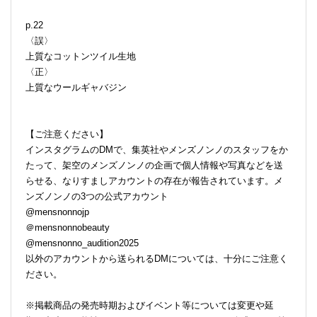
p.22
〈誤〉
上質なコットンツイル生地
〈正〉
上質なウールギャバジン
【ご注意ください】
インスタグラムのDMで、集英社やメンズノンノのスタッフをか
たって、架空のメンズノンノの企画で個人情報や写真などを送
らせる、なりすましアカウントの存在が報告されています。メ
ンズノンノの3つの公式アカウント
@mensnonnojp
＠mensnonnobeauty
@mensnonno_audition2025
以外のアカウントから送られるDMについては、十分にご注意く
ださい。
※掲載商品の発売時期およびイベント等については変更や延