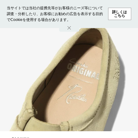
当サイトでは当社の提携先等がお客様のニーズ等について
詳しくは
調査・分析したり、お客様にお勧めの広告を表示する目的
こちら
でCookieを使用する場合があります。
ホーム
モデル募集
ランキング
ファッション
ビューテ