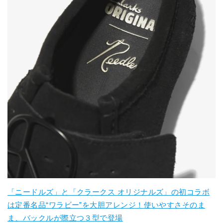
「ニードルズ」と「クラークス オリジナルズ」の初コラボ
は定番名品“ワラビー”を大胆アレンジ！使いやすさそのま
ま、バックルが際立つ３型で登場