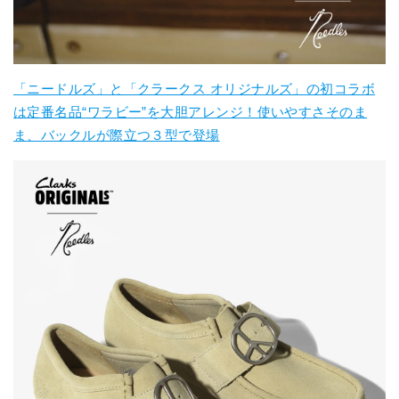
「ニードルズ」と「クラークス オリジナルズ」の初コラボ
は定番名品“ワラビー”を大胆アレンジ！使いやすさそのま
ま、バックルが際立つ３型で登場