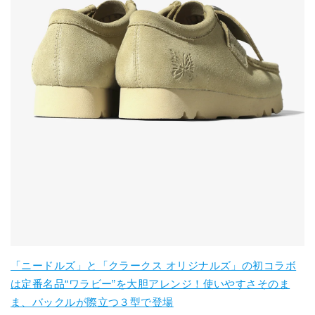
「ニードルズ」と「クラークス オリジナルズ」の初コラボ
は定番名品“ワラビー”を大胆アレンジ！使いやすさそのま
ま、バックルが際立つ３型で登場