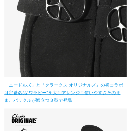
「ニードルズ」と「クラークス オリジナルズ」の初コラボ
は定番名品“ワラビー”を大胆アレンジ！使いやすさそのま
ま、バックルが際立つ３型で登場