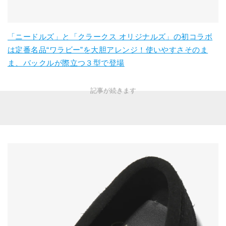
「ニードルズ」と「クラークス オリジナルズ」の初コラボ
は定番名品“ワラビー”を大胆アレンジ！使いやすさそのま
ま、バックルが際立つ３型で登場