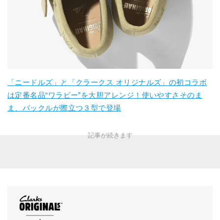
「ニードルズ」と「クラークス オリジナルズ」の初コラボ
は定番名品“ワラビー”を大胆アレンジ！使いやすさそのま
ま、バックルが際立つ３型で登場