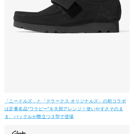
「ニードルズ」と「クラークス オリジナルズ」の初コラボ
は定番名品“ワラビー”を大胆アレンジ！使いやすさそのま
ま、バックルが際立つ３型で登場