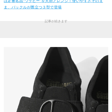
は定番名品“ワラビー”を大胆アレンジ！使いやすさそのま
ま、バックルが際立つ３型で登場