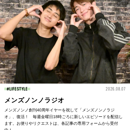
LIFESTYLE
2026.08.07
メンズノンノラジオ
メンズノンノ創刊40周年イヤーを祝して「メンズノンノラジ
オ」、復活！ 毎週金曜日18時ごろに新しいエピソードを配信し
ます。お便りやリクエストは、各記事の専用フォームから受付
中！