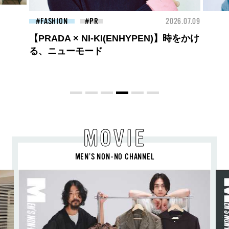
26.07.09
BEAUTY
2026.07.09
FAS
夏のパーマ、さらにあか抜け。N.（エヌ
ドット）のスタイリングアイテムで作る
旬ヘアのテクニックを、人気３サロンに
教わった！
MOVIE
MEN’S NON-NO CHANNEL