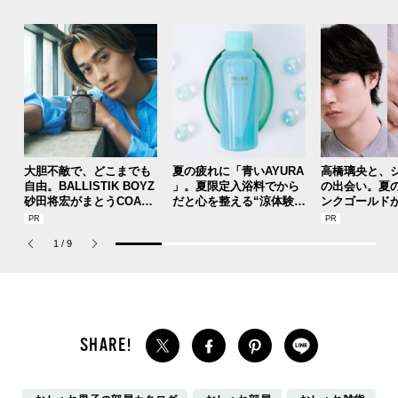
大胆不敵で、どこまでも
夏の疲れに「青いAYURA
高橋璃央と、
自由。BALLISTIK BOYZ
」。夏限定入浴料でから
の出会い。夏
砂田将宏がまとうCOACH
だと心を整える“涼体験”
ンクゴールド
の新作フレグランス「コ
を【ひんやりコスメレビ
SUMMER PIN
ーチ ピュア プラチナム
ュー／アユーラ「メディ
Jouete! Vol.1
1
/
9
パルファム」
テーションバス（香涼み
）α」】