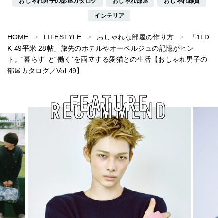
おしゃれ男子の部屋カタログ
おしゃれ部屋
おしゃれ雑貨
インテリア
HOME
LIFESTYLE
おしゃれな部屋の作り方
「1LD
K 49平米 28帖」旅先のホテルやオーベルジュの記憶がヒン
ト。“暮らす”と“働く”を両立する愛猫との生活【おしゃれ男子の
部屋カタログ／Vol.49】
FEATURE
RECOMMEND