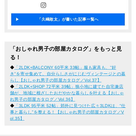
「久嶋敢太」が書いた記事一覧へ
「おしゃれ男子の部屋カタログ」をもっと見
る！
◆
「2LDK+BALCONY 60平米 33帖」服も家具も、“好
き”を寄せ集めて。自分らしさがにじむヴィンテージとの暮
らし【おしゃれ男子の部屋カタログ／Vol.37】
◆
「2LDK+SHOP 72平米 39帖」狭小地に建てた自宅兼店
舗が、地域に根ざしたおだやかな暮らしを叶える【おしゃ
れ男子の部屋カタログ／Vol.36】
◆
「3LDK 95平米 52帖」郊外に見つけた広々3LDKは、“仕
事と暮らし”を整える！【おしゃれ男子の部屋カタログ／V
ol.35】