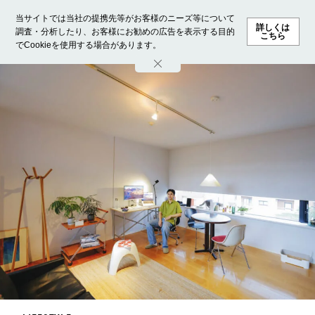
当サイトでは当社の提携先等がお客様のニーズ等について
詳しくは
調査・分析したり、お客様にお勧めの広告を表示する目的
こちら
でCookieを使用する場合があります。
ホーム
モデル募集
ランキング
ファッション
ビューテ