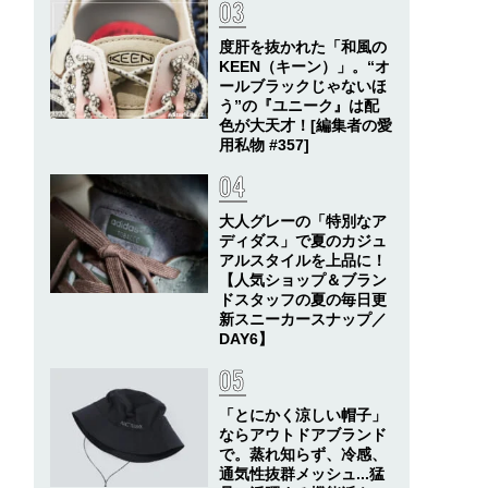
度肝を抜かれた「和風の
KEEN（キーン）」。“オ
ールブラックじゃないほ
う”の『ユニーク』は配
色が大天才！[編集者の愛
用私物 #357]
大人グレーの「特別なア
ディダス」で夏のカジュ
アルスタイルを上品に！
【人気ショップ＆ブラン
ドスタッフの夏の毎日更
新スニーカースナップ／
DAY6】
「とにかく涼しい帽子」
ならアウトドアブランド
で。蒸れ知らず、冷感、
通気性抜群メッシュ...猛