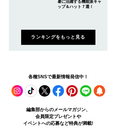
暑に活躍する機能派キャ
ップ＆ハット７選！
ランキングをもっと見る
各種SNSで最新情報発信中！
Instagram
TikTok
X
Facebook
Pinterest
LINE
WEB
編集部からのメールマガジン、
会員限定プレゼントや
PUSH
イベントへの応募など特典が満載!