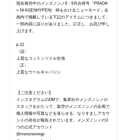
現在発売中のメンズノンノ8・9月合併号「PRADA
× NI-KI(ENHYPEN) 時をかけるニューモード」企
画内で掲載している下記のアイテムにつきまして、
一部内容に誤りがありました。訂正し、お詫び申し
上げます。
p.22
〈誤〉
上質なコットンツイル生地
〈正〉
上質なウールギャバジン
【ご注意ください】
インスタグラムのDMで、集英社やメンズノンノの
スタッフをかたって、架空のメンズノンノの企画で
個人情報や写真などを送らせる、なりすましアカウ
ントの存在が報告されています。メンズノンノの3
つの公式アカウント
@mensnonnojp