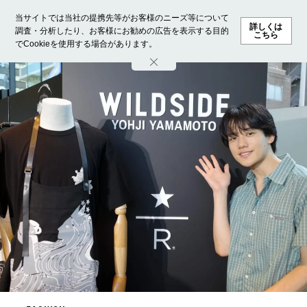
当サイトでは当社の提携先等がお客様のニーズ等について
詳しくは
調査・分析したり、お客様にお勧めの広告を表示する目的
こちら
でCookieを使用する場合があります。
ホーム
モデル募集
ランキング
ファッション
ビューテ