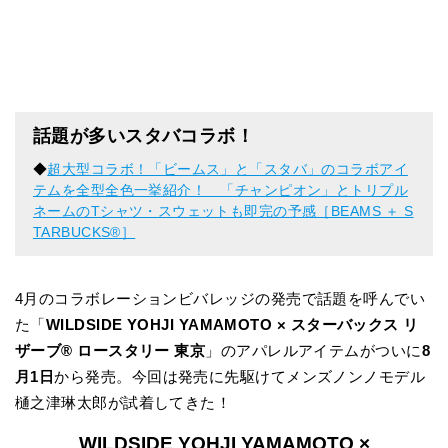
話題が多いスタバコラボ！
◆
超大型コラボ！「ビームス」と「スタバ」のコラボアイ
テムを全型全色一挙紹介！ 「チャンピオン」とトリプル
ネームのTシャツ・スウェットも即完の予感［BEAMS ＋ S
TARBUCKS®］
4月のコラボレーションビバレッジの発売で話題を呼んでい
た「
WILDSIDE YOHJI YAMAMOTO × スターバックス リ
ザーブ® ロースタリー 東京
」のアパレルアイテムがついに
8
月1日
から発売。今回は発売に先駆けてメンズノンノモデル
樋之津琳太郎が試着してきた！
WILDSIDE YOHJI YAMAMOTO ×