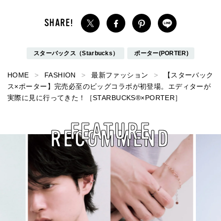
スターバックス（Starbucks）
ポーター(PORTER)
HOME
FASHION
最新ファッション
【スターバック
ス×ポーター】完売必至のビッグコラボが初登場。エディターが
実際に見に行ってきた！［STARBUCKS®×PORTER］
FEATURE
RECOMMEND