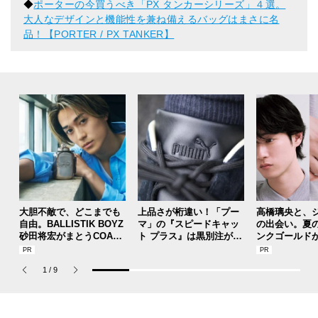
◆
ポーターの今買うべき「PX タンカーシリーズ」４選。
大人なデザインと機能性を兼ね備えるバッグはまさに名
品！【PORTER / PX TANKER】
大胆不敵で、どこまでも
上品さが桁違い！「プー
高橋璃央と、
自由。BALLISTIK BOYZ
マ」の『スピードキャッ
の出会い。夏
砂田将宏がまとうCOACH
ト プラス』は黒別注が狙
ンクゴールド
の新作フレグランス「コ
い目！【人気ショップ＆
SUMMER PIN
ーチ ピュア プラチナム
ブランドスタッフの夏の
Jouete! Vol.1
1
/
9
パルファム」
毎日更新スニーカースナ
ップ／DAY7】