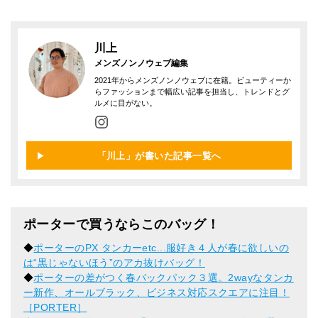
川上
メンズノンノウェブ編集
2021年からメンズノンノウェブに在籍。ビューティーか
らファッションまで幅広い記事を担当し、トレンドとグ
ルメに目がない。
「川上」が書いた記事一覧へ
ポーターで買うならこのバッグ！
◆
ポーターのPX タンカーetc...服好き４人が春に欲しいの
は“黒じゃないほう”のアカ抜けバッグ！
◆
ポーターの差がつく春バックパック３選。2wayなタンカ
ー新作、オールブラック、ビジネス対応スクエアに注目！
［PORTER］