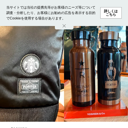
当サイトでは当社の提携先等がお客様のニーズ等について
詳しくは
調査・分析したり、お客様にお勧めの広告を表示する目的
こちら
でCookieを使用する場合があります。
ホーム
モデル募集
ランキング
ファッション
ビューテ