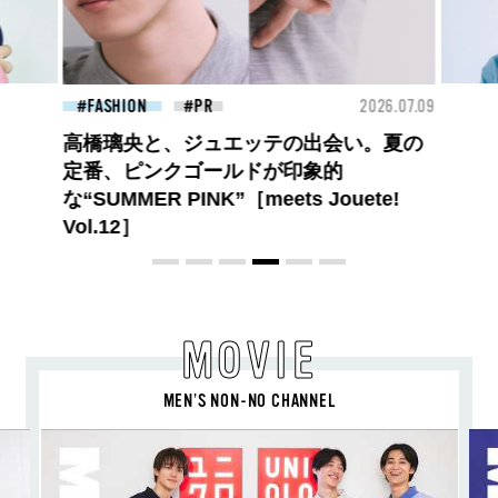
26.07.09
BEAUTY
2026.07.09
FAS
夏のパーマ、さらにあか抜け。N.（エヌ
ドット）のスタイリングアイテムで作る
旬ヘアのテクニックを、人気３サロンに
教わった！
MOVIE
MEN’S NON-NO CHANNEL