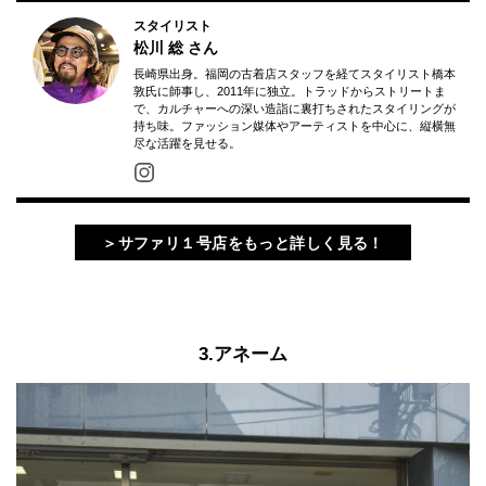
スタイリスト
松川 総
さん
長崎県出身。福岡の古着店スタッフを経てスタイリスト橋本
敦氏に師事し、2011年に独立。トラッドからストリートま
で、カルチャーへの深い造詣に裏打ちされたスタイリングが
持ち味。ファッション媒体やアーティストを中心に、縦横無
尽な活躍を見せる。
＞サファリ１号店をもっと詳しく見る！
3.アネーム