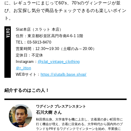
に、レギュラーにまじって60’s、70’sのヴィンテージが並
び、お宝探し気分で商品をチェックできるのも楽しいポイン
ト。
Slat本店（スラット 本店）
住所：東京都杉並区高円寺南4-6-1 1階
TEL：03-5913-8470
営業時間：12:30〜19:30（土曜のみ～20:00）
定休日：不定休
Instagram：
@slat_vintage_clothing
＠r_itton
WEBサイト：
https://slutalb.base.shop/
紹介するのはこの人！
ワグインク プレスアシスタント
石川大樹
さん
秋田県出身。大学進学を機に上京し、古着屋の多い町田市に
行く機会が増え、古着に目覚める。大学時代から国内外のブ
ランドをPRするワグインクでインターンを始め、卒業後に