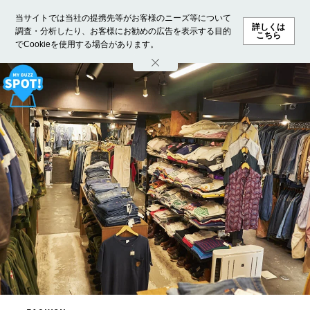
当サイトでは当社の提携先等がお客様のニーズ等について
詳しくは
調査・分析したり、お客様にお勧めの広告を表示する目的
こちら
でCookieを使用する場合があります。
ホーム
モデル募集
ランキング
ファッション
ビューテ