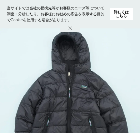
当サイトでは当社の提携先等がお客様のニーズ等について
詳しくは
調査・分析したり、お客様にお勧めの広告を表示する目的
こちら
でCookieを使用する場合があります。
ホーム
モデル募集
ランキング
ファッション
ビューテ