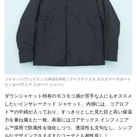
ジャケット(ヴェイランス)¥103,400／アークテリクス カスタマーサポート
センター/アメア スポーツ ジャパン
ダウンジャケット特有のモコモコ感が苦手な人にもオススメ
したいインサレーテッド ジャケット。内側には、コアロフ
ト™の中綿が入っており、すっきりとした見た目と高い保温
力を兼ね備えた一枚。表面にはゴアテックス インフィニア
ム™️採用で防風性を強化しつつ、透湿性も文句なし。シンプ
ルなデザインでさまざまなコーデとも相性良し！