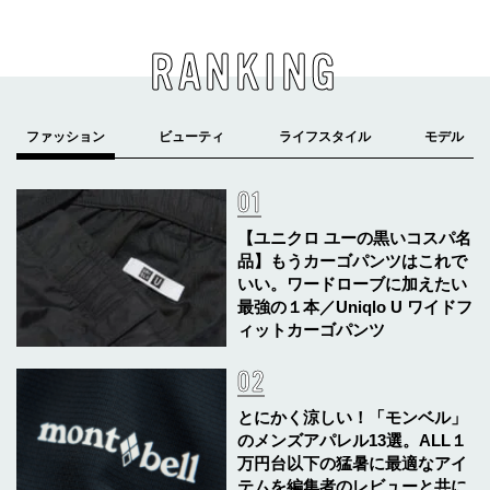
RANKING
【ユニクロ ユーの黒いコスパ名
品】もうカーゴパンツはこれで
いい。ワードローブに加えたい
最強の１本／Uniqlo U ワイドフ
ィットカーゴパンツ
とにかく涼しい！「モンベル」
のメンズアパレル13選。ALL１
万円台以下の猛暑に最適なアイ
テムを編集者のレビューと共に