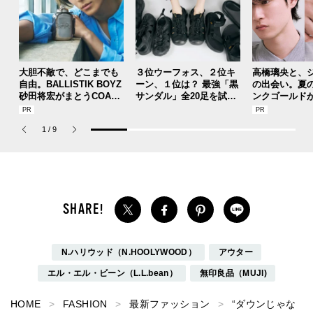
大胆不敵で、どこまでも
３位ウーフォス、２位キ
高橋璃央と、
自由。BALLISTIK BOYZ
ーン、１位は？ 最強「黒
の出会い。夏
砂田将宏がまとうCOACH
サンダル」全20足を試着
ンクゴールド
の新作フレグランス「コ
した服好きモデルのマイ
SUMMER PIN
ーチ ピュア プラチナム
ベストを本音レビューで
Jouete! Vol.1
1
/
9
パルファム」
お届け！
N.ハリウッド（N.HOOLYWOOD）
アウター
エル・エル・ビーン（L.L.bean）
無印良品（MUJI)
HOME
FASHION
最新ファッション
“ダウンじゃな