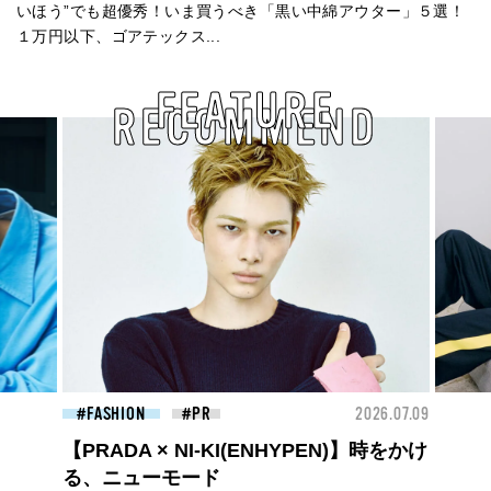
いほう”でも超優秀！いま買うべき「黒い中綿アウター」５選！
１万円以下、ゴアテックス...
FEATURE
RECOMMEND
26.07.27
FASHION
2026.07.09
FAS
【PRADA × NI-KI(ENHYPEN)】時をかけ
る、ニューモード