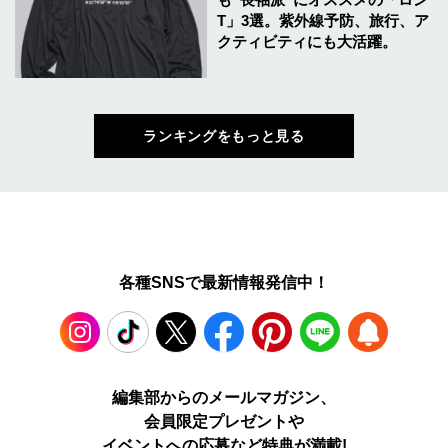
T」3選。紫外線予防、旅行、ア
クティビティにも大活躍。
ランキングをもっと見る
各種SNSで最新情報発信中！
Instagram
TikTok
X
Facebook
Pinterest
LINE
WEB
編集部からのメールマガジン、
会員限定プレゼントや
PUSH
イベントへの応募など特典が満載!