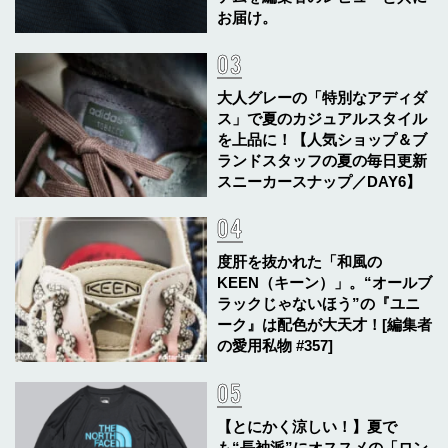
お届け。
大人グレーの「特別なアディダ
ス」で夏のカジュアルスタイル
を上品に！【人気ショップ＆ブ
ランドスタッフの夏の毎日更新
スニーカースナップ／DAY6】
度肝を抜かれた「和風の
KEEN（キーン）」。“オールブ
ラックじゃないほう”の『ユニ
ーク』は配色が大天才！[編集者
の愛用私物 #357]
【とにかく涼しい！】夏で
も“長袖派”にオススメの「ロン