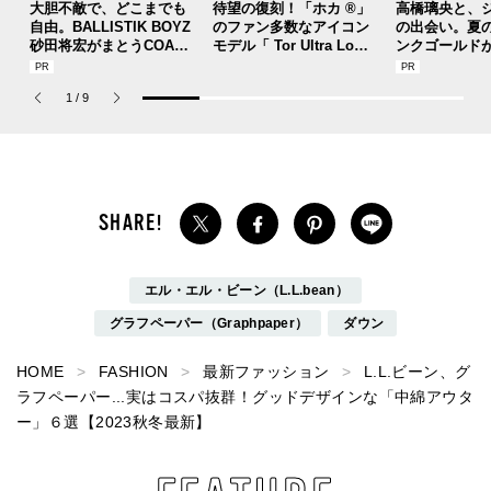
大胆不敵で、どこまでも
待望の復刻！「ホカ ®」
高橋璃央と、
自由。BALLISTIK BOYZ
のファン多数なアイコン
の出会い。夏
砂田将宏がまとうCOACH
モデル「 Tor Ultra Lo（
ンクゴールド
の新作フレグランス「コ
トー ウルトラ ロー）」
SUMMER PIN
ーチ ピュア プラチナム
が３シーズンぶりにリリ
Jouete! Vol.1
1
/
9
パルファム」
ース！
エル・エル・ビーン（L.L.bean）
グラフペーパー（Graphpaper）
ダウン
HOME
FASHION
最新ファッション
L.L.ビーン、グ
ラフペーパー...実はコスパ抜群！グッドデザインな「中綿アウタ
ー」６選【2023秋冬最新】