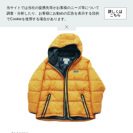
当サイトでは当社の提携先等がお客様のニーズ等について
詳しくは
調査・分析したり、お客様にお勧めの広告を表示する目的
こちら
でCookieを使用する場合があります。
ホーム
モデル募集
ランキング
ファッション
ビューテ