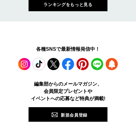
ランキングをもっと見る
各種SNSで最新情報発信中！
Instagram
TikTok
X
Facebook
Pinterest
LINE
WEB
編集部からのメールマガジン、
会員限定プレゼントや
PUSH
イベントへの応募など特典が満載!
新規会員登録