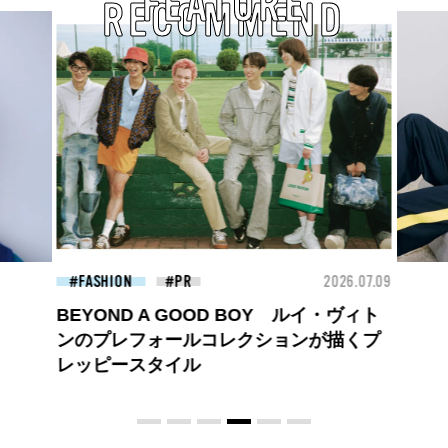
FEATURE
RECOMMEND
26.07.09
FASHION
2026.07.09
FAS
ロエベの新しい世界へようこそ。大胆な
コントラストとレイヤードの先に。装う
喜び、明るいスピリット