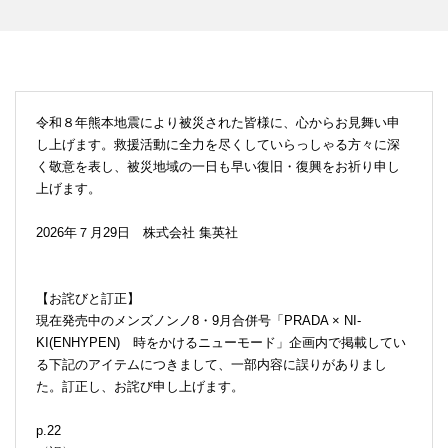
令和８年熊本地震により被災された皆様に、心からお見舞い申
し上げます。救援活動に全力を尽くしていらっしゃる方々に深
く敬意を表し、被災地域の一日も早い復旧・復興をお祈り申し
上げます。
2026年７月29日 株式会社 集英社
【お詫びと訂正】
現在発売中のメンズノンノ8・9月合併号「PRADA × NI-
KI(ENHYPEN) 時をかけるニューモード」企画内で掲載してい
る下記のアイテムにつきまして、一部内容に誤りがありまし
た。訂正し、お詫び申し上げます。
p.22