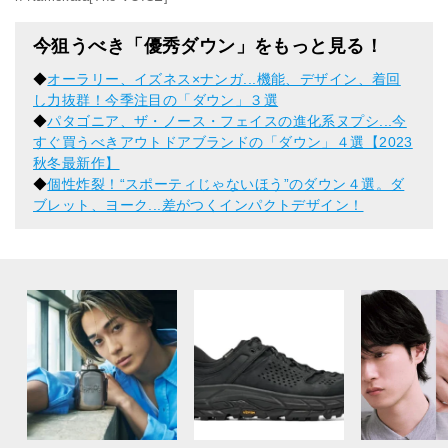
今狙うべき「優秀ダウン」をもっと見る！
◆
オーラリー、イズネス×ナンガ...機能、デザイン、着回
し力抜群！今季注目の「ダウン」３選
◆
パタゴニア、ザ・ノース・フェイスの進化系ヌプシ...今
すぐ買うべきアウトドアブランドの「ダウン」４選【2023
秋冬最新作】
◆
個性炸裂！“スポーティじゃないほう”のダウン４選。ダ
ブレット、ヨーク...差がつくインパクトデザイン！